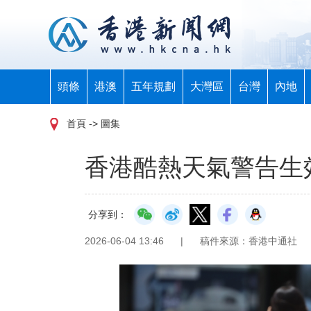
頭條
港澳
五年規劃
大灣區
台灣
內地
首頁
-> 圖集
香港酷熱天氣警告生
分享到：
2026-06-04 13:46
|
稿件來源：香港中通社