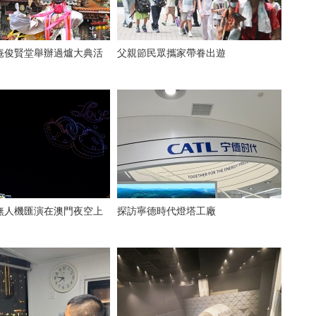
庵俊賢堂舉辦過爐大典活
父親節民眾攜家帶眷出遊
無人機匯演在澳門夜空上
探訪寧德時代燈塔工廠