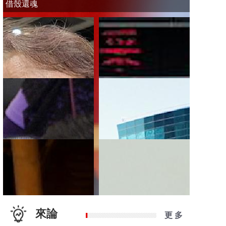
借殼還魂
來論
更 多