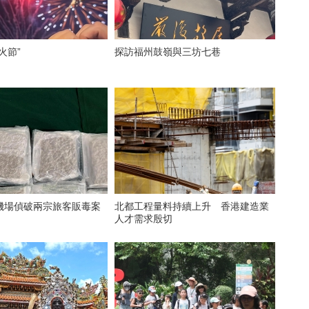
火節”
探訪福州鼓嶺與三坊七巷
機場偵破兩宗旅客販毒案
北都工程量料持續上升 香港建造業
人才需求殷切