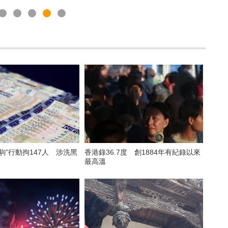
駒”行動拘147人 涉洗黑
香港錄36.7度 創1884年有紀錄以來
最高溫