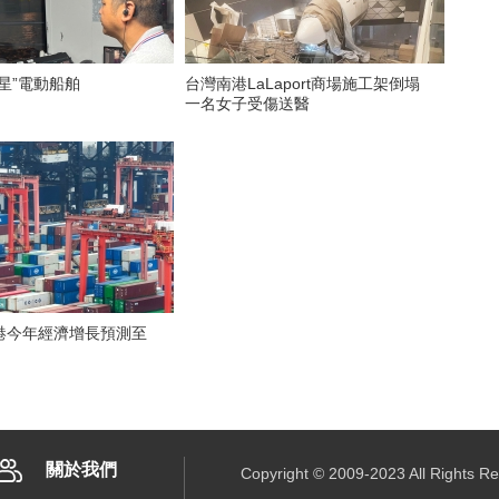
星”電動船舶
台灣南港LaLaport商場施工架倒塌
一名女子受傷送醫
港今年經濟增長預測至
關於我們
Copyright © 2009-2023 All R