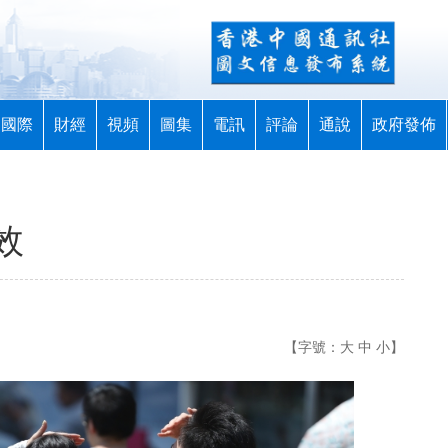
國際
財經
視頻
圖集
電訊
評論
通說
政府發佈
效
【字號：
大
中
小
】