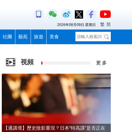
繁
简
2026年08月09日 星期日
社團
藝苑
旅遊
美食
視頻
更 多
【通講壇】歷史陰影重現？日本“特高課”是否正在