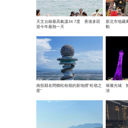
天文台錄最高氣溫34.7度 香港多區
新北市地藏
迎今年最熱一天
動
南投縣名間鄉松柏嶺的新地標“松嶺之
璀璨光城 
星”
演