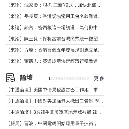
【來論】沈家燊：狠抓“三新”模式，加快北部都會區建設
【來論】岳長庚：香港記協濫用工會名義難逃法律制裁
【來論】錢言：密西根這一場初選，為何戳中了兩黨最痛的神經？
【來論】陳士良：探析當前台灣民眾統一觀望心態的深層成因
【來論】方璇：香港首個五年發展規劃應立足民生務實前行
【來論】董觀志：賽道煥新決定經濟行穩致遠
論壇
更 多
【中通論壇】美國中情局秘設古巴工作組 軍事行動箭在弦上？
【中通論壇】中國對美加強無人機出口管制 學者：貿易與安全考量兼有
【中通論壇】8名韓生闖美軍基地示威被捕 韓國年輕人反美情緒從何而來？
【解局】曹波：中國電網開始應用量子技術，以後會不再停電嗎？