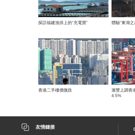
探訪福建漁排上的“充電寶”
體驗“東湖之
香港二手樓價微跌
滙豐上調香
4.5%
友情鏈接