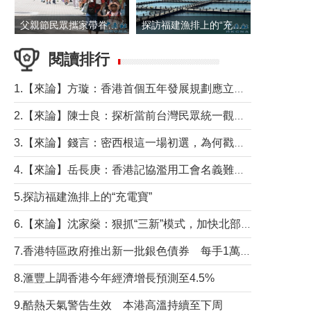
父親節民眾攜家帶眷出遊
探訪福建漁排上的“充電寶”
閱讀排行
1.【來論】方璇：香港首個五年發展規劃應立足民生務實前行
2.【來論】陳士良：探析當前台灣民眾統一觀望心態的深層成因
3.【來論】錢言：密西根這一場初選，為何戳中了兩黨最痛的神經？
4.【來論】岳長庚：香港記協濫用工會名義難逃法律制裁
5.探訪福建漁排上的“充電寶”
6.【來論】沈家燊：狠抓“三新”模式，加快北部都會區建設
7.香港特區政府推出新一批銀色債券 每手1萬元保底息4.25厘
8.滙豐上調香港今年經濟增長預測至4.5%
9.酷熱天氣警告生效 本港高溫持續至下周