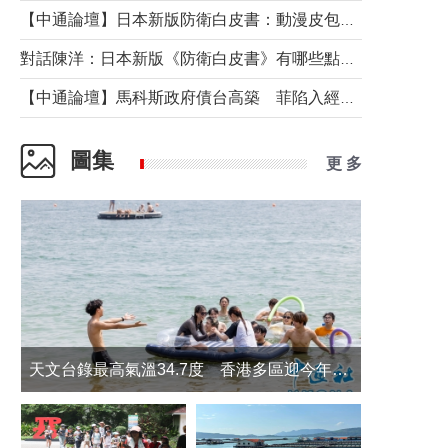
【中通論壇】日本新版防衛白皮書：動漫皮包藏不住軍國野心
對話陳洋：日本新版《防衛白皮書》有哪些點值得警惕？
【中通論壇】馬科斯政府債台高築 菲陷入經濟困境與南海對抗惡循環？
圖集
更 多
天文台錄最高氣溫34.7度 香港多區迎今年最熱一天