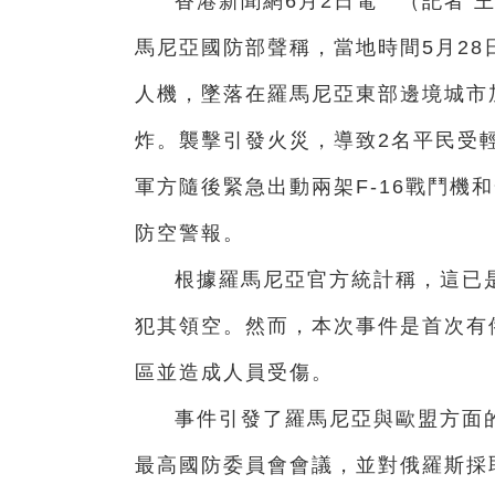
香港新聞網6月2日電 （記者 
馬尼亞國防部聲稱，當地時間5月2
人機，墜落在羅馬尼亞東部邊境城市
炸。襲擊引發火災，導致2名平民受
軍方隨後緊急出動兩架F-16戰鬥機
防空警報。
根據羅馬尼亞官方統計稱，這已
犯其領空。然而，本次事件是首次有
區並造成人員受傷。
事件引發了羅馬尼亞與歐盟方面
最高國防委員會會議，並對俄羅斯採