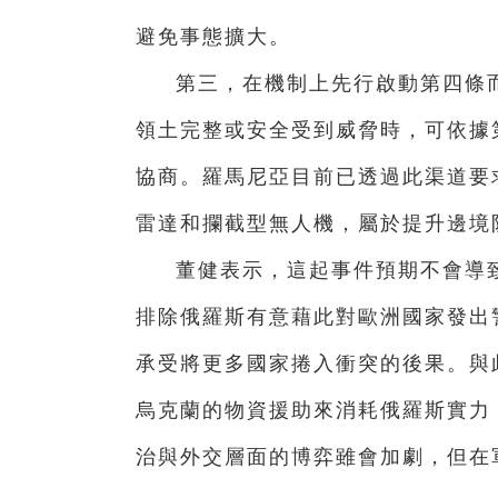
避免事態擴大。
第三，在機制上先行啟動第四條
領土完整或安全受到威脅時，可依據第四
協商。羅馬尼亞目前已透過此渠道要
雷達和攔截型無人機，屬於提升邊境
董健表示，這起事件預期不會導
排除俄羅斯有意藉此對歐洲國家發出
承受將更多國家捲入衝突的後果。與
烏克蘭的物資援助來消耗俄羅斯實力
治與外交層面的博弈雖會加劇，但