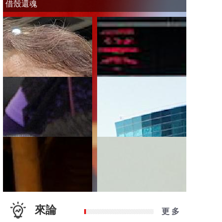
借殼還魂
來論
更 多