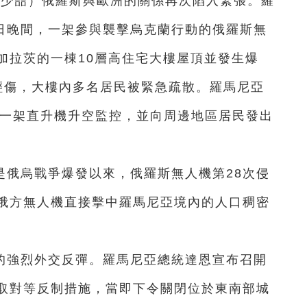
王少喆）俄羅斯與歐洲的關係再次陷入緊張。羅
8日晚間，一架參與襲擊烏克蘭行動的俄羅斯無
加拉茨的一棟10層高住宅大樓屋頂並發生爆
輕傷，大樓內多名居民被緊急疏散。羅馬尼亞
和一架直升機升空監控，並向周邊地區居民發出
是俄烏戰爭爆發以來，俄羅斯無人機第28次侵
俄方無人機直接擊中羅馬尼亞境內的人口稠密
的強烈外交反彈。羅馬尼亞總統達恩宣布召開
取對等反制措施，當即下令關閉位於東南部城