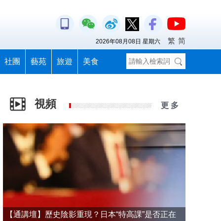
繁
简
2026年08月08日 星期六
社團
藝苑
旅遊
美食
視頻
更 多
【通講壇】歷史陰影重現？日本“特高課”是否正在