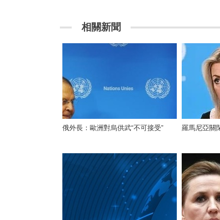
相關新聞
俄外長：歐洲對烏供武“不可接受”
羅馬尼亞關