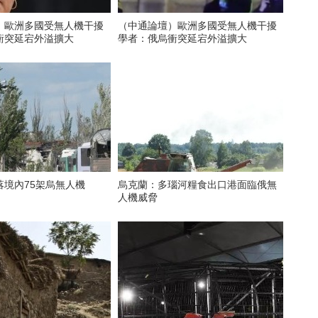
】歐洲多國受無人機干擾
（中通論壇）歐洲多國受無人機干擾
衝突延宕外溢擴大
學者：俄烏衝突延宕外溢擴大
落境內75架烏無人機
烏克蘭：多瑙河糧食出口港面臨俄無
人機威脅