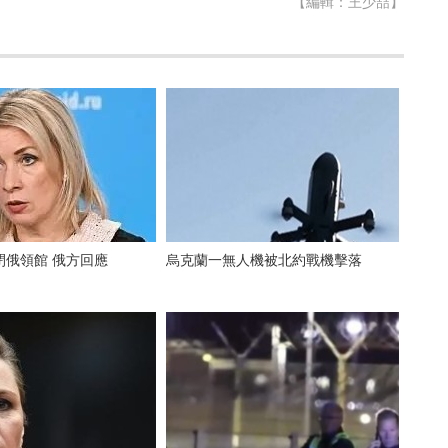
【編輯：王少喆】
閉俄領館 俄方回應
烏克蘭一無人機被北約戰機擊落