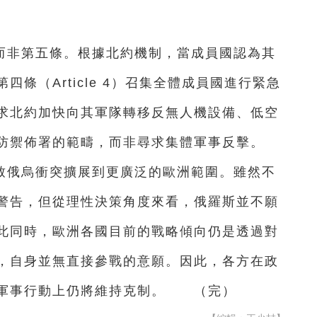
而非第五條。根據北約機制，當成員國認為其
條（Article 4）召集全體成員國進行緊急
求北約加快向其軍隊轉移反無人機設備、低空
防禦佈署的範疇，而非尋求集體軍事反擊。
致俄烏衝突擴展到更廣泛的歐洲範圍。雖然不
警告，但從理性決策角度來看，俄羅斯並不願
此同時，歐洲各國目前的戰略傾向仍是透過對
，自身並無直接參戰的意願。因此，各方在政
在軍事行動上仍將維持克制。 （完）