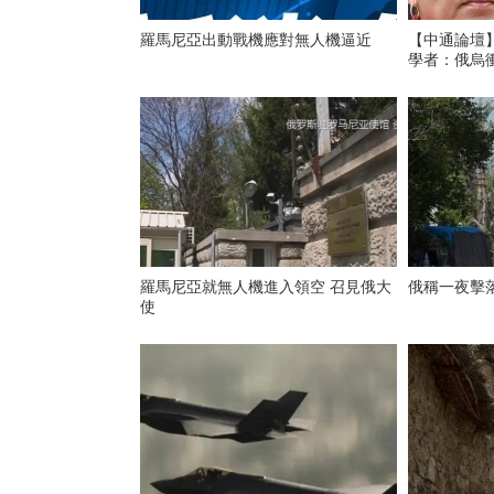
羅馬尼亞出動戰機應對無人機逼近
【中通論壇
學者：俄烏
羅馬尼亞就無人機進入領空 召見俄大
俄稱一夜擊
使