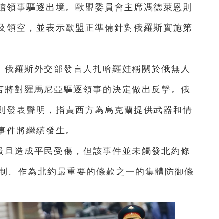
館領事驅逐出境。歐盟委員會主席馮德萊恩則
及領空，並表示歐盟正準備針對俄羅斯實施第
。俄羅斯外交部發言人扎哈羅娃稱關於俄無人
揚言將對羅馬尼亞驅逐領事的決定做出反擊。俄
則發表聲明，指責西方為烏克蘭提供武器和情
事件將繼續發生。
級且造成平民受傷，但該事件並未觸發北約條
防禦機制。作為北約最重要的條款之一的集體防御條