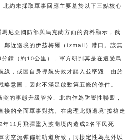
，北約未採取軍事回應主要基於以下三點核心
羅馬尼亞國防部與烏克蘭方面的資料顯示，俄
鄰近邊境的伊茲梅爾（Izmail）港口。該無
4分鐘（約10公里），軍方研判其是在遭受烏
航線，或因自身導航失效才誤入並墜毀。由於
戰略意圖，因此不滿足啟動第五條的條件。
衝突的事態升級管控。北約作為防禦性聯盟，
直接的全面軍事對抗。在處理此類邊境“擦槍走
22年11月飛彈墜入波蘭境內造成2名平民死
軍防空流彈偏離軌道所致，同樣定性為意外以