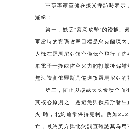
軍事專家董健在接受採訪時表示
邏輯：
第一，缺乏“蓄意攻擊”的證據。
軍當時的實際攻擊目標是烏克蘭境內、
人機在羅馬尼亞領空僅低空飛行了約
軍電子干擾或防空火力的打擊後偏離
無法證實俄羅斯具備進攻羅馬尼亞的
第二，防止與核武大國爆發全面
其核心原則之一是避免與俄羅斯發生
火”時，北約通常保持克制。例如20
亡，最終美方與北約調查確認其為烏