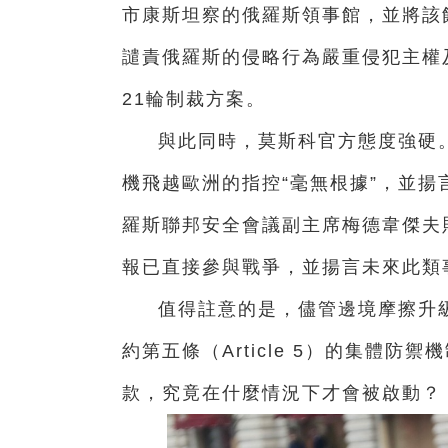
市康斯坦察的俄羅斯領事館，並將該
譴責俄羅斯的侵略行為嚴重侵犯主權
21輪制裁方案。
與此同時，莫斯科官方態度強硬
機飛越歐洲的指控“毫無根據”，並
羅斯聯邦安全會議副主席梅德韋傑夫
報已直接參與戰爭，並揚言未來此類
值得註意的是，儘管邊境摩擦升
約第五條（Article 5）的集體
款，究竟在什麼情況下才會被啟動？