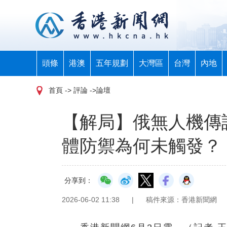
頭條
港澳
五年規劃
大灣區
台灣
內地
首頁
-> 評論 ->論壇
【解局】俄無人機傳
體防禦為何未觸發？
分享到：
2026-06-02 11:38
|
稿件來源：香港新聞網