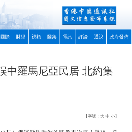
國際
財經
視頻
圖集
電訊
評論
通說
政府發佈
誤中羅馬尼亞民居 北約集
【字號：
大
中
小
】