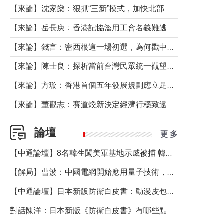
【來論】沈家燊：狠抓“三新”模式，加快北部都會區建設
【來論】岳長庚：香港記協濫用工會名義難逃法律制裁
【來論】錢言：密西根這一場初選，為何戳中了兩黨最痛的神經？
【來論】陳士良：探析當前台灣民眾統一觀望心態的深層成因
【來論】方璇：香港首個五年發展規劃應立足民生務實前行
【來論】董觀志：賽道煥新決定經濟行穩致遠
論壇
更 多
【中通論壇】8名韓生闖美軍基地示威被捕 韓國年輕人反美情緒從何而來？
【解局】曹波：中國電網開始應用量子技術，以後會不再停電嗎？
【中通論壇】日本新版防衛白皮書：動漫皮包藏不住軍國野心
對話陳洋：日本新版《防衛白皮書》有哪些點值得警惕？