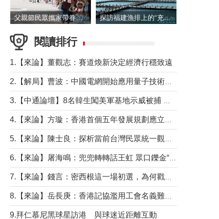
父親節民眾攜家帶眷出遊
探訪福建漁排上的“充電寶”
閱讀排行
1.【來論】董觀志：賽道煥新決定經濟行穩致遠
2.【解局】曹波：中國電網開始應用量子技術，以後會不再停電嗎？
3.【中通論壇】8名韓生闖美軍基地示威被捕 韓國年輕人反美情緒從何而來？
4.【來論】方璇：香港首個五年發展規劃應立足民生務實前行
5.【來論】陳士良：探析當前台灣民眾統一觀望心態的深層成因
6.【來論】屠海鳴：兜兜轉轉話王虹 眾口鑠金“一邊倒”
7.【來論】錢言：密西根這一場初選，為何戳中了兩黨最痛的神經？
8.【來論】岳長庚：香港記協濫用工會名義難逃法律制裁
9.拜仁慕尼黑球星訪港 與球迷近距離互動