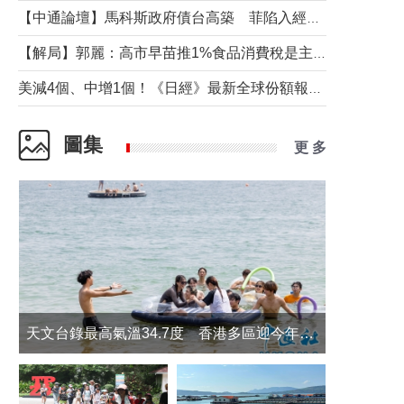
【中通論壇】馬科斯政府債台高築 菲陷入經濟困境與南海對抗惡循環？
【解局】郭麗：高市早苗推1%食品消費稅是主動作為還是被迫“飲鴆止渴”
美減4個、中增1個！《日經》最新全球份額報告透露了什麼？
圖集
更 多
天文台錄最高氣溫34.7度 香港多區迎今年最熱一天