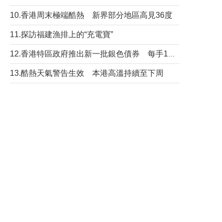
10.香港周末極端酷熱 新界部分地區高見36度
11.探訪福建漁排上的“充電寶”
12.香港特區政府推出新一批銀色債券 每手1萬元保底息4.25厘
13.酷熱天氣警告生效 本港高溫持續至下周