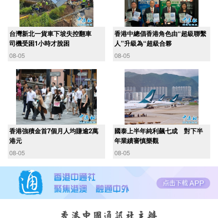
台灣新北一貨車下坡失控翻車
香港中總倡香港角色由“超級聯繫
司機受困1小時才脫困
人”升級為“超級合夥
08-05
08-05
香港強積金首7個月人均賺逾2萬
國泰上半年純利飆七成 對下半
港元
年業績審慎樂觀
08-05
08-05