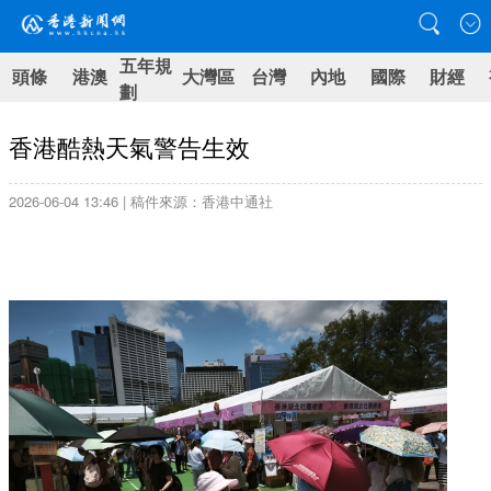
五年規
頭條
港澳
大灣區
台灣
內地
國際
財經
劃
香港酷熱天氣警告生效
2026-06-04 13:46 | 稿件來源：香港中通社