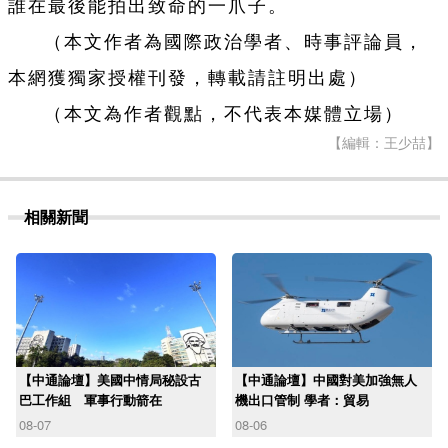
誰在最後能拍出致命的一爪子。
（本文作者為國際政治學者、時事評論員，
本網獲獨家授權刊發，轉載請註明出處）
（本文為作者觀點，不代表本媒體立場）
【編輯：王少喆】
相關新聞
【中通論壇】美國中情局秘設古
【中通論壇】中國對美加強無人
巴工作組 軍事行動箭在
機出口管制 學者：貿易
08-07
08-06