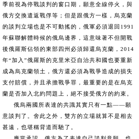
季前視為停戰談判的窗口期，願意全線停火，與
俄方交換遣返戰俘等；但是跟俄方一樣，烏克蘭
的談判立場也是不可動搖的，俄軍必須退回1991
年蘇聯解體時候的俄烏邊界，這意味著不但開戰
後俄羅斯佔領的東部四州必須歸還烏克蘭，2014
年“加入”俄羅斯的克里米亞自治共和國也要重新
成為烏克蘭領土，俄方還必須為戰爭造成的損失
支付賠償，并且承擔戰爭罪，最重要的是在烏克
蘭是否加入北約問題上，絕不接受俄方的約束。
俄烏兩國所表達的共識其實只有一點——願
意談判了。舍此之外，雙方的立場就算不是相去
甚遠，也堪稱背道而馳了。
應當承認，俄方為了表達自己談判意願，也