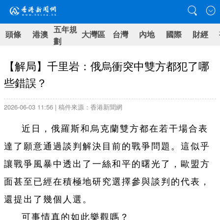
五年規
頭條
港澳
大灣區
台灣
內地
國際
財經
劃
【解局】千里岩：俄烏衝突中雙方都犯了哪
些錯誤？
2026-06-03 11:56 | 稿件來源：香港新聞網
近日，俄羅斯和烏克蘭雙方都在若干場合表
達了願意通過談判解決目前的戰爭問題。這似乎
讓戰爭風暴中透出了一絲和平的曙光了，歐盟方
面甚至已經在積極地研究選擇參與談判的代表，
還提出了幾個人選。
可事情真的如此樂觀嗎？