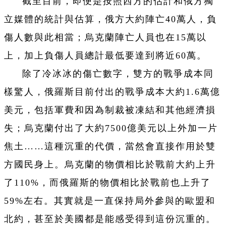
截至目前，即便是按照西方的估計和俄方獨
立媒體的統計與估算，俄方大約陣亡40萬人，負
傷人數與此相當；烏克蘭陣亡人員也在15萬以
上，加上負傷人員總計最低要達到將近60萬。
除了冷冰冰的傷亡數字，雙方的戰爭成本同
樣驚人，俄羅斯目前付出的戰爭成本大約1.6萬億
美元，包括軍費和因為制裁被凍結和其他經濟損
失；烏克蘭付出了大約7500億美元以上外加一片
焦土……這種沉重的代價，當然會直接作用於雙
方國民身上。烏克蘭的物價相比於戰前大約上升
了110%，而俄羅斯的物價相比於戰前也上升了
59%左右。其實就是一直保持局外參與的歐盟和
北約，甚至於美國都是能感受得到這份沉重的。