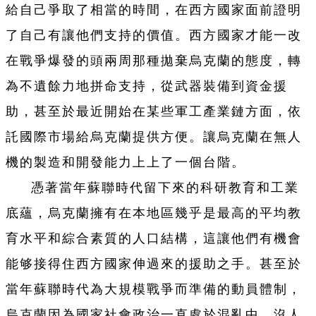
給自己爭取了相當的時間，在西方國家面前證明
了自己有讓他們支持的價值。西方國家才能一改
在戰爭爆發的頭兩周那種拋棄烏克蘭的態度，轉
為不遺餘力地拼命支持，從武器裝備到資金援
助，甚至於最近開始在某些軍工產業鏈方面，依
託國際市場給烏克蘭提供方便。讓烏克蘭在無人
機的製造和開發能力上上了一個台階。
憑著當年蘇聯時代留下來的科研教育和工業
底蘊，烏克蘭擁有在本地區幾乎是最高的平均教
育水平和綜合素質的人口結構，這讓他們有機會
能够接得住西方國家伸過來的援助之手。甚至於
當年蘇聯時代為大規模戰爭而準備的動員體制，
烏克蘭因為國家社會政治一直處於混亂中，沒人