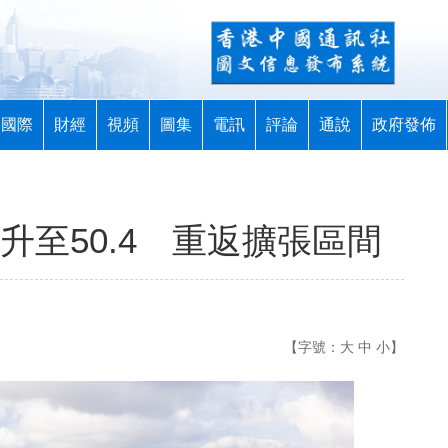
國際
財經
視頻
圖集
電訊
評論
通說
政府發佈
升至50.4 重返擴張區間
【字號：
大
中
小
】