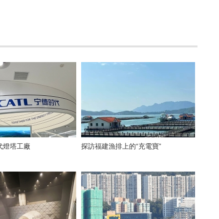
代燈塔工廠
探訪福建漁排上的“充電寶”