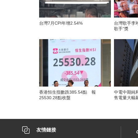
台灣7月CPI年增2.54%
台灣歌手李翊
歌手”獎
香港恒生指數跌385.54點 報
中電中期純利
25530.28點收盤
售電量大幅
友情鏈接