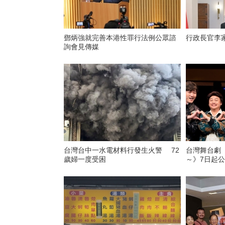
鄧炳強就完善本港性罪行法例公眾諮
行政長官李
詢會見傳媒
台灣台中一水電材料行發生火警 72
台灣舞台劇
歲婦一度受困
～》7日起