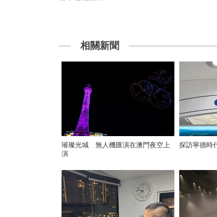
相關新聞
璀璨光城 無人機匯演在澳門夜空上
探訪寧德時
演