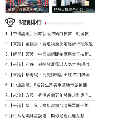
滙豐上調香港今年經濟增長預測至4.5%
酷熱天氣警告生效 本港高溫持續至下周
閱讀排行
1.【中通論壇】日本新版防衛白皮書：動漫皮包藏不住軍國野心
2.【來論】董觀志：賽道煥新決定經濟行穩致遠
3.【解局】曹波：中國電網開始應用量子技術，以後會不再停電嗎？
4.【來論】石琤：科技發展需以人為本 數碼共融不應讓長者放棄傳統生活方式
5.【來論】屠海鳴：兜兜轉轉話王虹 眾口鑠金“一邊倒”
6.【中通論壇】8名韓生闖美軍基地示威被捕 韓國年輕人反美情緒從何而來？
7.【來論】方璇：香港首個五年發展規劃應立足民生務實前行
8.【來論】陳士良：探析當前台灣民眾統一觀望心態的深層成因
9.拜仁慕尼黑球星訪港 與球迷近距離互動