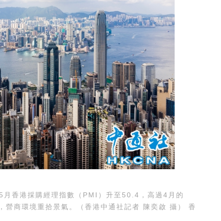
香港採購經理指數（PMI）升至50.4，高過4月的
間，營商環境重拾景氣。（香港中通社記者 陳奕啟 攝） 香