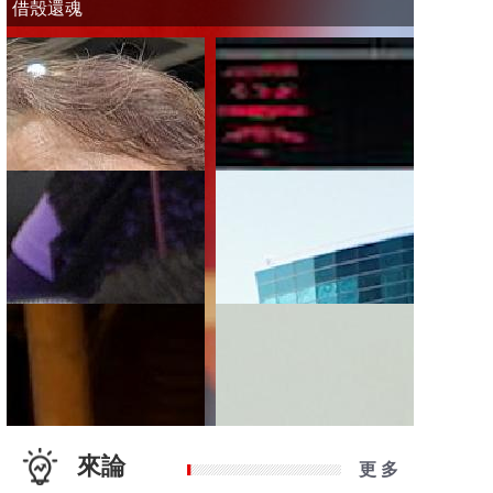
借殼還魂
來論
更 多