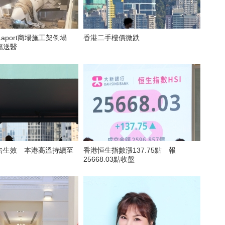
Laport商場施工架倒塌
香港二手樓價微跌
傷送醫
告生效 本港高溫持續至
香港恒生指數漲137.75點 報
25668.03點收盤