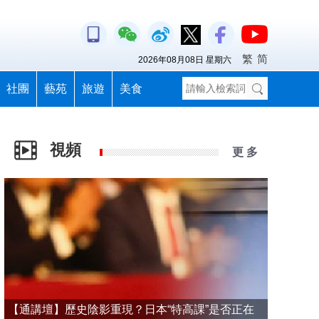
繁
简
2026年08月08日 星期六
社團
藝苑
旅遊
美食
視頻
更 多
【通講壇】歷史陰影重現？日本“特高課”是否正在