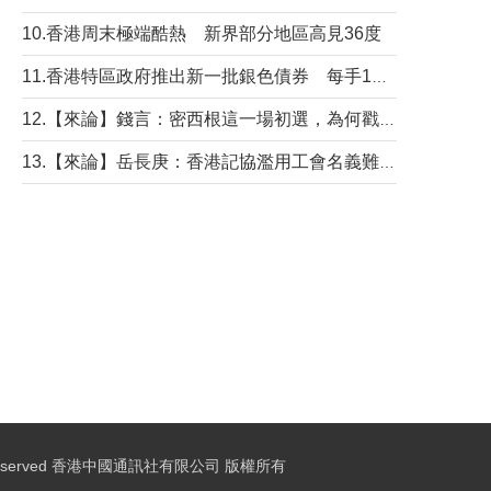
10.香港周末極端酷熱 新界部分地區高見36度
11.香港特區政府推出新一批銀色債券 每手1萬元保底息4.25厘
12.【來論】錢言：密西根這一場初選，為何戳中了兩黨最痛的神經？
13.【來論】岳長庚：香港記協濫用工會名義難逃法律制裁
ights Reserved 香港中國通訊社有限公司 版權所有