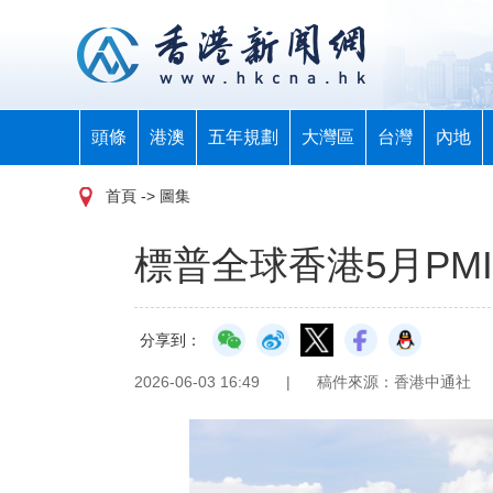
頭條
港澳
五年規劃
大灣區
台灣
內地
首頁
-> 圖集
標普全球香港5月PMI
分享到：
2026-06-03 16:49
|
稿件來源：香港中通社