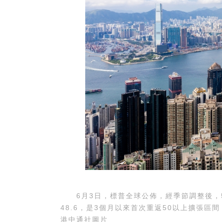
6月3日，標普全球公佈，經季節調整後，5月
48.6，是3個月以來首次重返50以上擴張區
港中通社圖片