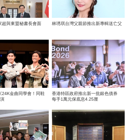
家超與東盟秘書長會面
林琇琪台灣父親節推出新專輯送亡父
《24K金曲同學會！同鞋
香港特區政府推出新一批銀色債券
公演
每手1萬元保底息4.25厘