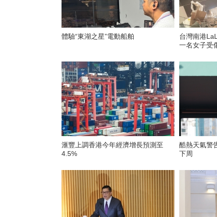
體驗“東湖之星”電動船舶
台灣南港La
一名女子受
滙豐上調香港今年經濟增長預測至
酷熱天氣警
4.5%
下周