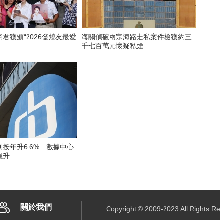
君獲頒“2026發燒友最愛
海關偵破兩宗海路走私案件檢獲約三
千七百萬元懷疑私煙
按年升6.6% 數據中心
飆升
關於我們
Copyright © 2009-2023 All R