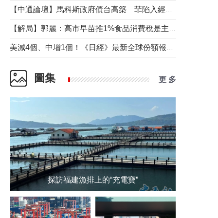
【中通論壇】馬科斯政府債台高築 菲陷入經濟困境與南海對抗惡循環？
【解局】郭麗：高市早苗推1%食品消費稅是主動作為還是被迫“飲鴆止渴”
美減4個、中增1個！《日經》最新全球份額報告透露了什麼？
圖集
更 多
探訪福建漁排上的“充電寶”