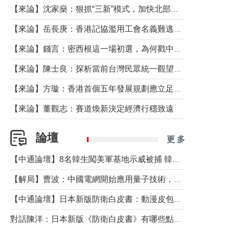
【來論】沈家燊：狠抓“三新”模式，加快北部都會區建設
【來論】岳長庚：香港記協濫用工會名義難逃法律制裁
【來論】錢言：密西根這一場初選，為何戳中了兩黨最痛的神經？
【來論】陳士良：探析當前台灣民眾統一觀望心態的深層成因
【來論】方璇：香港首個五年發展規劃應立足民生務實前行
【來論】董觀志：賽道煥新決定經濟行穩致遠
論壇
更 多
【中通論壇】8名韓生闖美軍基地示威被捕 韓國年輕人反美情緒從何而來？
【解局】曹波：中國電網開始應用量子技術，以後會不再停電嗎？
【中通論壇】日本新版防衛白皮書：動漫皮包藏不住軍國野心
對話陳洋：日本新版《防衛白皮書》有哪些點值得警惕？