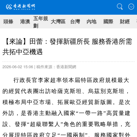
五年規
頭條
港澳
大灣區
台灣
內地
國際
財經
劃
【來論】田蕾：發揮新疆所長 服務香港所需
共拓中亞機遇
2026-06-02 15:06 | 稿件來源：香港新聞網
行政長官李家超率領本屆特區政府規模最大
的經貿代表團出訪哈薩克斯坦、烏茲別克斯坦，
積極布局中亞市場、拓展歐亞經貿新版圖。是次
外訪，是香港主動融入國家“一帶一路”高質量建
設、發揮“超級聯繫人”角色的重要戰略舉措，充
分展現特區政府立足“一國兩制”、服務國家對外