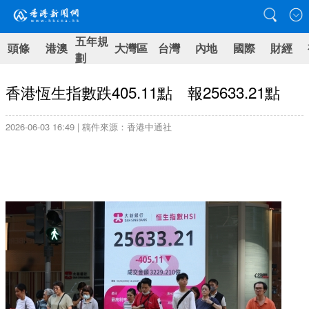
五年規
頭條
港澳
大灣區
台灣
內地
國際
財經
劃
香港恆生指數跌405.11點 報25633.21點
2026-06-03 16:49 | 稿件來源：香港中通社