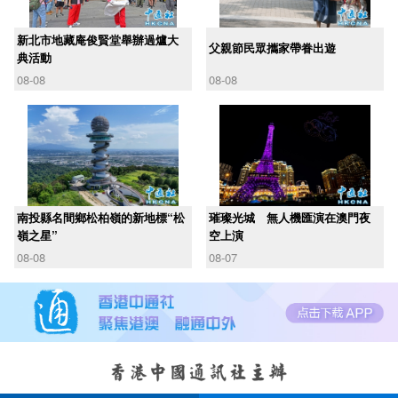
新北市地藏庵俊賢堂舉辦過爐大
父親節民眾攜家帶眷出遊
典活動
08-08
08-08
南投縣名間鄉松柏嶺的新地標“松
璀璨光城 無人機匯演在澳門夜
嶺之星”
空上演
08-08
08-07