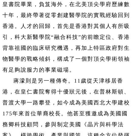
皇書院畢業，負笈海外，在北美頂尖學府歷練數
十年，最終帶著從零創建醫學院的實戰經驗回到
香港。人才的回歸，首先是香港對其個人有所吸
引，科大新醫學院“融合科技”的前瞻定位、香港
背靠祖國的臨床研究機遇，再加上特區政府對生
物醫學的戰略傾斜，構成了一個對頂尖學術領袖
有足夠說服力的事業磁場。
蔣濛則是另一種傳奇。11歲從天津移居香
港，在皇仁書院奪得十優狀元後，在普林斯頓、
普渡大學一路攀登，如今成為美國西北大學建校
175年來首位華裔校長。他甚至獲邀成為美國國
務卿科技顧問，參與制定美國《晶片與科學法
案》，橫跨學術、產業與國策，這種全方位發揮