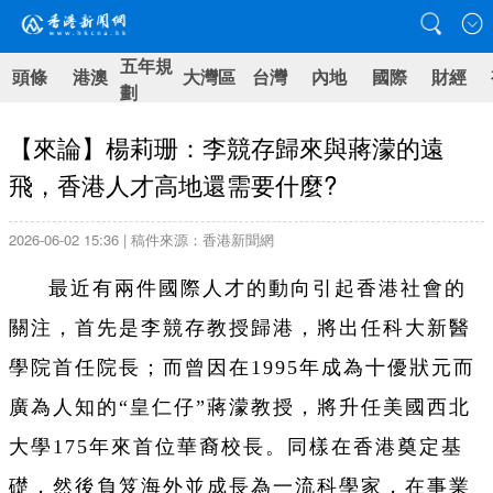
五年規
頭條
港澳
大灣區
台灣
內地
國際
財經
劃
【來論】楊莉珊：李競存歸來與蔣濛的遠
飛，香港人才高地還需要什麼?
2026-06-02 15:36 | 稿件來源：香港新聞網
最近有兩件國際人才的動向引起香港社會的
關注，首先是李競存教授歸港，將出任科大新醫
學院首任院長；而曾因在1995年成為十優狀元而
廣為人知的“皇仁仔”蔣濛教授，將升任美國西北
大學175年來首位華裔校長。同樣在香港奠定基
礎，然後負笈海外並成長為一流科學家，在事業