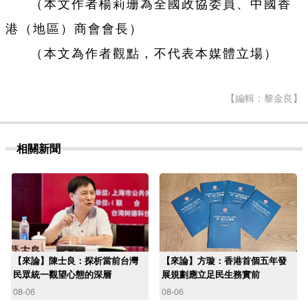
（本文作者楊莉珊為全國政協委員、中國香
港（地區）商會會長）
（本文為作者觀點，不代表本媒體立場）
【編輯：黎金良】
相關新聞
【來論】陳士良：探析當前台灣
【來論】方璇：香港首個五年發
民眾統一觀望心態的深層
展規劃應立足民生務實前
08-06
08-06