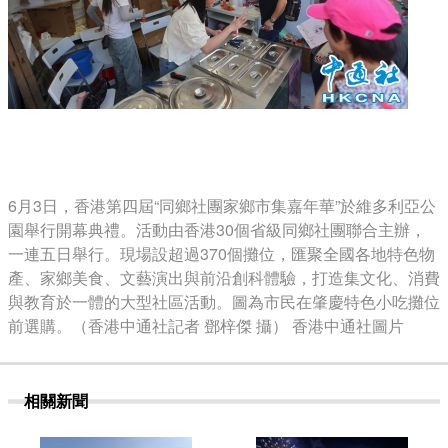
6月3日，香港第四屆“同鄉社團家鄉市集嘉年華”於維多利亞公
園舉行開幕典禮。活動由香港30個省級同鄉社團聯合主辦，
一連五日舉行。現場設超過370個攤位，匯聚全國各地特色物
產、家鄉美食、文藝演出與前沿創科體驗，打造集文化、消費
與教育於一體的大型社區活動。圖為市民在肇慶特色小吃攤位
前選購。（香港中通社記者 鄧梓傑 攝） 香港中通社圖片
相關新聞