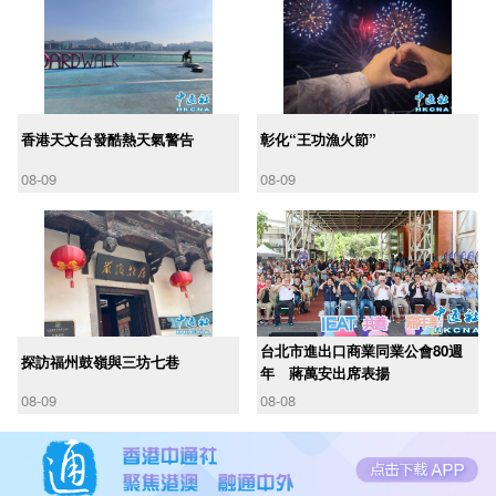
香港天文台發酷熱天氣警告
彰化“王功漁火節”
08-09
08-09
台北市進出口商業同業公會80週
探訪福州鼓嶺與三坊七巷
年 蔣萬安出席表揚
08-09
08-08