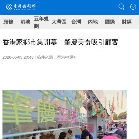
五年規
頭條
港澳
大灣區
台灣
內地
國際
財經
劃
香港家鄉市集開幕 肇慶美食吸引顧客
2026-06-03 20:48 | 稿件來源：香港中通社