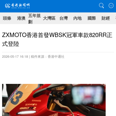
五年規
頭條
港澳
大灣區
台灣
內地
國際
財經
劃
ZXMOTO香港首發WBSK冠軍車款820RR正
式登陸
2026-05-17 16:18 | 稿件來源：香港中通社