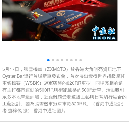
5月17日，張雪機車（ZXMOTO）於香港大角咀亮賢居地下
Oyster Bar舉行首場新車發布會，首次展出奪得世界超級摩托
車錦標賽（WSBK）冠軍榮耀的820RR車型，同場亮相的還
有主打都市運動的500RR與街跑風格的500F新車。活動吸引
眾多本地車迷到場，近距離感受賽道級工藝與日常騎行結合的
工藝設計。圖為張雪機車冠軍車款820RR。（香港中通社記
者 鄧梓傑 攝） 香港中通社圖片