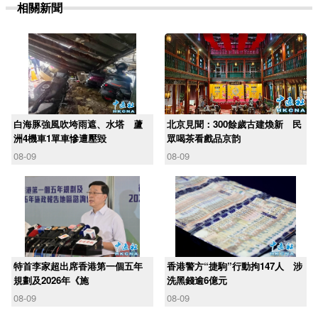
相關新聞
白海豚強風吹垮雨遮、水塔 蘆
北京見聞：300餘歲古建煥新 民
洲4機車1單車慘遭壓毀
眾喝茶看戲品京韵
08-09
08-09
​特首李家超出席香港第一個五年
香港警方“捷駒”行動拘147人 涉
規劃及2026年《施
洗黑錢逾6億元
08-09
08-09