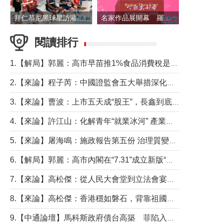
拜仁慕尼黑球星訪港 與球迷近距離互動
名家作品展開幕 羅淑佩出席並致辭
閱讀排行
1.【解局】郭麗：高市早苗推1%食品消費稅是主動作為還是被迫“飲鴆止渴”
2.【來論】程子芮：中國證監會五大舉措深化內地香港資本市場合作
3.【來論】曹波：上市五天成“股王”，長鑫到底做對什麼了？
4.【來論】許江山：化解青年“就業冰河” 產業升級與過渡支援須雙軌並行
5.【來論】屠海鳴：施政報告第五份 治理質變脈絡清
6.【解局】郭麗：高市內閣在“7.31”成立新版“特高課”意欲何為？
7.【來論】高松傑：從人民大會堂到立法會宴會廳——香港管治新範式的完整拼圖
8.【來論】高松傑：香港穩如磐石，背靠祖國才是真正的“終極護城河”
9.【中通論壇】馬科斯政府債台高築 菲陷入經濟困境與南海對抗惡循環？