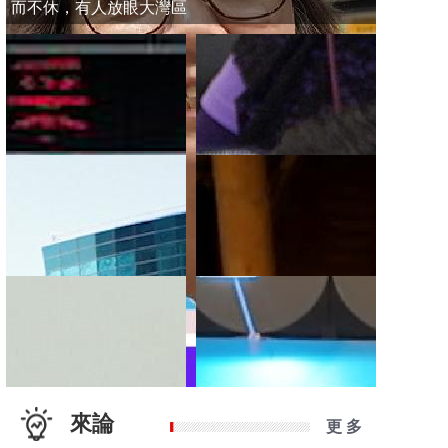
而不休，有人放眼大灣區
來論
更 多