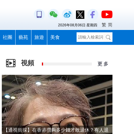
繁
简
2026年08月06日 星期四
社團
藝苑
旅遊
美食
視頻
更 多
【通視街採】在香港攢夠多少錢才敢退休？有人退