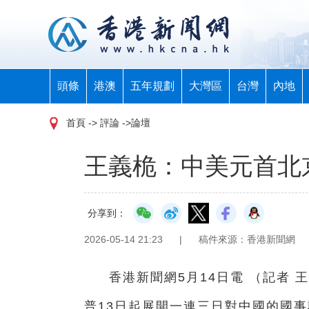
頭條
港澳
五年規劃
大灣區
台灣
內地
首頁
-> 評論 ->論壇
王義桅：中美元首北
分享到：
2026-05-14 21:23
|
稿件來源：香港新聞網
香港新聞網5月14日電 （記者
普13日起展開一連三日對中國的國事