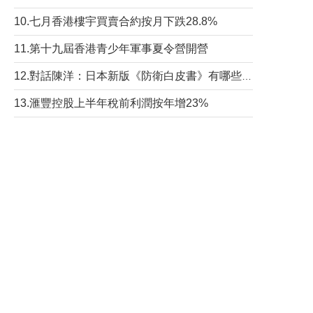
10.七月香港樓宇買賣合約按月下跌28.8%
11.第十九屆香港青少年軍事夏令營開營
12.對話陳洋：日本新版《防衛白皮書》有哪些點值得警惕？
13.滙豐控股上半年稅前利潤按年增23%