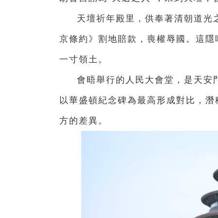
天壇祈年殿里，供奉著清朝道光
京條約》割地賠款，喪權辱國。這隱
一寸領土。
會晤舉行的人民大會堂，是天安
以華盛頓紀念碑為最高形成對比，潛
方的差異。