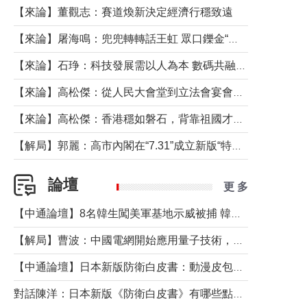
【來論】董觀志：賽道煥新決定經濟行穩致遠
【來論】屠海鳴：兜兜轉轉話王虹 眾口鑠金“一邊倒”
【來論】石琤：科技發展需以人為本 數碼共融不應讓長者放棄傳統生活方式
【來論】高松傑：從人民大會堂到立法會宴會廳——香港管治新範式的完整拼圖
【來論】高松傑：香港穩如磐石，背靠祖國才是真正的“終極護城河”
【解局】郭麗：高市內閣在“7.31”成立新版“特高課”意欲何為？
論壇
更 多
【中通論壇】8名韓生闖美軍基地示威被捕 韓國年輕人反美情緒從何而來？
【解局】曹波：中國電網開始應用量子技術，以後會不再停電嗎？
【中通論壇】日本新版防衛白皮書：動漫皮包藏不住軍國野心
對話陳洋：日本新版《防衛白皮書》有哪些點值得警惕？