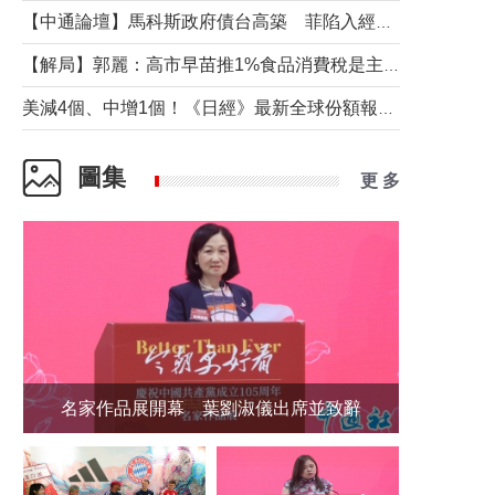
【中通論壇】馬科斯政府債台高築 菲陷入經濟困境與南海對抗惡循環？
【解局】郭麗：高市早苗推1%食品消費稅是主動作為還是被迫“飲鴆止渴”
美減4個、中增1個！《日經》最新全球份額報告透露了什麼？
圖集
更 多
名家作品展開幕 葉劉淑儀出席並致辭