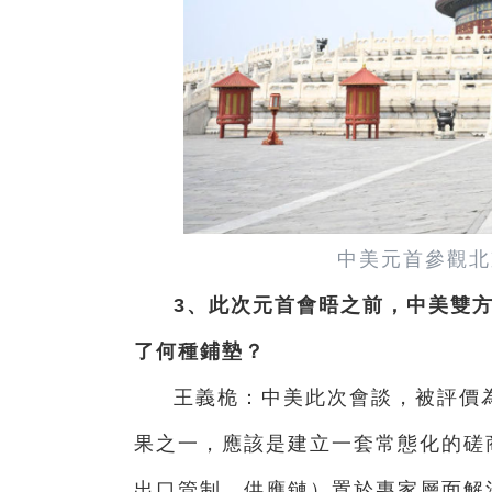
中美元首參觀北
3、此次元首會晤之前，中美雙
了何種鋪墊？
王義桅：中美此次會談，被評價為
果之一，應該是建立一套常態化的磋
出口管制、供應鏈）置於專家層面解