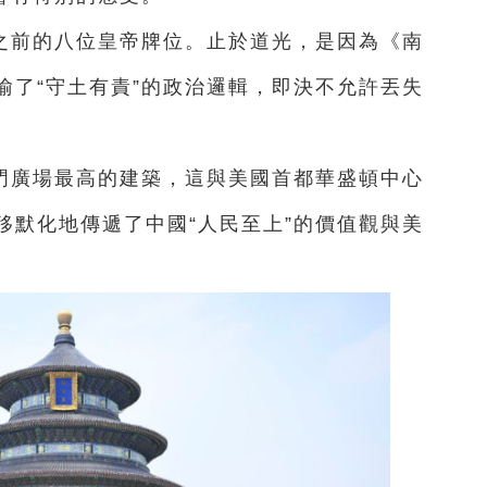
之前的八位皇帝牌位。止於道光，是因為《南
喻了“守土有責”的政治邏輯，即決不允許丟失
門廣場最高的建築，這與美國首都華盛頓中心
移默化地傳遞了中國“人民至上”的價值觀與美