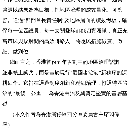
強調以結果為為目標，把地區治理的成效量化、可監
督。通過“部門首長責任制”及地區層面的績效考核，確
保每一位區議員、每一支關愛隊都能切實履職，真正充
當市民與政府間的高效聯絡人，將惠民措施做實、做
細、做到位。
總而言之，香港首份五年規劃中的地區治理諮詢，
並非紙上談兵，而是基於現行“愛國者治港”新秩序的深
耕細作。它旨在通過制度創新和精細治理，打通特區管
治的“最後一公里”，為香港由治及興奠定堅實的基層基
礎。
（本文作者為香港灣仔區西分區委員會主席閻偉
寧）