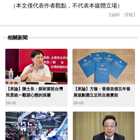
（本文僅代表作者觀點，不代表本媒體立場）
【編輯：譚暢】
相關新聞
【來論】陳士良：探析當前台灣
【來論】方璇：香港首個五年發
民眾統一觀望心態的深層
展規劃應立足民生務實前
08-06
08-06