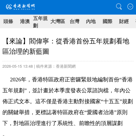
五年規
頭條
港澳
大灣區
台灣
內地
國際
財經
劃
【來論】閻偉寧：從香港首份五年規劃看地
區治理的新藍圖
2026-05-15 13:48 | 稿件來源：香港新聞網
2026年，香港特區政府正密鑼緊鼓地編制首份“香港
五年規劃”，並計畫於本季度發表公眾諮詢檔，年內公
佈正式文本。這不僅是香港主動對接國家“十五五”規劃
的關鍵舉措，更標誌著特區政府在“愛國者治港”原則
下，對地區治理進行了系統性、前瞻性的頂層謀劃
。