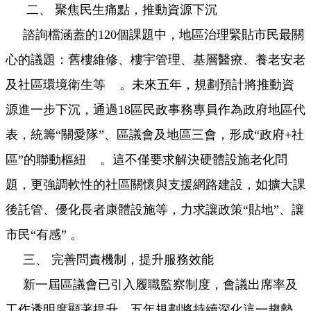
二、 聚焦民生痛點，推動資源下沉
諮詢檔涵蓋的120個課題中，地區治理緊貼市民最關
心的議題：舊樓維修、樓宇管理、基層醫療、養老安老
及社區環境衛生等 。未來五年，規劃預計將推動資
源進一步下沉，通過18區民政事務專員作為政府地區代
表，統籌“關愛隊”、區議會及地區三會，形成“政府+社
區”的聯動樞紐 。這不僅要求解決硬體設施老化問
題，更強調軟性的社區關懷與支援網路建設，如擴大課
後託管、優化長者康體設施等，力求讓政策“貼地”、讓
市民“有感” 。
三、 完善問責機制，提升服務效能
新一屆區議會已引入履職監察制度，會議出席率及
工作透明度顯著提升。五年規劃將持續深化這一趨勢，