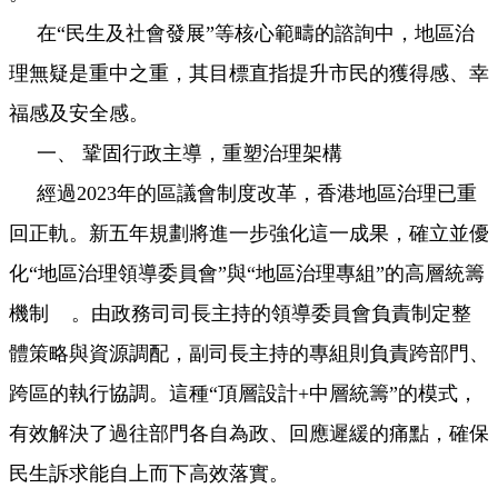
在“民生及社會發展”等核心範疇的諮詢中，地區治
理無疑是重中之重，其目標直指提升市民的獲得感、幸
福感及安全感。
一、 鞏固行政主導，重塑治理架構
經過2023年的區議會制度改革，香港地區治理已重
回正軌。新五年規劃將進一步強化這一成果，確立並優
化“地區治理領導委員會”與“地區治理專組”的高層統籌
機制 。由政務司司長主持的領導委員會負責制定整
體策略與資源調配，副司長主持的專組則負責跨部門、
跨區的執行協調。這種“頂層設計+中層統籌”的模式，
有效解決了過往部門各自為政、回應遲緩的痛點，確保
民生訴求能自上而下高效落實。