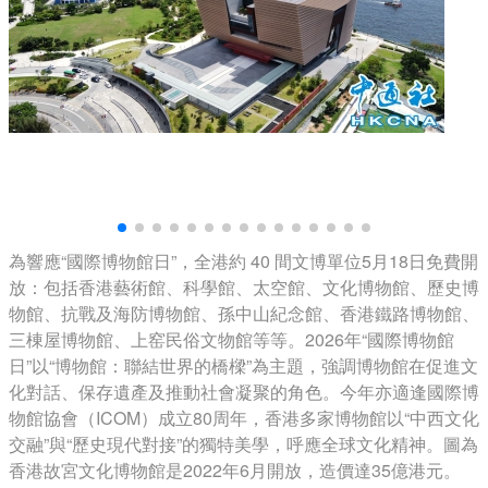
為響應“國際博物館日”，全港約 40 間文博單位5月18日免費開
放：包括香港藝術館、科學館、太空館、文化博物館、歷史博
物館、抗戰及海防博物館、孫中山紀念館、香港鐵路博物館、
三棟屋博物館、上窑民俗文物館等等。2026年“國際博物館
日”以“博物館：聯結世界的橋樑”為主題，強調博物館在促進文
化對話、保存遺產及推動社會凝聚的角色。今年亦適逢國際博
物館協會（ICOM）成立80周年，香港多家博物館以“中西文化
交融”與“歷史現代對接”的獨特美學，呼應全球文化精神。圖為
香港故宮文化博物館是2022年6月開放，造價達35億港元。