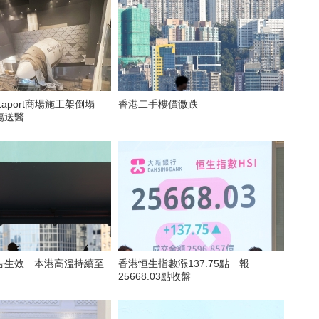
Laport商場施工架倒塌
香港二手樓價微跌
傷送醫
告生效 本港高溫持續至
香港恒生指數漲137.75點 報
25668.03點收盤