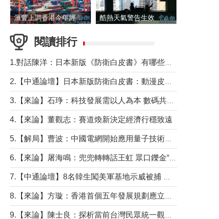
滙豐上調香港今年經濟增長預測至4.5%
酷熱天氣警告生效 本港高溫持續至下周
閱讀排行
1.對話陳洋：日本新版《防衛白皮書》有哪些點值得警惕？
2.【中通論壇】日本新版防衛白皮書：動漫皮包藏不住軍國野心
3.【來論】石琤：科技發展需以人為本 數碼共融不應讓長者放棄傳統生活方式
4.【來論】董觀志：賽道煥新決定經濟行穩致遠
5.【解局】曹波：中國電網開始應用量子技術，以後會不再停電嗎？
6.【來論】屠海鳴：兜兜轉轉話王虹 眾口鑠金“一邊倒”
7.【中通論壇】8名韓生闖美軍基地示威被捕 韓國年輕人反美情緒從何而來？
8.【來論】方璇：香港首個五年發展規劃應立足民生務實前行
9.【來論】陳士良：探析當前台灣民眾統一觀望心態的深層成因