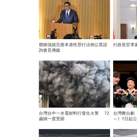
鄧炳強就完善本港性罪行法例公眾諮
行政長官李
詢會見傳媒
台灣台中一水電材料行發生火警 72
台灣舞台劇
歲婦一度受困
～》7日起