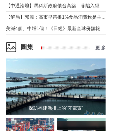
【中通論壇】馬科斯政府債台高築 菲陷入經濟困境與南海對抗惡循環？
【解局】郭麗：高市早苗推1%食品消費稅是主動作為還是被迫“飲鴆止渴”
美減4個、中增1個！《日經》最新全球份額報告透露了什麼？
圖集
更 多
探訪福建漁排上的“充電寶”