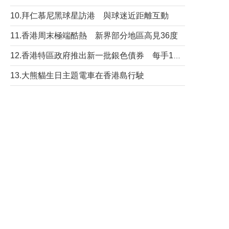
10.拜仁慕尼黑球星訪港 與球迷近距離互動
11.香港周末極端酷熱 新界部分地區高見36度
12.香港特區政府推出新一批銀色債券 每手1萬元保底息4.25厘
13.大熊貓生日主題電車在香港島行駛