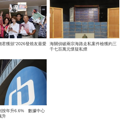
君獲頒“2026發燒友最愛
海關偵破兩宗海路走私案件檢獲約三
千七百萬元懷疑私煙
按年升6.6% 數據中心
飆升