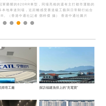
冠軍榮耀的820RR車型，同場亮相的還有主打都市運動的
引眾多本地車迷到場，近距離感受賽道級工藝與日常騎行結合
（左）攜家人一同主持新車亮相揭幕儀式。（香港中通社
代燈塔工廠
探訪福建漁排上的“充電寶”