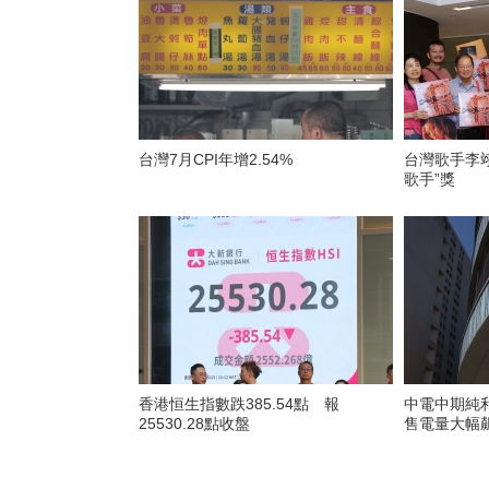
台灣7月CPI年增2.54%
台灣歌手李翊
歌手”獎
香港恒生指數跌385.54點 報
中電中期純利
25530.28點收盤
售電量大幅