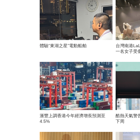
體驗“東湖之星”電動船舶
台灣南港La
一名女子受
滙豐上調香港今年經濟增長預測至
酷熱天氣警
4.5%
下周