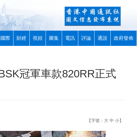
國際
財經
視頻
圖集
電訊
評論
通說
政府發佈
BSK冠軍車款820RR正式
【字號：
大
中
小
】