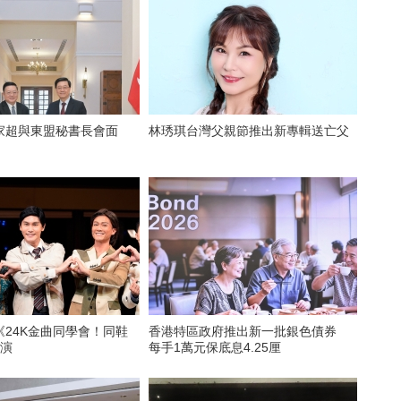
家超與東盟秘書長會面
林琇琪台灣父親節推出新專輯送亡父
《24K金曲同學會！同鞋
香港特區政府推出新一批銀色債券
公演
每手1萬元保底息4.25厘