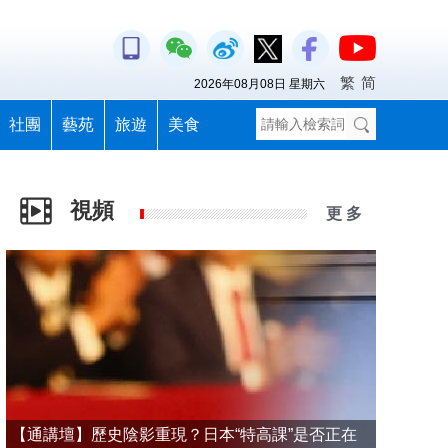
繁
简
2026年08月08日 星期六
社團
藝苑
旅遊
美食
視頻
更 多
【通講壇】歷史陰影重現？日本“特高課”是否正在