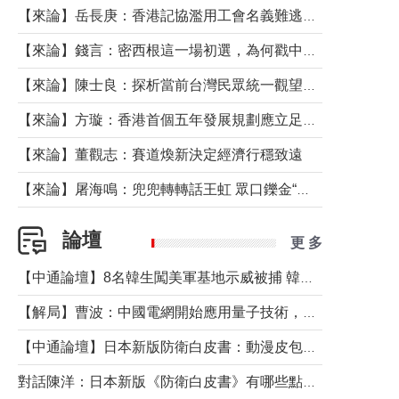
【來論】岳長庚：香港記協濫用工會名義難逃法律制裁
【來論】錢言：密西根這一場初選，為何戳中了兩黨最痛的神經？
【來論】陳士良：探析當前台灣民眾統一觀望心態的深層成因
【來論】方璇：香港首個五年發展規劃應立足民生務實前行
【來論】董觀志：賽道煥新決定經濟行穩致遠
【來論】屠海鳴：兜兜轉轉話王虹 眾口鑠金“一邊倒”
論壇
更 多
【中通論壇】8名韓生闖美軍基地示威被捕 韓國年輕人反美情緒從何而來？
【解局】曹波：中國電網開始應用量子技術，以後會不再停電嗎？
【中通論壇】日本新版防衛白皮書：動漫皮包藏不住軍國野心
對話陳洋：日本新版《防衛白皮書》有哪些點值得警惕？