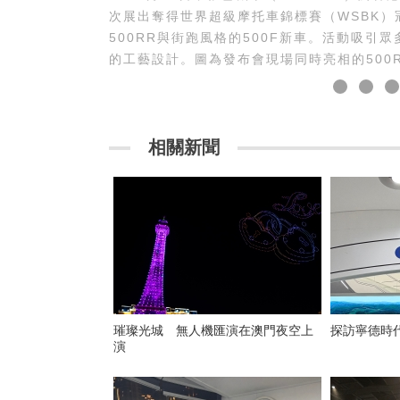
次展出奪得世界超級摩托車錦標賽（WSBK）
500RR與街跑風格的500F新車。活動吸
的工藝設計。圖為張雪機車香港總代理蕭錦滔
記者 鄧梓傑 攝） 香港中通社圖片
相關新聞
璀璨光城 無人機匯演在澳門夜空上
探訪寧德時
演