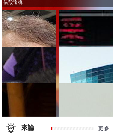
借殼還魂
來論
更 多