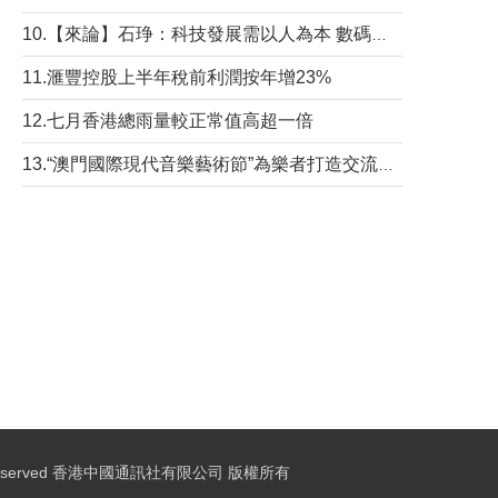
10.【來論】石琤：科技發展需以人為本 數碼共融不應讓長者放棄傳統生活方式
11.滙豐控股上半年稅前利潤按年增23%
12.七月香港總雨量較正常值高超一倍
13.“澳門國際現代音樂藝術節”為樂者打造交流平台
ights Reserved 香港中國通訊社有限公司 版權所有