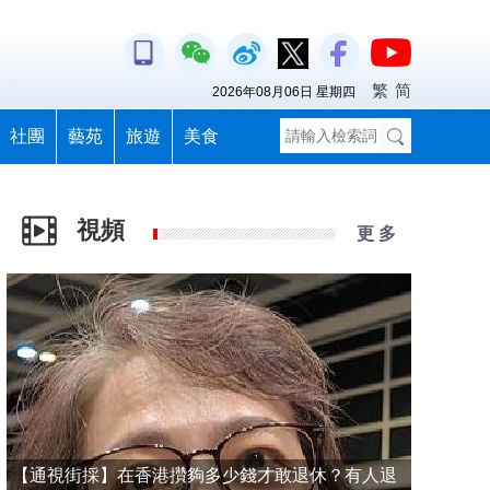
繁
简
2026年08月06日 星期四
社團
藝苑
旅遊
美食
視頻
更 多
【通視街採】在香港攢夠多少錢才敢退休？有人退