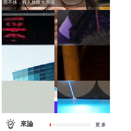
而不休，有人放眼大灣區
來論
更 多