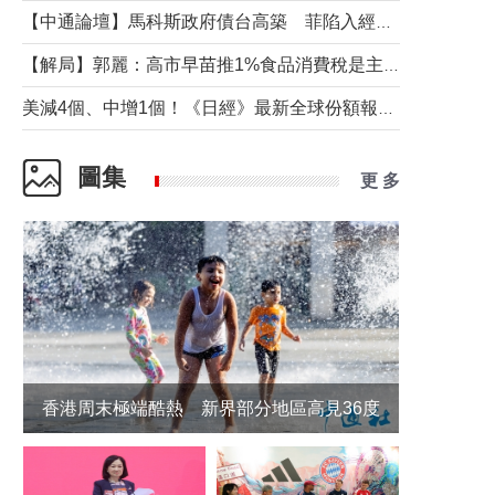
【中通論壇】馬科斯政府債台高築 菲陷入經濟困境與南海對抗惡循環？
【解局】郭麗：高市早苗推1%食品消費稅是主動作為還是被迫“飲鴆止渴”
美減4個、中增1個！《日經》最新全球份額報告透露了什麼？
圖集
更 多
香港周末極端酷熱 新界部分地區高見36度