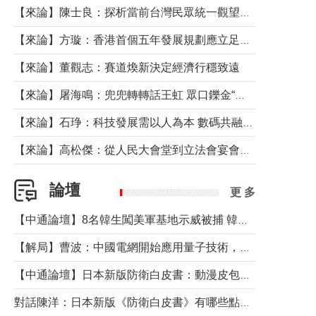
【來論】陳士良：探析當前台灣民眾統一觀望心態的深層成因
【來論】方璇：香港首個五年發展規劃應立足民生務實前行
【來論】董觀志：賽道煥新決定經濟行穩致遠
【來論】屠海鳴：兜兜轉轉話王虹 眾口鑠金“一邊倒”
【來論】石琤：科技發展需以人為本 數碼共融不應讓長者放棄傳統生活方式
【來論】高松傑：從人民大會堂到立法會宴會廳——香港管治新範式的完整拼圖
論壇
更 多
【中通論壇】8名韓生闖美軍基地示威被捕 韓國年輕人反美情緒從何而來？
【解局】曹波：中國電網開始應用量子技術，以後會不再停電嗎？
【中通論壇】日本新版防衛白皮書：動漫皮包藏不住軍國野心
對話陳洋：日本新版《防衛白皮書》有哪些點值得警惕？