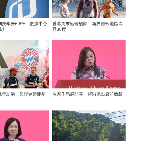
按年升6.6% 數據中心
香港周末極端酷熱 新界部分地區高
飆升
見36度
球星訪港 與球迷近距離
名家作品展開幕 羅淑佩出席並致辭