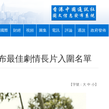
國際
財經
視頻
圖集
電訊
評論
通說
政府發佈
公布最佳劇情長片入圍名單
【字號：
大
中
小
】