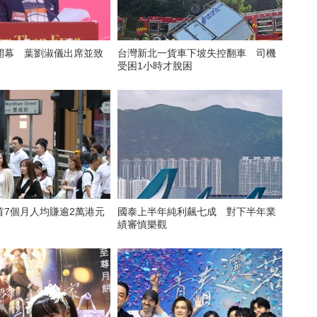
開幕 葉劉淑儀出席並致
台灣新北一貨車下坡失控翻車 司機
受困1小時才脫困
首7個月人均賺逾2萬港元
國泰上半年純利飆七成 對下半年業
績審慎樂觀