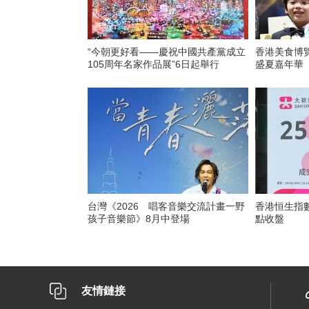
“今朝更好看——慶祝中國共產黨成立
香港美食博
105周年名家作品展”6日起舉行
盛夏嘉年華
台灣《2026 唱客音樂交流計畫一野
香港恒生指數漲
孩子音樂節》8月中登場
點收盤
友情鏈接