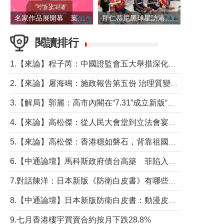
名家作品展開幕 葉劉淑儀出席並致辭
拜仁慕尼黑球星訪港 與球迷近距離互動
閱讀排行
1.【來論】程子芮：中國證監會五大舉措深化內地香港資本市場合作
2.【來論】屠海鳴：施政報告第五份 治理質變脈絡清
3.【解局】郭麗：高市內閣在“7.31”成立新版“特高課”意欲何為？
4.【來論】高松傑：從人民大會堂到立法會宴會廳——香港管治新範式的完整拼圖
5.【來論】高松傑：香港穩如磐石，背靠祖國才是真正的“終極護城河”
6.【中通論壇】馬科斯政府債台高築 菲陷入經濟困境與南海對抗惡循環？
7.對話陳洋：日本新版《防衛白皮書》有哪些點值得警惕？
8.【中通論壇】日本新版防衛白皮書：動漫皮包藏不住軍國野心
9.七月香港樓宇買賣合約按月下跌28.8%