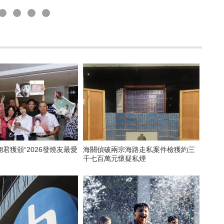
君獲頒“2026發燒友最愛
海關偵破兩宗海路走私案件檢獲約三
千七百萬元懷疑私煙