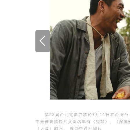
第28屆台北電影節將於7月11日在台灣台北
中最佳劇情長片入圍名單有《雙囍》、《深度
《大濛》劇照。 香港中通社圖片