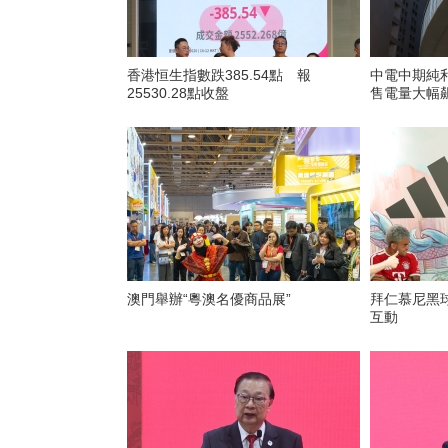
香港恒生指數跌385.54點 報
中電中期純利
25530.28點收盤
售電量大幅
澳門舉辦“粵澳名優商品展”
拜仁慕尼黑
互動