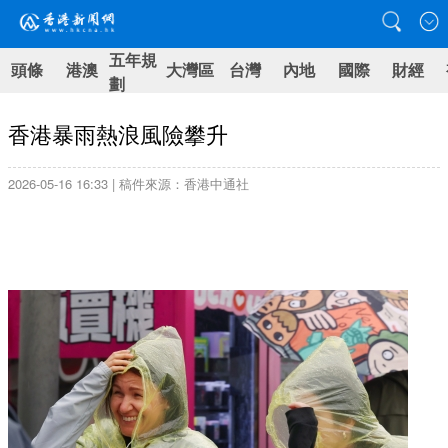
五年規
頭條
港澳
大灣區
台灣
內地
國際
財經
劃
香港暴雨熱浪風險攀升
2026-05-16 16:33 | 稿件來源：香港中通社