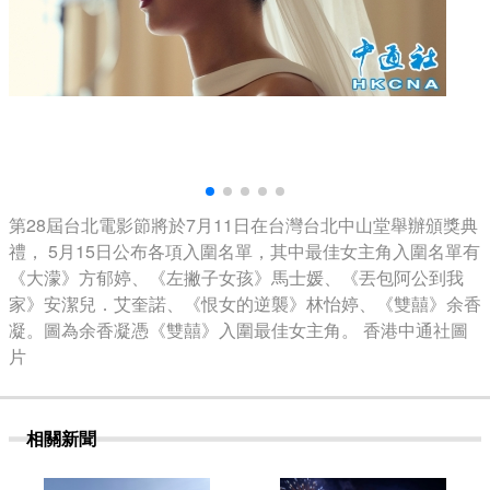
第28屆台北電影節將於7月11日在台灣台北中山堂舉辦頒獎典
禮， 5月15日公布各項入圍名單，其中最佳女主角入圍名單有
《大濛》方郁婷、《左撇子女孩》馬士媛、《丟包阿公到我
家》安潔兒．艾奎諾、《恨女的逆襲》林怡婷、《雙囍》余香
凝。圖為余香凝憑《雙囍》入圍最佳女主角。 香港中通社圖
片
相關新聞