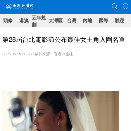
五年規
頭條
港澳
大灣區
台灣
內地
國際
財經
劃
第28屆台北電影節公布最佳女主角入圍名單
2026-05-15 20:38 | 稿件來源：香港中通社