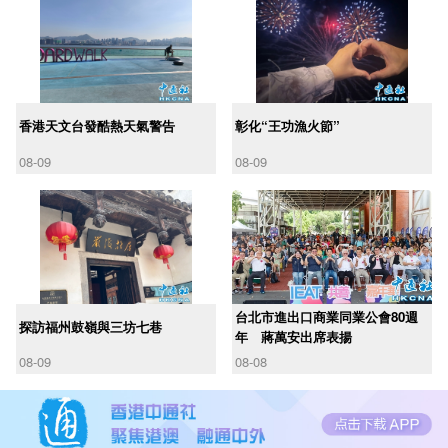
香港天文台發酷熱天氣警告
彰化“王功漁火節”
08-09
08-09
台北市進出口商業同業公會80週
探訪福州鼓嶺與三坊七巷
年 蔣萬安出席表揚
08-09
08-08