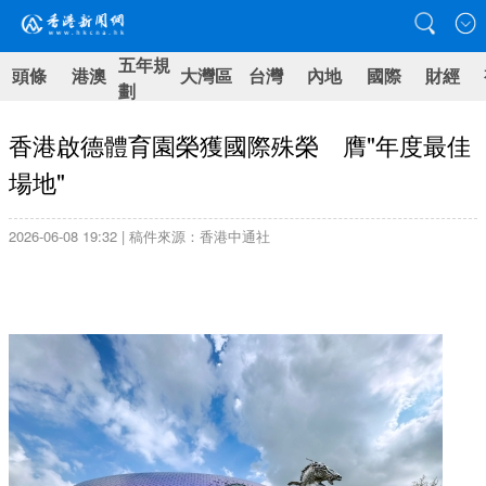
五年規
頭條
港澳
大灣區
台灣
內地
國際
財經
劃
香港啟德體育園榮獲國際殊榮 膺"年度最佳
場地"
2026-06-08 19:32 | 稿件來源：香港中通社