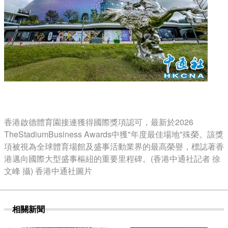
香港啟德體育園接連獲得國際獎項認可，最新於2026
TheStadiumBusiness Awards中獲"年度最佳場地"殊榮。該獎
項被視為全球體育場館及盛事活動業界的最高榮譽，標誌著香
港邁向國際大型盛事樞紐的重要里程碑。(香港中通社記者 徐
文峰 攝) 香港中通社圖片
相關新聞