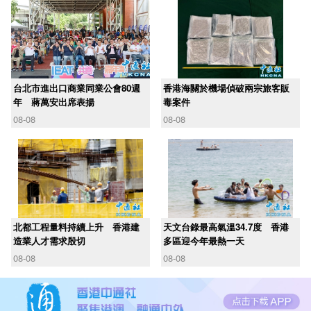
台北市進出口商業同業公會80週
香港海關於機場偵破兩宗旅客販
年 蔣萬安出席表揚
毒案件
08-08
08-08
北都工程量料持續上升 香港建
天文台錄最高氣溫34.7度 香港
造業人才需求殷切
多區迎今年最熱一天
08-08
08-08