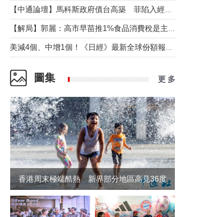
【中通論壇】馬科斯政府債台高築 菲陷入經濟困境與南海對抗惡循環？
【解局】郭麗：高市早苗推1%食品消費稅是主動作為還是被迫“飲鴆止渴”
美減4個、中增1個！《日經》最新全球份額報告透露了什麼？
圖集
更 多
香港周末極端酷熱 新界部分地區高見36度