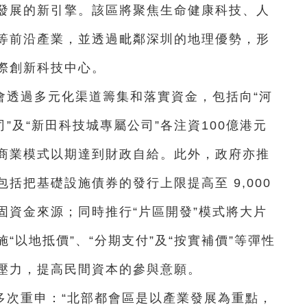
發展的新引擎。該區將聚焦生命健康科技、人
等前沿產業，並透過毗鄰深圳的地理優勢，形
際創新科技中心。
會透過多元化渠道籌集和落實資金，包括向“河
”及“新田科技城專屬公司”各注資100億港元
商業模式以期達到財政自給。此外，政府亦推
括把基礎設施債券的發行上限提高至 9,000
固資金來源；同時推行“片區開發”模式將大片
“以地抵價”、“分期支付”及“按實補價”等彈性
壓力，提高民間資本的參與意願。
多次重申：“北部都會區是以產業發展為重點，