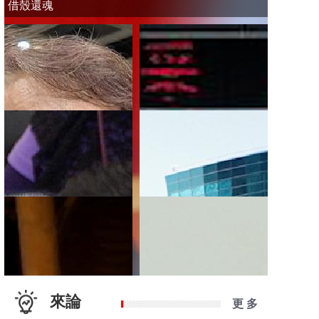
借殼還魂
來論
更 多