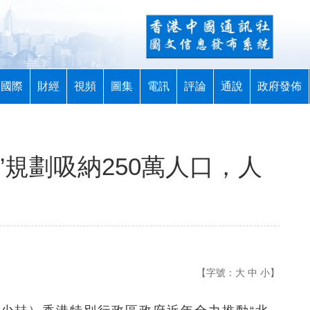
國際
財經
視頻
圖集
電訊
評論
通說
政府發佈
都”規劃吸納250萬人口，人
【字號：
大
中
小
】