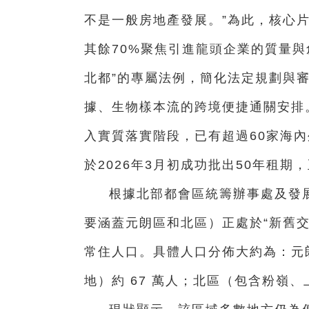
不是一般房地產發展。”為此，核心片
其餘70%聚焦引進龍頭企業的質量
北都”的專屬法例，簡化法定規劃與
據、生物樣本流的跨境便捷通關安排
入實質落實階段，已有超過60家海
於2026年3月初成功批出50年租
根據北部都會區統籌辦事處及發
要涵蓋元朗區和北區）正處於“新舊交替
常住人口。具體人口分佈大約為：元
地）約 67 萬人；北區（包含粉嶺、