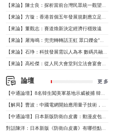
【來論】陳士良：探析當前台灣民眾統一觀望心態的深層成因
【來論】方璇：香港首個五年發展規劃應立足民生務實前行
【來論】董觀志：賽道煥新決定經濟行穩致遠
【來論】屠海鳴：兜兜轉轉話王虹 眾口鑠金“一邊倒”
【來論】石琤：科技發展需以人為本 數碼共融不應讓長者放棄傳統生活方式
【來論】高松傑：從人民大會堂到立法會宴會廳——香港管治新範式的完整拼圖
論壇
更 多
【中通論壇】8名韓生闖美軍基地示威被捕 韓國年輕人反美情緒從何而來？
【解局】曹波：中國電網開始應用量子技術，以後會不再停電嗎？
【中通論壇】日本新版防衛白皮書：動漫皮包藏不住軍國野心
對話陳洋：日本新版《防衛白皮書》有哪些點值得警惕？