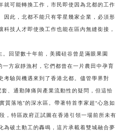
年就可能轉換工作，市民即使因為北都的工作
。因此，北都不能只有零星幾家企業，必須形
讓科技人才即使換工作也能在區內無縫銜接，
生。回望數十年前，美國硅谷曾是滿眼果園
岸的一方寂靜漁村，它們都曾在一片農田中孕育
史考驗與機遇來到了香港北都。儘管學界對
活配套、通勤陣痛與產業流動性的疑問，但這恰
“實質落地”的深水區。帶著特首李家超“心急如
身段，特區政府正試圖在香港引領一場前所未有
化為破土動工的轟鳴，這片承載着雙城融合夢