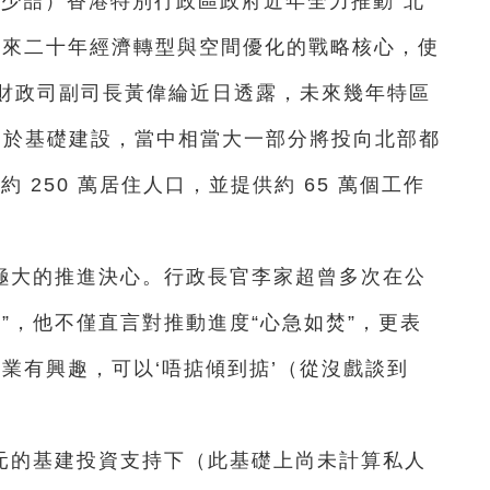
王少喆）香港特別行政區政府近年全力推動“北
未來二十年經濟轉型與空間優化的戰略核心，使
財政司副司長黃偉綸近日透露，未來幾年特區
港元用於基礎建設，當中相當大一部分將投向北部都
 250 萬居住人口，並提供約 65 萬個工作
極大的推進決心。行政長官李家超曾多次在公
”，他不僅直言對推動進度“心急如焚”，更表
業有興趣，可以‘唔掂傾到掂’（從沒戲談到
元的基建投資支持下（此基礎上尚未計算私人