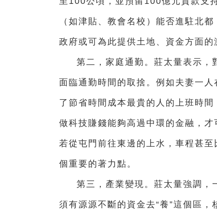
至100公頃，並預留100億元貸款
（如津貼、教會名校）能否進駐北都
政府或可為此提供土地、資金方面的
第二，家庭通勤。莊太量表示，
面臨通勤時間的取捨。例如夫妻一人
了節省時間成本最貴的人的上班時間
做科技賺錢能夠高過中環的金融，才
若從屯門前往東邊的上水，車程甚至
個重要的著力點。
第三，產業變現。莊太量強調，
須有源源不斷的資金去“養”這個區，