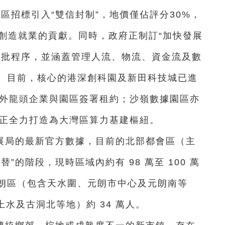
區招標引入“雙信封制”，地價僅佔評分30%，
與創造就業的貢獻。同時，政府正制訂“加快發展
審批程序，並涵蓋管理人流、物流、資金流及數
。目前，核心的港深創科園及新田科技城已進
內外龍頭企業與園區簽署租約；沙嶺數據園區亦
期，正全力打造為大灣區算力基建樞紐。
展局的最新官方數據，目前的北部都會區（主
”的階段，現時區域內約有 98 萬至 100 萬
朗區（包含天水圍、元朗市中心及元朗南等
上水及古洞北等地）約 34 萬人。