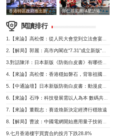
香港特區政府推出新一批銀色債券 每手1萬元保底息4.25厘
拜仁慕尼黑球星訪港 與球迷近距離互動
閱讀排行
1.【來論】高松傑：從人民大會堂到立法會宴會廳——香港管治新範式的完整拼圖
2.【解局】郭麗：高市內閣在“7.31”成立新版“特高課”意欲何為？
3.對話陳洋：日本新版《防衛白皮書》有哪些點值得警惕？
4.【來論】高松傑：香港穩如磐石，背靠祖國才是真正的“終極護城河”
5.【中通論壇】日本新版防衛白皮書：動漫皮包藏不住軍國野心
6.【來論】石琤：科技發展需以人為本 數碼共融不應讓長者放棄傳統生活方式
7.【來論】董觀志：賽道煥新決定經濟行穩致遠
8.【解局】曹波：中國電網開始應用量子技術，以後會不再停電嗎？
9.七月香港樓宇買賣合約按月下跌28.8%