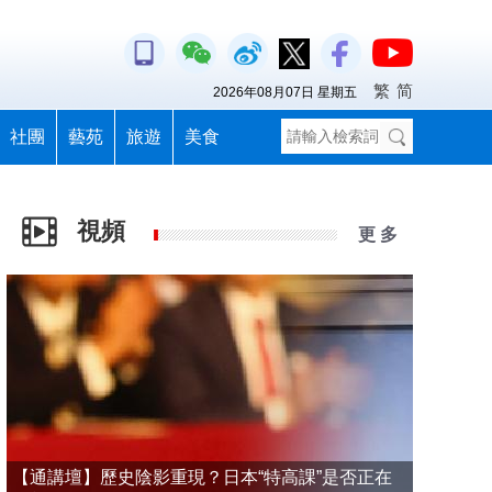
繁
简
2026年08月07日 星期五
社團
藝苑
旅遊
美食
視頻
更 多
【通講壇】歷史陰影重現？日本“特高課”是否正在