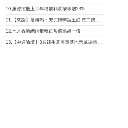
10.滙豐控股上半年稅前利潤按年增23%
11.【來論】屠海鳴：兜兜轉轉話王虹 眾口鑠金“一邊倒”
12.七月香港總雨量較正常值高超一倍
13.【中通論壇】8名韓生闖美軍基地示威被捕 韓國年輕人反美情緒從何而來？