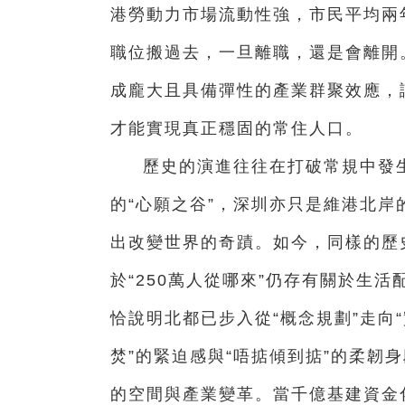
港勞動力市場流動性強，市民平均兩
職位搬過去，一旦離職，還是會離開
成龐大且具備彈性的產業群聚效應，
才能實現真正穩固的常住人口。
歷史的演進往往在打破常規中發
的“心願之谷”，深圳亦只是維港北
出改變世界的奇蹟。如今，同樣的歷
於“250萬人從哪來”仍存有關於生
恰說明北都已步入從“概念規劃”走向
焚”的緊迫感與“唔掂傾到掂”的柔韌
的空間與產業變革。當千億基建資金