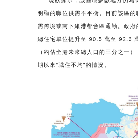
現狀顯示，該區域多數地方仍為
明顯的職位供需不平衡。目前該區的職
需跨境或南下維港都會區通勤。政府
總住宅單位提升至 90.5 萬至 92.
（約佔全港未來總人口的三分之一），
期以來“職住不均”的情況。