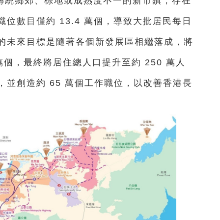
傳統鄉郊、棕地或成熟度不一的新市鎮，存在
位數目僅約 13.4 萬個，導致大批居民每日
的未來目標是隨著各個新發展區相繼落成，將
6 萬個，最終將居住總人口提升至約 250 萬人
並創造約 65 萬個工作職位，以改善香港長