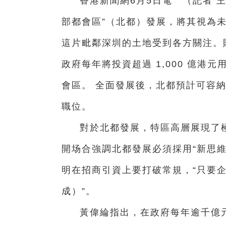
香港新聞網6月5日電 （記者 
部都會區”（北都）發展，將其視為
這片毗鄰深圳的土地受到各方關注。
政府每年將投資超過 1,000 億
會區。 全面發展後，北都預計可容納約
職位。
對於北都發展，特區高層展現了
開场合強調北都發展必須採用“新思維
明在招商引資上要打破常規，“只要企
成）”。
黃偉綸指出，在政府每年逾千億