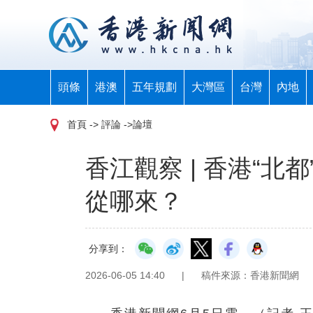
頭條
港澳
五年規劃
大灣區
台灣
內地
首頁
-> 評論 ->論壇
香江觀察 | 香港“北
從哪來？
分享到：
2026-06-05 14:40
|
稿件來源：香港新聞網