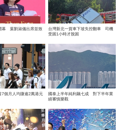
開幕 葉劉淑儀出席並致
台灣新北一貨車下坡失控翻車 司機
受困1小時才脫困
首7個月人均賺逾2萬港元
國泰上半年純利飆七成 對下半年業
績審慎樂觀