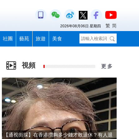
繁
简
2026年08月06日 星期四
社團
藝苑
旅遊
美食
視頻
更 多
【通視街採】在香港攢夠多少錢才敢退休？有人退