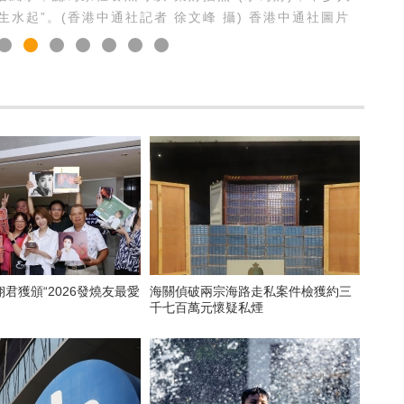
生水起”。(香港中通社記者 徐文峰 攝) 香港中通社圖片
君獲頒“2026發燒友最愛
海關偵破兩宗海路走私案件檢獲約三
千七百萬元懷疑私煙