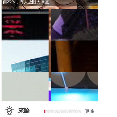
而不休，有人放眼大灣區
來論
更 多