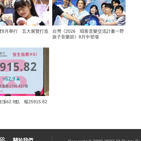
覽8月舉行 五大展覽打造
台灣《2026 唱客音樂交流計畫一野
孩子音樂節》8月中登場
62.9點 報25915.82
關於我們