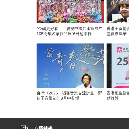
“今朝更好看——慶祝中國共產黨成立
香港美食博
105周年名家作品展”6日起舉行
盛夏嘉年華
台灣《2026 唱客音樂交流計畫一野
香港恒生指數漲
孩子音樂節》8月中登場
點收盤
友情鏈接