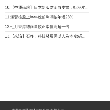
10.【中通論壇】日本新版防衛白皮書：動漫皮包藏不住軍國野心
11.滙豐控股上半年稅前利潤按年增23%
12.七月香港總雨量較正常值高超一倍
13.【來論】石琤：科技發展需以人為本 數碼共融不應讓長者放棄傳統生活方式