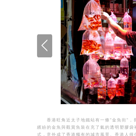
香港旺角近太子地鐵站有一條"金魚街"，長
繽紛的金魚與觀賞魚裝在充了氣的透明塑膠袋
式，意外成了香港獨有的城市風景。香港人很信