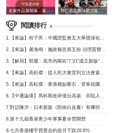
名家作品展開幕 葉劉淑儀出席並致辭
拜仁慕尼黑球星訪港 與球迷近距離互動
閱讀排行
1.【來論】程子芮：中國證監會五大舉措深化內地香港資本市場合作
2.【來論】屠海鳴：施政報告第五份 治理質變脈絡清
3.【解局】郭麗：高市內閣在“7.31”成立新版“特高課”意欲何為？
4.【來論】高松傑：從人民大會堂到立法會宴會廳——香港管治新範式的完整拼圖
5.【來論】高松傑：香港穩如磐石，背靠祖國才是真正的“終極護城河”
6.【中通論壇】馬科斯政府債台高築 菲陷入經濟困境與南海對抗惡循環？
7.對話陳洋：日本新版《防衛白皮書》有哪些點值得警惕？
8.第十九屆香港青少年軍事夏令營開營
9.七月香港樓宇買賣合約按月下跌28.8%