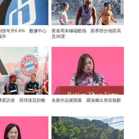
按年升6.6% 數據中心
香港周末極端酷熱 新界部分地區高
飆升
見36度
球星訪港 與球迷近距離
名家作品展開幕 羅淑佩出席並致辭