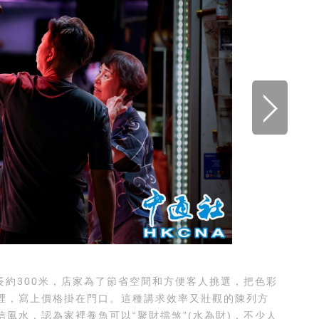
約300米，店家為了節省空間和方便客人挑選，把色彩
裡，寫上價格掛在門口。這種講求效率又壯觀的陳列方
風水，認為家裡養魚可以“聚財擋煞”(水為財)，不少人