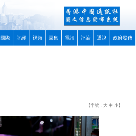
國際
財經
視頻
圖集
電訊
評論
通說
政府發佈
【字號：
大
中
小
】