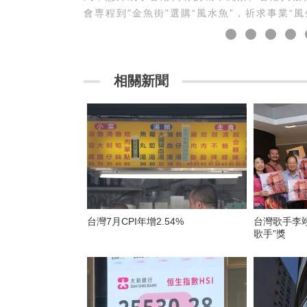
會専程到"金魚街"選購“風水魚”，祈求事業“風
相關新聞
台灣7月CPI年增2.54%
台灣歌手李翊
歌手”獎