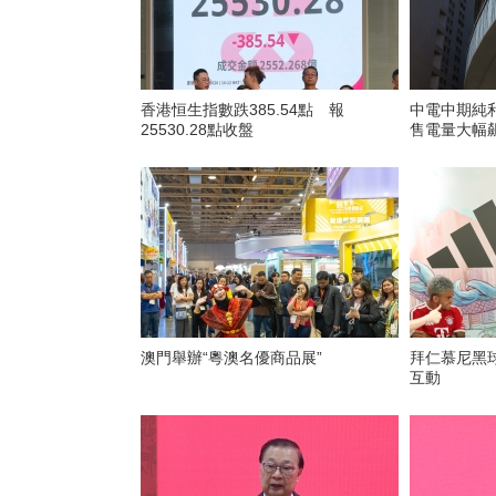
香港恒生指數跌385.54點 報
中電中期純利
25530.28點收盤
售電量大幅
澳門舉辦“粵澳名優商品展”
拜仁慕尼黑
互動