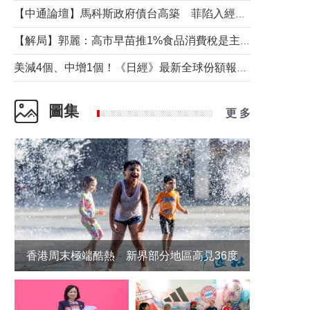
【中通論壇】馬科斯政府債台高築 菲陷入經濟困境與南海對抗惡循環？
【解局】郭麗：高市早苗推1%食品消費稅是主動作為還是被迫“飲鴆止渴”
美減4個、中增1個！《日經》最新全球份額報告透露了什麼？
圖集
更 多
香港周末極端酷熱 新界部分地區高見36度