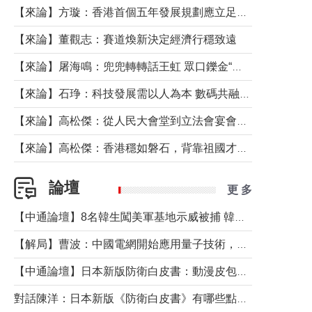
【來論】方璇：香港首個五年發展規劃應立足民生務實前行
【來論】董觀志：賽道煥新決定經濟行穩致遠
【來論】屠海鳴：兜兜轉轉話王虹 眾口鑠金“一邊倒”
【來論】石琤：科技發展需以人為本 數碼共融不應讓長者放棄傳統生活方式
【來論】高松傑：從人民大會堂到立法會宴會廳——香港管治新範式的完整拼圖
【來論】高松傑：香港穩如磐石，背靠祖國才是真正的“終極護城河”
論壇
更 多
【中通論壇】8名韓生闖美軍基地示威被捕 韓國年輕人反美情緒從何而來？
【解局】曹波：中國電網開始應用量子技術，以後會不再停電嗎？
【中通論壇】日本新版防衛白皮書：動漫皮包藏不住軍國野心
對話陳洋：日本新版《防衛白皮書》有哪些點值得警惕？