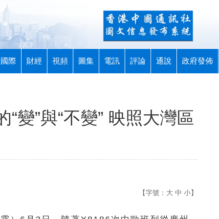
國際
財經
視頻
圖集
電訊
評論
通說
政府發佈
“變”與“不變” 映照大灣區
【字號：
大
中
小
】