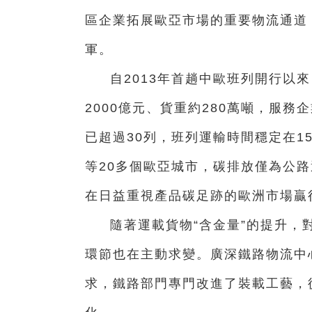
區企業拓展歐亞市場的重要物流通道
軍。
自2013年首趟中歐班列開行以
2000億元、貨重約280萬噸，服務
已超過30列，班列運輸時間穩定在1
等20多個歐亞城市，碳排放僅為公
在日益重視產品碳足跡的歐洲市場贏
隨著運載貨物“含金量”的提升，
環節也在主動求變。廣深鐵路物流中
求，鐵路部門專門改進了裝載工藝，