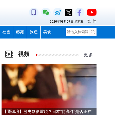
繁
简
2026年08月07日 星期五
社團
藝苑
旅遊
美食
視頻
更 多
【通講壇】歷史陰影重現？日本“特高課”是否正在