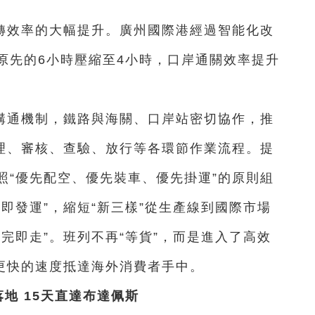
轉效率的大幅提升。廣州國際港經過智能化改
原先的6小時壓縮至4小時，口岸通關效率提升
溝通機制，鐵路與海關、口岸站密切協作，推
受理、審核、查驗、放行等各環節作業流程。提
照“優先配空、優先裝車、優先掛運”的原則組
即發運”，縮短“新三樣”從生產線到國際市場
完即走”。班列不再“等貨”，而是進入了高效
以更快的速度抵達海外消費者手中。
落地 15天直達布達佩斯