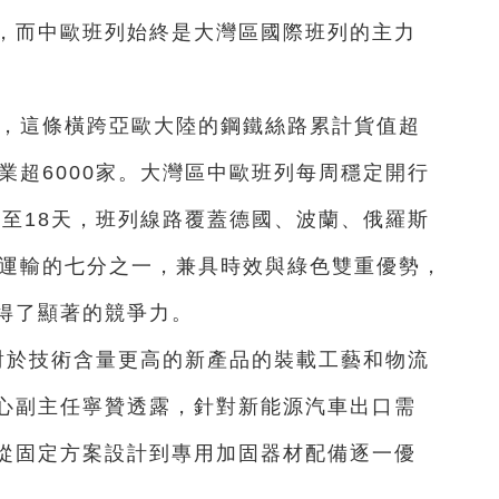
，而中歐班列始終是大灣區國際班列的主力
來，這條橫跨亞歐大陸的鋼鐵絲路累計貨值超
企業超6000家。大灣區中歐班列每周穩定開行
5至18天，班列線路覆蓋德國、波蘭、俄羅斯
路運輸的七分之一，兼具時效與綠色雙重優勢，
得了顯著的競爭力。
對於技術含量更高的新產品的裝載工藝和物流
心副主任寧贊透露，針對新能源汽車出口需
從固定方案設計到專用加固器材配備逐一優