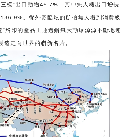
三樣”出口勁增46.7%，其中無人機出口增長
達136.9%。從外形酷炫的航拍無人機到消費級
造”烙印的產品正通過鋼鐵大動脈源源不斷地運
製造走向世界的嶄新名片。