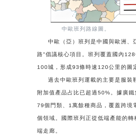
中歐班列路線圖。
中歐（亞）班列是中國與歐洲、
路”倡議核心項目。班列覆蓋國內128
100城，形成93條時速120公里的
過去中歐班列運載的主要是服裝
附加值產品占比已超過50%。據廣
79個門類、1萬餘種商品，覆蓋跨
個領域。國際班列正從低端產能的轉
端走廊。