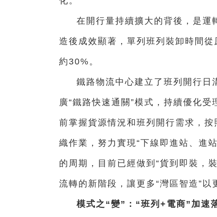
化。
在開行量持續擴大的背後，是運
造後成效顯著，單列班列裝卸時間從
約30%。
鐵路物流中心建立了班列開行日
廣“鐵路快速通關”模式，持續優化
前掌握貨源情況和班列開行需求，按
織作業，努力實現“下線即進站、進站
的周期，目前已經做到“貨到即裝，裝
流轉的新階段，讓更多“灣區智造”
模式之“變”：“班列+電商”加速