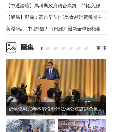
【中通論壇】馬科斯政府債台高築 菲陷入經濟困境與南海對抗惡循環？
【解局】郭麗：高市早苗推1%食品消費稅是主動作為還是被迫“飲鴆止渴”
美減4個、中增1個！《日經》最新全球份額報告透露了什麼？
圖集
更 多
鄧炳強就完善本港性罪行法例公眾諮詢會見傳媒