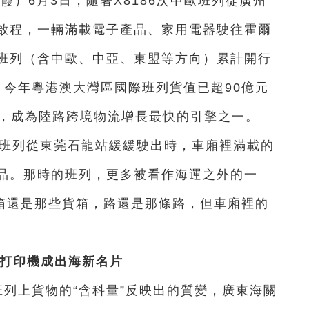
霞）6月3日，隨著X8186次中歐班列從廣州
啟程，一輛滿載電子產品、家用電器駛往霍爾
班列（含中歐、中亞、東盟等方向）累計開行
，今年粵港澳大灣區國際班列貨值已超90億元
%，成為陸路跨境物流增長最快的引擎之一。
歐班列從東莞石龍站緩緩駛出時，車廂裡滿載的
品。那時的班列，更多被看作海運之外的一
貨箱還是那些貨箱，路還是那條路，但車廂裡的
D打印機成出海新名片
班列上貨物的“含科量”反映出的質變，廣東海關