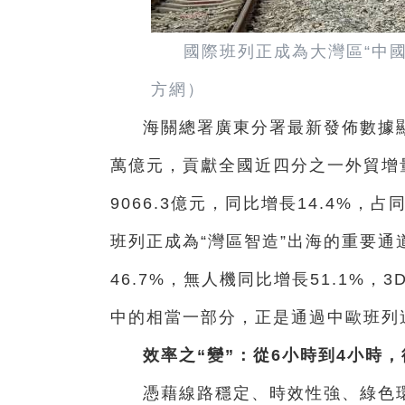
國際班列正成為大灣區“中
方網）
海關總署廣東分署最新發佈數據顯
萬億元，貢獻全國近四分之一外貿增
9066.3億元，同比增長14.4%，
班列正成為“灣區智造”出海的重要通
46.7%，無人機同比增長51.1%，
中的相當一部分，正是通過中歐班列
效率之“變”：從6小時到4小時，
憑藉線路穩定、時效性強、綠色