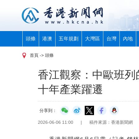
頭條
港澳
五年規劃
大灣區
台灣
內地
首頁
-> 頭條
香江觀察：中歐班列的
十年產業躍遷
分享到：
2026-06-06 11:00
|
稿件來源：香港新聞網