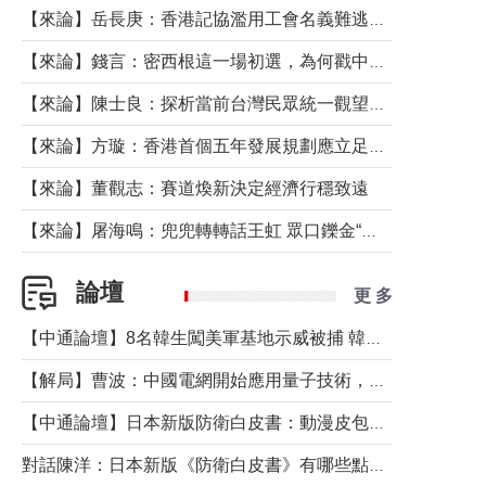
【來論】岳長庚：香港記協濫用工會名義難逃法律制裁
【來論】錢言：密西根這一場初選，為何戳中了兩黨最痛的神經？
【來論】陳士良：探析當前台灣民眾統一觀望心態的深層成因
【來論】方璇：香港首個五年發展規劃應立足民生務實前行
【來論】董觀志：賽道煥新決定經濟行穩致遠
【來論】屠海鳴：兜兜轉轉話王虹 眾口鑠金“一邊倒”
論壇
更 多
【中通論壇】8名韓生闖美軍基地示威被捕 韓國年輕人反美情緒從何而來？
【解局】曹波：中國電網開始應用量子技術，以後會不再停電嗎？
【中通論壇】日本新版防衛白皮書：動漫皮包藏不住軍國野心
對話陳洋：日本新版《防衛白皮書》有哪些點值得警惕？