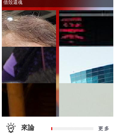
借殼還魂
來論
更 多