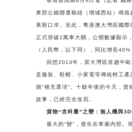
香港新聞網6月6日電（記者 錢林
東部公鐵聯運樞紐（增城西站）鳴笛
果斯口岸。至此，粵港澳大灣區國際
正式突破2萬車大關，公開數據顯示
（人民幣，以下同），同比增長40
回想2013年，當大灣區首趟中
是服裝、鞋帽、小家電等傳統輕工產
個“補充選項”。十餘年後的今天，
故事，已經完全改寫。
貨物“含科量”之變：無人機與3
最大的“變”，發生在車廂內部。