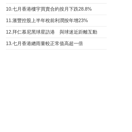
10.七月香港樓宇買賣合約按月下跌28.8%
11.滙豐控股上半年稅前利潤按年增23%
12.拜仁慕尼黑球星訪港 與球迷近距離互動
13.七月香港總雨量較正常值高超一倍