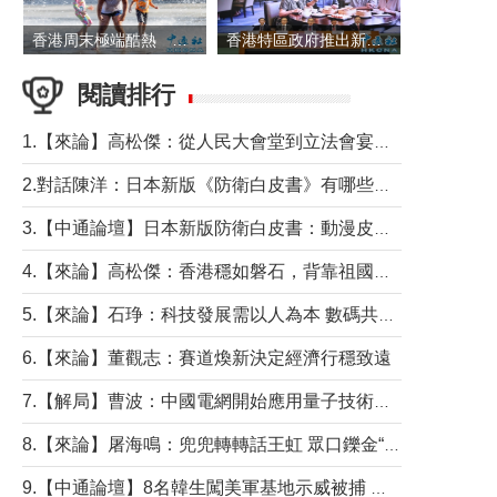
香港周末極端酷熱 新界部分地區高見36度
香港特區政府推出新一批銀色債券 每手1萬元保底息4.25厘
閱讀排行
1.【來論】高松傑：從人民大會堂到立法會宴會廳——香港管治新範式的完整拼圖
2.對話陳洋：日本新版《防衛白皮書》有哪些點值得警惕？
3.【中通論壇】日本新版防衛白皮書：動漫皮包藏不住軍國野心
4.【來論】高松傑：香港穩如磐石，背靠祖國才是真正的“終極護城河”
5.【來論】石琤：科技發展需以人為本 數碼共融不應讓長者放棄傳統生活方式
6.【來論】董觀志：賽道煥新決定經濟行穩致遠
7.【解局】曹波：中國電網開始應用量子技術，以後會不再停電嗎？
8.【來論】屠海鳴：兜兜轉轉話王虹 眾口鑠金“一邊倒”
9.【中通論壇】8名韓生闖美軍基地示威被捕 韓國年輕人反美情緒從何而來？