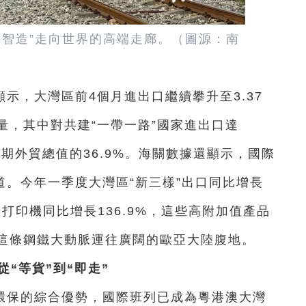
國智造”走向世界的高端走廊。（圖源：南
示，大灣區前4個月進出口繼續攀升至3.37
量，其中對共建“一帶一路”國家進出口達
占同期外貿總值的36.9%。海關數據還顯示，國際
道。今年一季度大灣區“新三樣”出口同比增長
3D打印機同比增長136.9%，這些高附加值產品
這條鋼鐵大動脈運往廣闊的歐亞大陸腹地。
從“等貨”到“即走”
環保的綜合優勢，國際班列已成為粵港澳大灣