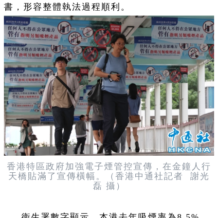
書，形容整體執法過程順利。
香港特區政府加強電子煙管控宣傳，在金鐘人行
天橋貼滿了宣傳橫幅。（香港中通社記者 謝光
磊 攝）
衞生署數字顯示，本港去年吸煙率為8.5%，