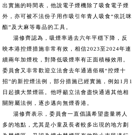
出實施的時間表，他說電子煙機除了吸食電子煙
外，亦可被不法份子用作吸引年青人吸食“依託咪
酯”及大麻等毒品的工具。
湯修齊認為，吸煙率過去六年平穩下降，反
映本港控煙措施非常有效，相信2023至2024年連
續兩年加煙稅，對降低吸煙率有正面積極效用。
委員會又非常歡迎立法會去年通過俗稱“控煙十
招”的新控煙法例，部分措施已經實施，例如1月1
日起擴大禁煙區。他呼籲立法會盡快通過其他相
關附屬法例，逐步邁向無煙香港。
湯修齊表示，委員會一直倡議希望盡量將人
多的地點，尤其是小童及長者較多出現的地方劃