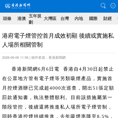
五年規
頭條
港澳
大灣區
台灣
內地
國際
財經
劃
港府電子煙管控首月成效初顯 後續或實施私
人場所相關管制
2026-06-06 11:56 | 稿件來源：香港新聞網
香港新聞網6月6日電 香港自4月30日起禁止
在公眾地方管有電子煙等另類吸煙產品，實施首
月控煙酒辦已完成超4000次巡查，開出51張定額
罰款通知書，執法整體順利。目前該措施屬第一
階段管控，後續還將推進私人場所電子煙管制，
同時香港控煙持續推進，去年吸煙率降至8.5%，