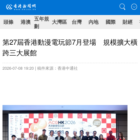
五年規
頭條
港澳
大灣區
台灣
內地
國際
財經
劃
第27屆香港動漫電玩節7月登場 規模擴大橫
跨三大展館
2026-07-08 19:20 | 稿件來源：香港中通社