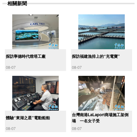
相關新聞
探訪寧德時代燈塔工廠
探訪福建漁排上的“充電寶”
08-07
08-07
台灣南港LaLaport商場施工架倒
體驗“東湖之星”電動船舶
塌 一名女子受
08-07
08-07