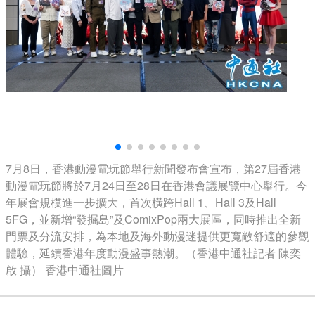
7月8日，香港動漫電玩節舉行新聞發布會宣布，第27屆香港
動漫電玩節將於7月24日至28日在香港會議展覽中心舉行。今
年展會規模進一步擴大，首次橫跨Hall 1、Hall 3及Hall
5FG，並新增“發掘島”及ComixPop兩大展區，同時推出全新
門票及分流安排，為本地及海外動漫迷提供更寬敞舒適的參觀
體驗，延續香港年度動漫盛事熱潮。（香港中通社記者 陳奕
啟 攝） 香港中通社圖片