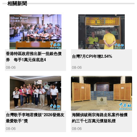
相關新聞
香港特區政府推出新一批銀色債
台灣7月CPI年增2.54%
券 每手1萬元保底息4
08-06
08-06
台灣歌手李翊君獲頒“2026發燒友
海關偵破兩宗海路走私案件檢獲
最愛歌手”獎
約三千七百萬元懷疑私煙
08-06
08-06