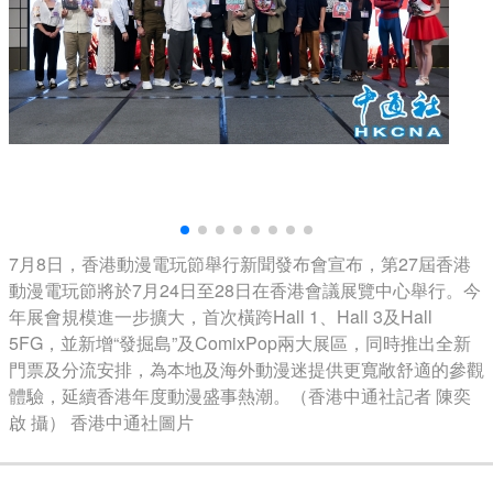
7月8日，香港動漫電玩節舉行新聞發布會宣布，第27屆香港
動漫電玩節將於7月24日至28日在香港會議展覽中心舉行。今
年展會規模進一步擴大，首次橫跨Hall 1、Hall 3及Hall
5FG，並新增“發掘島”及ComixPop兩大展區，同時推出全新
門票及分流安排，為本地及海外動漫迷提供更寬敞舒適的參觀
體驗，延續香港年度動漫盛事熱潮。（香港中通社記者 陳奕
啟 攝） 香港中通社圖片