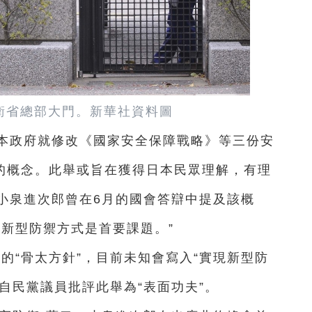
衛省總部大門。新華社資料圖
日本政府就修改《國家安全保障戰略》等三份安
”的概念。此舉或旨在獲得日本民眾理解，有理
小泉進次郎曾在6月的國會答辯中提及該概
的新型防禦方式是首要課題。”
的“骨太方針”，目前未知會寫入“實現新型防
有自民黨議員批評此舉為“表面功夫”。