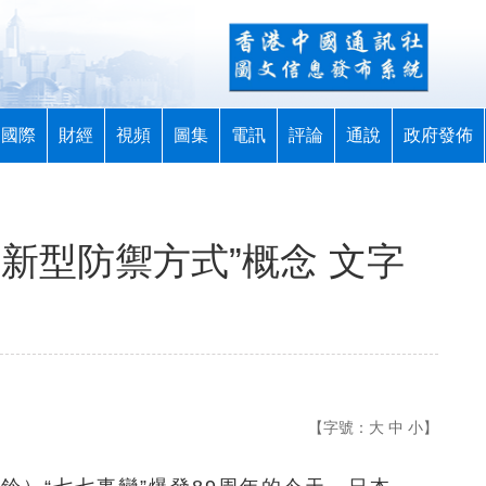
國際
財經
視頻
圖集
電訊
評論
通說
政府發佈
新型防禦方式”概念 文字
【字號：
大
中
小
】