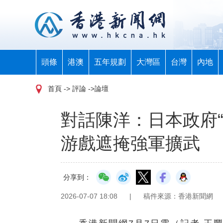
頭條
港澳
五年規劃
大灣區
台灣
內地
首頁
-> 評論 ->論壇
對話陳洋：日本政府“
游戲遮掩強軍擴武
分享到：
2026-07-07 18:08
|
稿件來源：香港新聞網