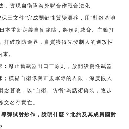
法，實現自衛隊海外聯合作戰合法化。
“安保三文件”完成關鍵性質變漂移，用“對敵基地
。日本重新定義自衛範疇，將預判威脅、主動打
，打破攻防邊界，實質獲得先發制人的進攻性
約束。
綁：廢止舊武器出口三原則，放開殺傷性武器
全球；模糊自衛隊與正規軍隊的界限，深度嵌入
概念篡改，以“自衛、防衛”為話術偽裝，逐步
條文名存實亡。
國導彈試射炒作，說明什麼？北約及其成員國對
？