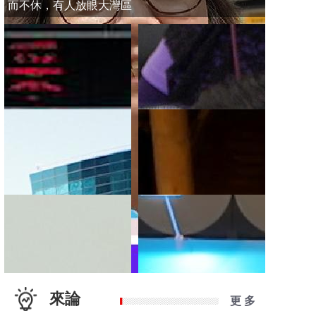
而不休，有人放眼大灣區
來論
更 多