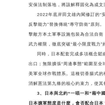
安保法制落地，將該解釋固化為成文
2022年底岸田文雄內閣修訂的
反擊能力”替換傳統“專守防衛”原則
擊敵方本土軍事設施包裝為合法自衛
武力權限，徹底突破“最小限度戰力”
同時，日本配套完成多項概念鬆
出口；無限擴張“周邊事態”範圍至
美軍全球作戰體系。這種切香腸式的
消解憲法第九條的核心約束力，使其
3、日本與北約“一唱一和”藉中
日本擴軍態度是什麼，會否配合日本