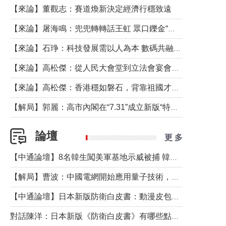
【來論】董觀志：賽道煥新決定經濟行穩致遠
【來論】屠海鳴：兜兜轉轉話王虹 眾口鑠金“一邊倒”
【來論】石琤：科技發展需以人為本 數碼共融不應讓長者放棄傳統生活方式
【來論】高松傑：從人民大會堂到立法會宴會廳——香港管治新範式的完整拼圖
【來論】高松傑：香港穩如磐石，背靠祖國才是真正的“終極護城河”
【解局】郭麗：高市內閣在“7.31”成立新版“特高課”意欲何為？
論壇
更 多
【中通論壇】8名韓生闖美軍基地示威被捕 韓國年輕人反美情緒從何而來？
【解局】曹波：中國電網開始應用量子技術，以後會不再停電嗎？
【中通論壇】日本新版防衛白皮書：動漫皮包藏不住軍國野心
對話陳洋：日本新版《防衛白皮書》有哪些點值得警惕？