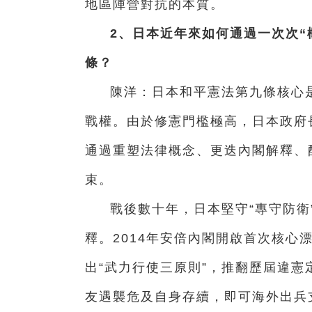
地區陣營對抗的本質。
2、日本近年來如何通過一次次“
條？
陳洋：
日本和平憲法第九條核心
戰權。由於修憲門檻極高，日本政府
通過重塑法律概念、更迭內閣解釋、
束。
戰後數十年，日本堅守“專守防衛”
釋。2014年安倍內閣開啟首次核心
出“武力行使三原則”，推翻歷屆違
友遇襲危及自身存續，即可海外出兵支