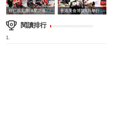
拜仁慕尼黑球星訪港 與球迷近距離互動
香港美食博覽8月舉行 五大展覽打造盛夏嘉年華
閱讀排行
1.