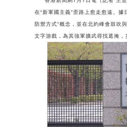
香港新聞網7月7日電（記者 王豐
在“新軍國主義”歪路上愈走愈遠。據
防禦方式”概念，並在北約峰會鼓吹與
文字游戲，為其強軍擴武尋找遮掩，