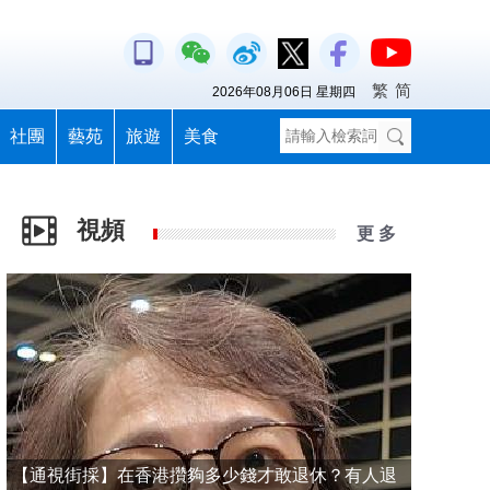
繁
简
2026年08月06日 星期四
社團
藝苑
旅遊
美食
視頻
更 多
【通視街採】在香港攢夠多少錢才敢退休？有人退