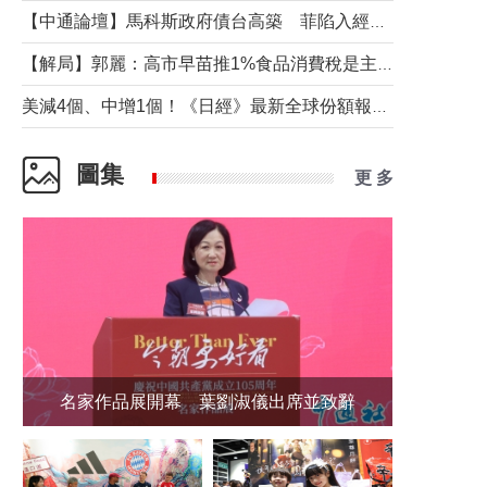
【中通論壇】馬科斯政府債台高築 菲陷入經濟困境與南海對抗惡循環？
【解局】郭麗：高市早苗推1%食品消費稅是主動作為還是被迫“飲鴆止渴”
美減4個、中增1個！《日經》最新全球份額報告透露了什麼？
圖集
更 多
名家作品展開幕 葉劉淑儀出席並致辭