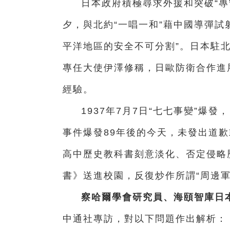
日本政府積極尋求外援和突破“專
夕，與北約“一唱一和”藉中國導彈試
平洋地區的安全不可分割”。日本駐北
專任大使伊澤修稱，日歐防衛合作進
經驗。
1937年7月7日“七七事變”爆
事件爆發89年後的今天，未發出道
高中歷史教科書刻意淡化、否定侵略
書》送進校園，反復炒作所謂“周邊
察哈爾學會研究員、海頤智庫日
中通社專訪，對以下問題作出解析：