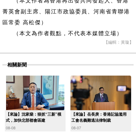
（本文作者為香港再出發共同發起人、香港
菁英會副主席、陽江市政協委員、河南省青聯港
區常委 高松傑）
（本文為作者觀點，不代表本媒體立場）
【編輯：黃璇】
相關新聞
【來論】沈家燊：狠抓“三新”模
【來論】岳長庚：香港記協濫用
式，加快北部都會區建
工會名義難逃法律制裁
08-08
08-07