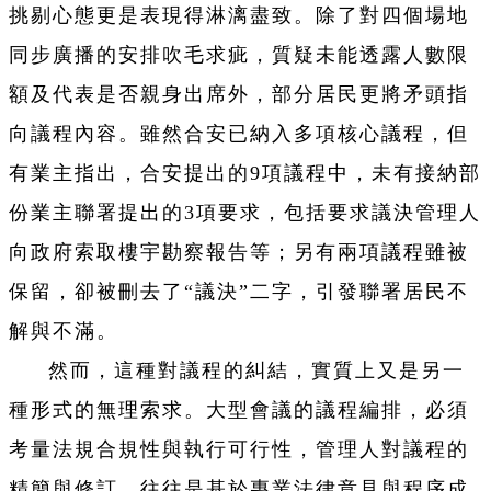
挑剔心態更是表現得淋漓盡致。除了對四個場地
同步廣播的安排吹毛求疵，質疑未能透露人數限
額及代表是否親身出席外，部分居民更將矛頭指
向議程內容。雖然合安已納入多項核心議程，但
有業主指出，合安提出的9項議程中，未有接納部
份業主聯署提出的3項要求，包括要求議決管理人
向政府索取樓宇勘察報告等；另有兩項議程雖被
保留，卻被刪去了“議決”二字，引發聯署居民不
解與不滿。
然而，這種對議程的糾結，實質上又是另一
種形式的無理索求。大型會議的議程編排，必須
考量法規合規性與執行可行性，管理人對議程的
精簡與修訂，往往是基於專業法律意見與程序成