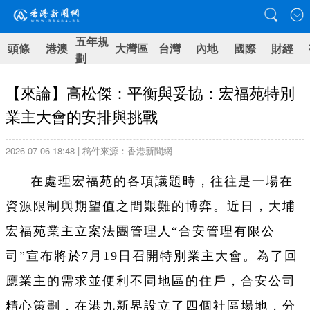
五年規
頭條
港澳
大灣區
台灣
內地
國際
財經
劃
【來論】高松傑：平衡與妥協：宏福苑特別
業主大會的安排與挑戰
2026-07-06 18:48 | 稿件來源：香港新聞網
在處理宏福苑的各項議題時，往往是一場在
資源限制與期望值之間艱難的博弈。近日，大埔
宏福苑業主立案法團管理人“合安管理有限公
司”宣布將於7月19日召開特別業主大會。為了回
應業主的需求並便利不同地區的住戶，合安公司
精心策劃，在港九新界設立了四個社區場地，分