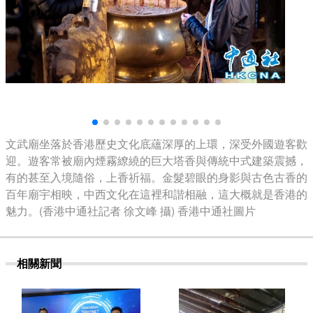
文武廟坐落於香港歷史文化底蘊深厚的上環，深受外國遊客歡
迎。遊客常被廟內煙霧繚繞的巨大塔香與傳統中式建築震撼，
有的甚至入境隨俗，上香祈福。金髮碧眼的身影與古色古香的
百年廟宇相映，中西文化在這裡和諧相融，這大概就是香港的
魅力。(香港中通社記者 徐文峰 攝) 香港中通社圖片
相關新聞