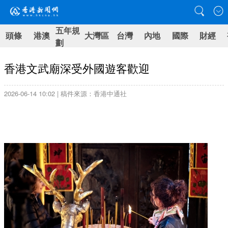
五年規
頭條
港澳
大灣區
台灣
內地
國際
財經
劃
香港文武廟深受外國遊客歡迎
2026-06-14 10:02 | 稿件來源：香港中通社