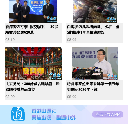
香港警方打擊“援交騙案” 80宗
白海豚強風吹垮雨遮、水塔 蘆
騙案涉款逾620萬
洲4機車1單車慘遭壓毀
08-10
08-09
北京見聞：300餘歲古建煥新 民
​特首李家超出席香港第一個五年
眾喝茶看戲品京韵
規劃及2026年《施
08-09
08-09