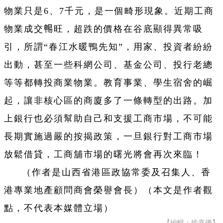
物業只是6、7千元，是一個畸形現象。近期工商
物業成交𣈱旺，超跌的價格在谷底顯得異常吸
引，所謂“春江水暖鴨先知”，用家、投資者紛紛
出動，甚至一些科網公司、基金公司、投行老總
等等都轉投商業物業。教育事業、學生宿舍的崛
起，讓非核心區的商廈多了一條轉型的出路。加
上銀行也必須幫助自己和支援工商市場，不可能
長期實施過嚴的按揭政策，一旦銀行對工商市場
放鬆借貸，工商舖市場的曙光將會再次來臨！
（作者是山西省港區政協常委及召集人、香
港專業地產顧問商會榮譽會長）（本文是作者觀
點，不代表本媒體立場）
【編輯：徐嘉儀】