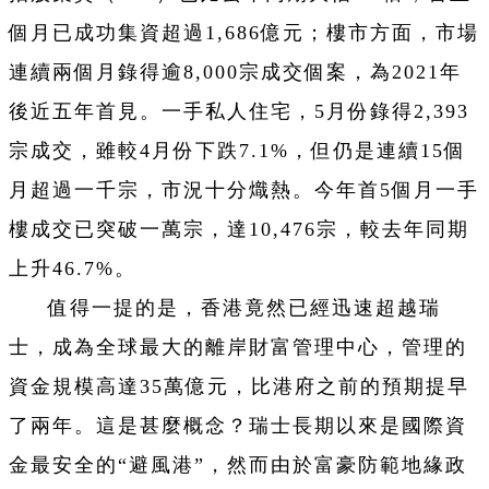
個月已成功集資超過1,686億元；樓市方面，市場
連續兩個月錄得逾8,000宗成交個案，為2021年
後近五年首見。一手私人住宅，5月份錄得2,393
宗成交，雖較4月份下跌7.1%，但仍是連續15個
月超過一千宗，市況十分熾熱。今年首5個月一手
樓成交已突破一萬宗，達10,476宗，較去年同期
上升46.7%。
值得一提的是，香港竟然已經迅速超越瑞
士，成為全球最大的離岸財富管理中心，管理的
資金規模高達35萬億元，比港府之前的預期提早
了兩年。這是甚麼概念？瑞士長期以來是國際資
金最安全的“避風港”，然而由於富豪防範地緣政