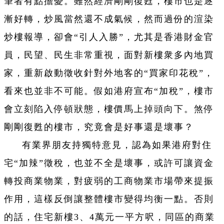
筆者有點擔憂。雖然經濟剛剛復甦，樓市也是逐
漸好轉，炒風當然還不成氣候，然而過份的渲染
炒樓報導，卻會“引人入勝”，尤其是香港財金官
員，民望、民生非常重視，面對新樓衆多內地買
家，重新啟動徵收針對外地客的“買家印花稅”，
看來也並非不可能。假如港府宣布“加稅”，樓市
會立刻陷入停頓狀態，樓價馬上掉頭向下。煞停
剛剛復甦的樓市，究竟會是好事還是壞事？
有業界朋友持獨特意見，認為如果港府對住
宅“加辣”徵稅，也並不全是壞事，或許可讓資金
轉投商業物業，對疲弱的工商物業市場帶來提振
作用，這樣反倒讓整體樓市變得均衡一點。否則
的話，住宅新樓3、4萬元一平方呎，同區的商業