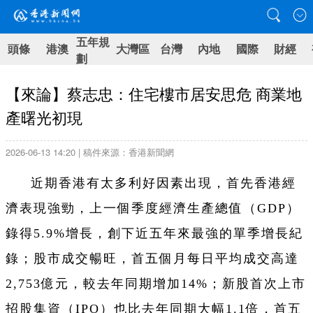
五年規
頭條
港澳
大灣區
台灣
內地
國際
財經
劃
【來論】蔡志忠：住宅樓市居安思危 商業地
產曙光初現
2026-06-13 14:20 | 稿件來源：香港新聞網
近期香港有太多利好因素出現，首先香港經
濟表現強勁，上一個季度經濟生產總值（GDP）
錄得5.9%增長，創下近五年來最強的單季增長紀
錄；股市成交暢旺，首五個月每日平均成交高達
2,753億元，較去年同期增加14%；新股首次上市
招股集資（IPO）也比去年同期大幅1.1倍，首五