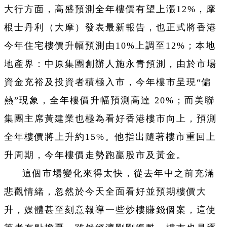
大行方面，高盛預測全年樓價有望上漲12%，摩
根士丹利（大摩）發表最新報告，也正式將香港
今年住宅樓價升幅預測由10%上調至12%；本地
地產界：中原集團創辦人施永青預測，由於市場
資金充裕及投資者積極入市，今年樓市呈現“偏
熱”現象，全年樓價升幅預測高達 20%；而美聯
集團主席黃建業也極為看好香港樓市向上，預測
全年樓價將上升約15%。他指出隨著樓市重回上
升周期，今年樓價走勢跑贏股市及黃金。
這個市場變化來得太快，從去年中之前充滿
悲觀情緒，忽然於今天全面看好並預期樓價大
升，媒體甚至刻意報導一些炒樓賺錢個案，這使