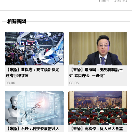
相關新聞
【來論】董觀志：賽道煥新決定
【來論】屠海鳴：兜兜轉轉話王
經濟行穩致遠
虹 眾口鑠金“一邊倒”
08-06
08-06
【來論】石琤：科技發展需以人
【來論】高松傑：從人民大會堂