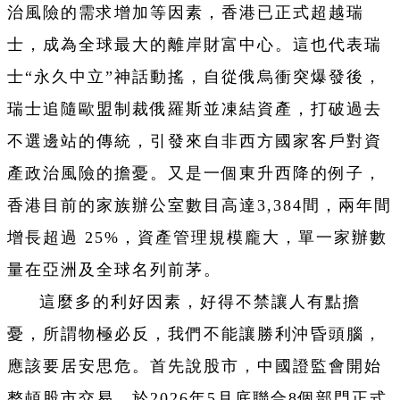
治風險的需求增加等因素，香港已正式超越瑞
士，成為全球最大的離岸財富中心。這也代表瑞
士“永久中立”神話動搖，自從俄烏衝突爆發後，
瑞士追隨歐盟制裁俄羅斯並凍結資產，打破過去
不選邊站的傳統，引發來自非西方國家客戶對資
產政治風險的擔憂。又是一個東升西降的例子，
香港目前的家族辦公室數目高達3,384間，兩年間
增長超過 25%，資產管理規模龐大，單一家辦數
量在亞洲及全球名列前茅。
這麼多的利好因素，好得不禁讓人有點擔
憂，所謂物極必反，我們不能讓勝利沖昏頭腦，
應該要居安思危。首先說股市，中國證監會開始
整頓股市交易，於2026年5月底聯合8個部門正式