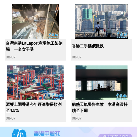
台灣南港LaLaport商場施工架倒
香港二手樓價微跌
塌 一名女子受
08-07
08-07
滙豐上調香港今年經濟增長預測
酷熱天氣警告生效 本港高溫持
至4.5%
續至下周
08-07
08-07