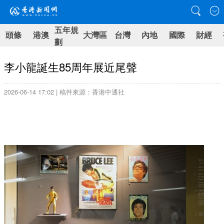
五年規
頭條
港澳
大灣區
台灣
內地
國際
財經
劃
李小龍誕生85周年展近尾聲
2026-06-14 17:02 | 稿件來源：香港中通社