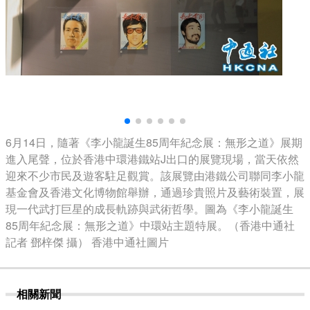
6月14日，隨著《李小龍誕生85周年紀念展：無形之道》展期
進入尾聲，位於香港中環港鐵站J出口的展覽現場，當天依然
迎來不少市民及遊客駐足觀賞。該展覽由港鐵公司聯同李小龍
基金會及香港文化博物館舉辦，通過珍貴照片及藝術裝置，展
現一代武打巨星的成長軌跡與武術哲學。圖為《李小龍誕生
85周年紀念展：無形之道》中環站主題特展。（香港中通社
記者 鄧梓傑 攝） 香港中通社圖片
相關新聞