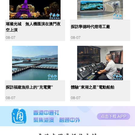
璀璨光城 無人機匯演在澳門夜
探訪寧德時代燈塔工廠
空上演
08-07
08-07
探訪福建漁排上的“充電寶”
體驗“東湖之星”電動船舶
08-07
08-07