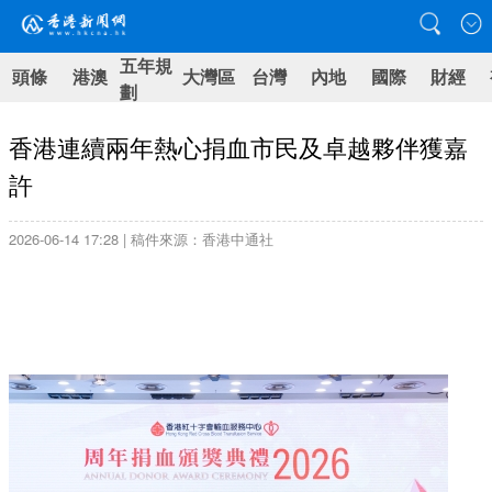
五年規
頭條
港澳
大灣區
台灣
內地
國際
財經
劃
香港連續兩年熱心捐血市民及卓越夥伴獲嘉
許
2026-06-14 17:28 | 稿件來源：香港中通社