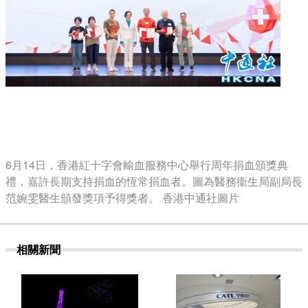
6月14日，香港紅十字會輸血服務中心舉行周年捐血頒獎典
禮，嘉許長期支持捐血的恆常捐血者。圖為醫務衞生局副局長
范婉雯醫生頒發獎項予得獎者。 香港中通社圖片
相關新聞