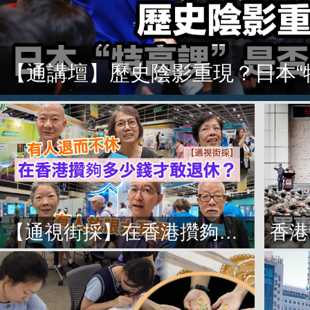
【通視街採】在香港攢夠多少錢才敢退休？有人退而不休，有人放眼大灣區