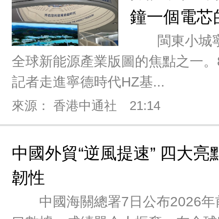
鐘一個電芯
閩東小城寧
全球新能源產業版圖的焦點之一。
記者走進寧德時代HZ基...
來源： 香港中通社
21:14
中國外貿“逆風提速” 四大
韌性
中國海關總署7日公布2026年