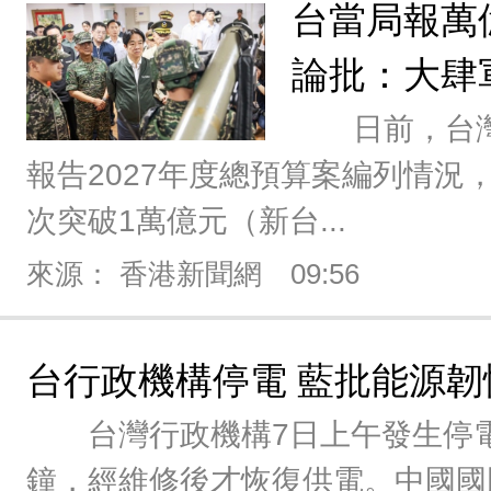
台當局報萬
論批：大肆
日前，台灣
報告2027年度總預算案編列情況
次突破1萬億元（新台...
來源： 香港新聞網
09:56
台行政機構停電 藍批能源韌
台灣行政機構7日上午發生停電
鐘，經維修後才恢復供電。中國國