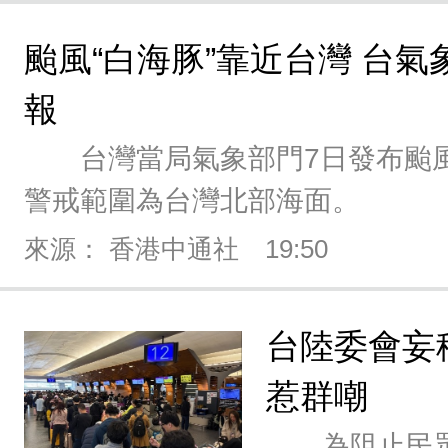
颱風“白海豚”靠近台灣 台
報
台灣當局氣象部門7日發布颱風“
警戒範圍為台灣北部海面。
來源： 香港中通社
19:50
台陸委會妄
惹群嘲
為阻止民眾