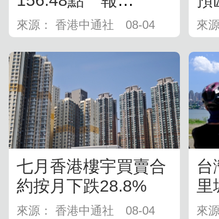
156.48點 報
預
25852.9...
億
來源： 香港中通社
08-04
來源
七月香港樓宇買賣合
台
約按月下跌28.8%
里
來源： 香港中通社
08-04
來源