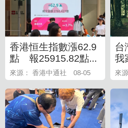
香港恒生指數漲62.9
台
點 報25915.82點...
我
鬼》
來源： 香港中通社
08-05
來源