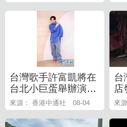
台灣歌手許富凱將在
台
台北小巨蛋舉辦演唱
店
會
來源： 香港中通社
08-04
來源