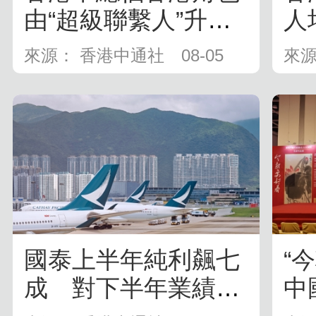
由“超級聯繫人”升級
人
為“超級...
來源： 香港中通社
08-05
來源
國泰上半年純利飆七
“
成 對下半年業績審
中