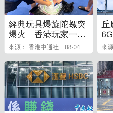
經典玩具爆旋陀螺突
丘
爆火 香港玩家一次
6
花费上千元
來源： 香港中通社
08-04
來源