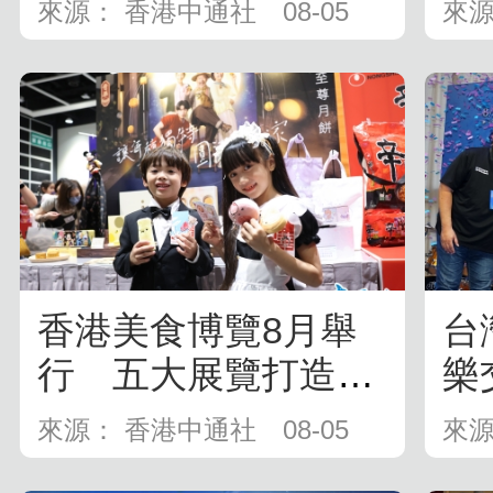
慎樂觀
周年
來源： 香港中通社
08-05
來源
香港美食博覽8月舉
台
行 五大展覽打造盛
樂
夏嘉年華
音樂
來源： 香港中通社
08-05
來源