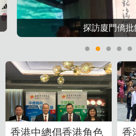
探訪廈門僑批
香港中總倡香港角色
香