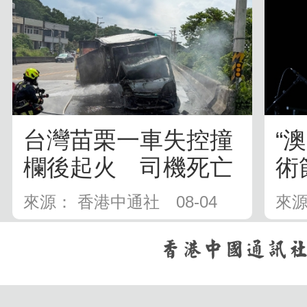
台灣苗栗一車失控撞
“
欄後起火 司機死亡
術
平
來源： 香港中通社
08-04
來源