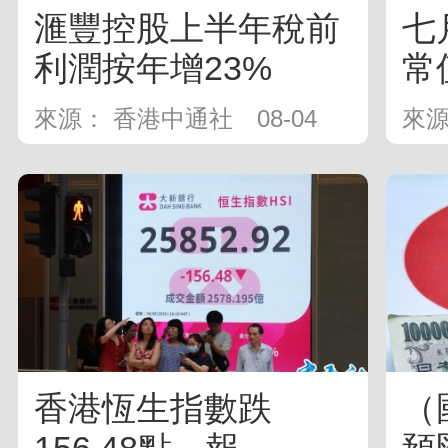
滙豐控股上半年稅前
七
利潤按年增23%
常
來源： 香港中通社
08-04
來源
香港恆生指數跌
（