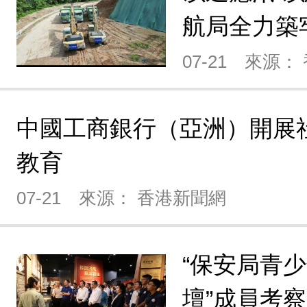
航局全力築
07-21
來源：
中國工商銀行（亞洲）開展
教育
07-21
來源： 香港新聞網
“保安局青
壇”成員考