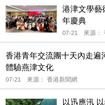
港津文學藝
年慶典
07-21
來源：
香港青年交流團十天內走遍
體驗燕津文化
07-21
來源： 香港新聞網
以迅應汛 