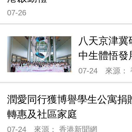
07-26
八天京津冀
中生體悟發
07-24
來源：
潤愛同行獲博譽學生公寓捐
轉惠及社區家庭
07-24
來源： 香港新聞網