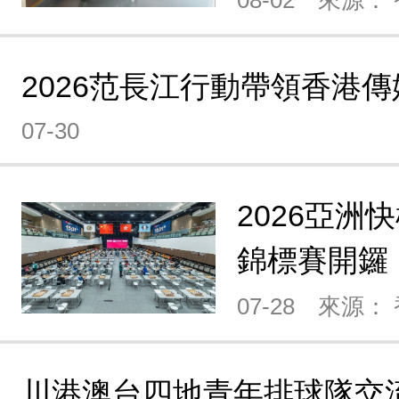
08-02
來源：
2026范長江行動帶領香港
07-30
2026亞洲
錦標賽開鑼
07-28
來源：
川港澳台四地青年排球隊交