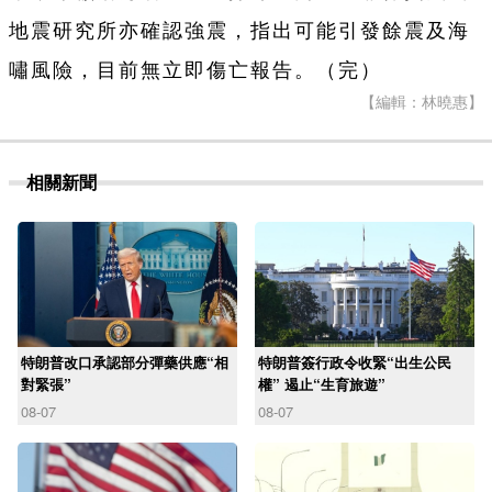
地震研究所亦確認強震，指出可能引發餘震及海
嘯風險，目前無立即傷亡報告。（完）
【編輯：林曉惠】
相關新聞
特朗普改口承認部分彈藥供應“相
特朗普簽行政令收緊“出生公民
對緊張”
權” 遏止“生育旅遊”
08-07
08-07