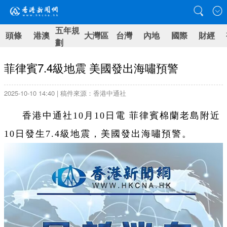
五年規
頭條
港澳
大灣區
台灣
內地
國際
財經
劃
菲律賓7.4級地震 美國發出海嘯預警
2025-10-10 14:40 | 稿件來源：香港中通社
香港中通社10月10日電 菲律賓棉蘭老島附近
10日發生7.4級地震，美國發出海嘯預警。