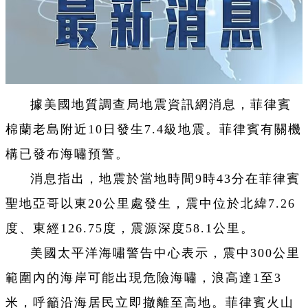
據美國地質調查局地震資訊網消息，菲律賓
棉蘭老島附近10日發生7.4級地震。菲律賓有關機
構已發布海嘯預警。
消息指出，地震於當地時間9時43分在菲律賓
聖地亞哥以東20公里處發生，震中位於北緯7.26
度、東經126.75度，震源深度58.1公里。
美國太平洋海嘯警告中心表示，震中300公里
範圍內的海岸可能出現危險海嘯，浪高達1至3
米，呼籲沿海居民立即撤離至高地。菲律賓火山