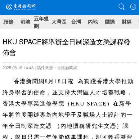
五年規
頭條
港澳
大灣區
台灣
內地
國際
財經
劃
HKU SPACE將舉辦全日制深造文憑課程發
佈會
2025-08-18 14:48 | 稿件來源：香港新聞網
香港新聞網8月18日電 為實踐香港大學推動
終身學習的使命，並支持大灣區人才培養戰略，
香港大學專業進修學院（HKU SPACE）在新學
年將首度開辦專為內地學子及職場人士設計的一
年全日制深造文憑 （內地慣稱研究生文憑）課
程，學員只需一年便能修畢課程，即可獲香港資