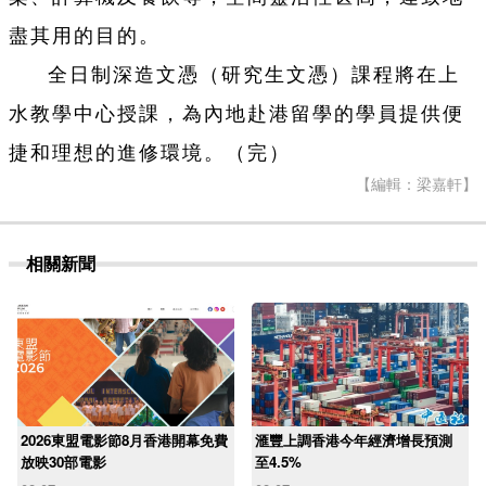
盡其用的目的。
全日制深造文憑（研究生文憑）課程將在上
水教學中心授課，為內地赴港留學的學員提供便
捷和理想的進修環境。（完）
【編輯：梁嘉軒】
相關新聞
2026東盟電影節8月香港開幕免費
滙豐上調香港今年經濟增長預測
放映30部電影
至4.5%