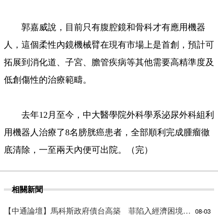
郭嘉威說，目前只有腹腔鏡和骨科才有應用機器
人，這個柔性內鏡機械臂在現有市場上是首創，預計可
拓展到消化道、子宮、膽管疾病等其他需要高精準度及
低創傷性的治療範疇。
去年12月至今，中大醫學院外科學系泌尿外科組利
用機器人治療了8名膀胱癌患者，全部順利完成腫瘤徹
底清除，一至兩天內便可出院。（完）
相關新聞
【中通論壇】馬科斯政府債台高築 菲陷入經濟困境與南海對抗惡循環？
08-03