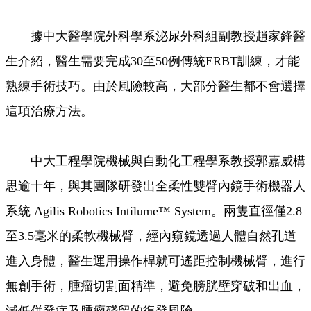
據中大醫學院外科學系泌尿外科組副教授趙家鋒醫
生介紹，醫生需要完成30至50例傳統ERBT訓練，才能
熟練手術技巧。由於風險較高，大部分醫生都不會選擇
這項治療方法。
中大工程學院機械與自動化工程學系教授郭嘉威構
思逾十年，與其團隊研發出全柔性雙臂內鏡手術機器人
系統 Agilis Robotics Intilume™ System。兩隻直徑僅2.8
至3.5毫米的柔軟機械臂，經內窺鏡透過人體自然孔道
進入身體，醫生運用操作桿就可遙距控制機械臂，進行
無創手術，腫瘤切割面精準，避免膀胱壁穿破和出血，