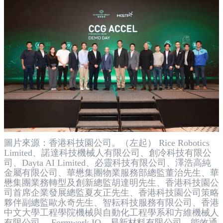
圖片來源：香港科技園公司。（左起） Rice Robotics
Limited、諾達科技機械人有限公司、創冷科技有限公
司、Dayta AI Limited、必靈科技有限公司、澤浩高純
金屬有限公司、華懋集團物業服務部總監董治先生、華
懋集團業務轉型及創新總監胡達明先生、香港科技園公
司首席企業發展總監夏友正先生、香港科技園公司策略
夥伴副總監歐永奇先生、智耘科技服務有限公司、香港
中文大學工程學院機械與自動化工程學系和方維機械人
有限公司 、Formwork IO、易新材料有限公司、能效通