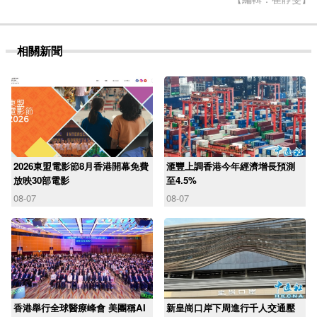
相關新聞
2026東盟電影節8月香港開幕免費
滙豐上調香港今年經濟增長預測
放映30部電影
至4.5%
08-07
08-07
香港舉行全球醫療峰會 美團稱AI
新皇崗口岸下周進行千人交通壓