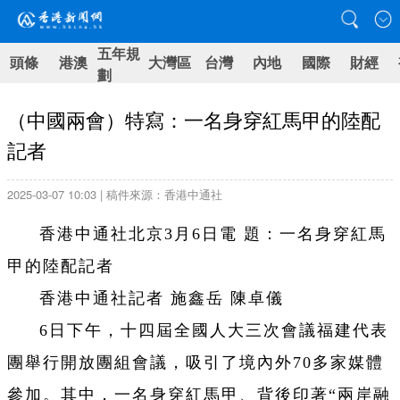
五年規
頭條
港澳
大灣區
台灣
內地
國際
財經
劃
（中國兩會）特寫：一名身穿紅馬甲的陸配
記者
2025-03-07 10:03 | 稿件來源：香港中通社
香港中通社北京3月6日電 題：一名身穿紅馬
甲的陸配記者
香港中通社記者 施鑫岳 陳卓儀
6日下午，十四屆全國人大三次會議福建代表
團舉行開放團組會議，吸引了境內外70多家媒體
參加。其中，一名身穿紅馬甲、背後印著“兩岸融