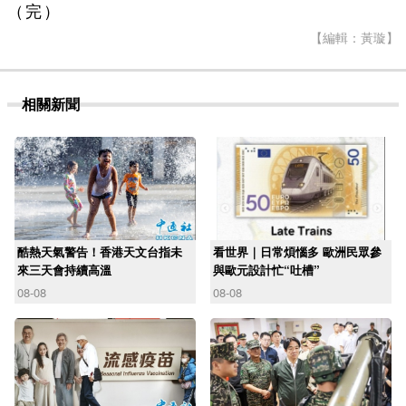
（完）
【編輯：黃璇】
相關新聞
酷熱天氣警告！香港天文台指未
看世界｜日常煩惱多 歐洲民眾參
來三天會持續高溫
與歐元設計忙“吐槽”
08-08
08-08