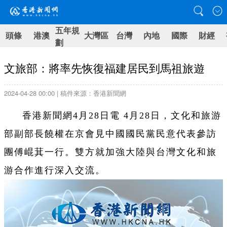
五年規
頭條
港澳
大灣區
台灣
內地
國際
財經
劃
文旅部：將率先恢復福建居民到馬祖旅遊
2024-04-28 00:00 | 稿件來源：香港新聞網
香港新聞網4月28日電 4月28日，文化和旅游
部副部長饒權在京會見中國國民黨民意代表參訪
團傅崐萁一行。雙方就加強大陸與台灣文化和旅
游合作進行深入交流。