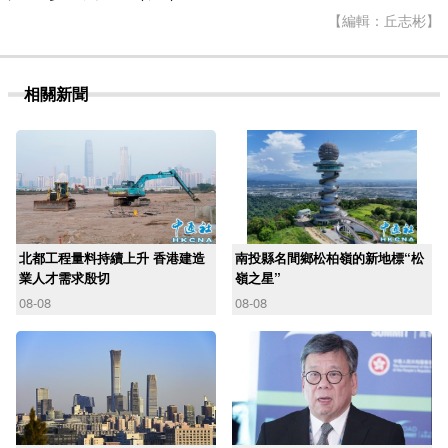
【編輯：丘志彬】
相關新聞
北都工程量料持續上升 香港建造
南投縣名間鄉松柏嶺的新地標“松
業人才需求殷切
嶺之星”
08-08
08-08