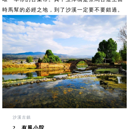
時馬幫的必經之地，到了沙溪一定要不要錯過。
沙溪古鎮
2、有風小院