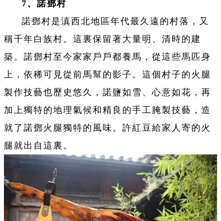
7、諾鄧村
諾鄧村是滇西北地區年代最久遠的村落，又
稱千年白族村。這裏保留著大量明、清時的建
築。諾鄧村至今家家戶戶都養馬，從這些馬匹身
上，依稀可見從前馬幫的影子。這個村子的火腿
製作技藝也歷史悠久，諾鹽如雪、心意如花，再
加上獨特的地理氣候和精良的手工腌製技藝，造
就了諾鄧火腿獨特的風味。許紅豆給家人寄的火
腿就出自這裏。