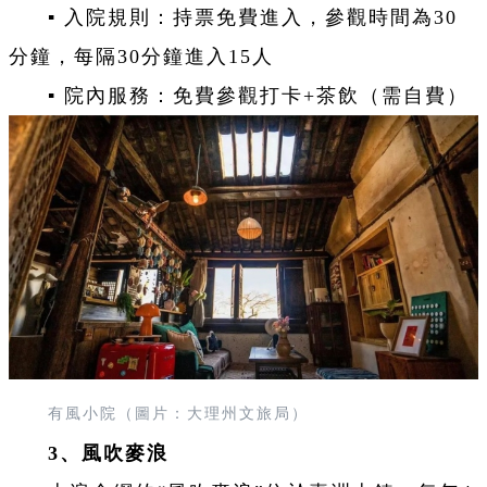
▪ 入院規則：持票免費進入，參觀時間為30
分鐘，每隔30分鐘進入15人
▪ 院內服務：免費參觀打卡+茶飲（需自費）
有風小院（圖片：大理州文旅局）
3、風吹麥浪