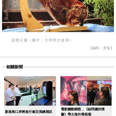
諾鄧火腿（圖片：大理州文旅局）
【編輯：黃璇】
相關新聞
電影觸動鄉愁，《給阿嬤的情
新皇崗口岸將進行逾百演練測試
書》帶火海外尋根潮