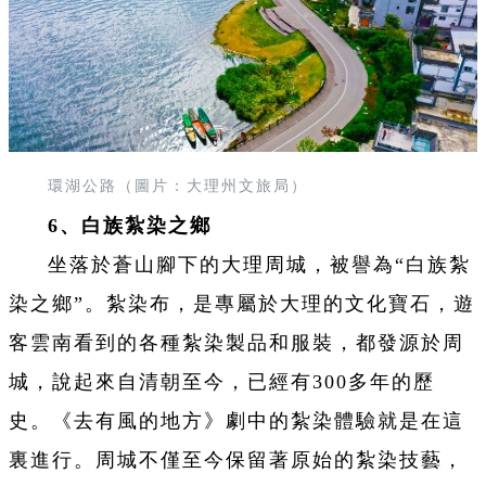
環湖公路（圖片：大理州文旅局）
6、白族紮染之鄉
坐落於蒼山腳下的大理周城，被譽為“
白族紮
染之鄉
”。紮染布，是專屬於大理的文化寶石，遊
客雲南看到的各種紮染製品和服裝，都發源於周
城，說起來自清朝至今，已經有300多年的歷
史。《去有風的地方》劇中的紮染體驗就是在這
裏進行。周城不僅至今保留著原始的紮染技藝，