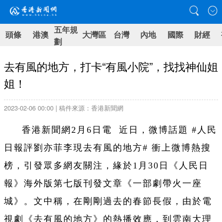
五年規
頭條
港澳
大灣區
台灣
內地
國際
財經
劃
去有風的地方，打卡“有風小院”，找找神仙姐
姐！
2023-02-06 00:00 | 稿件來源：香港新聞網
香港新聞網2月6日電 近日，微博話題 #人民
日報評劉亦菲李現去有風的地方# 衝上微博熱搜
榜，引發眾多網友關注，緣於1月30日《人民日
報》海外版第七版刊發文章《一部劇帶火一座
城》。文中稱，在剛剛過去的春節長假，由於電
視劇《去有風的地方》的熱播效應，到雲南大理