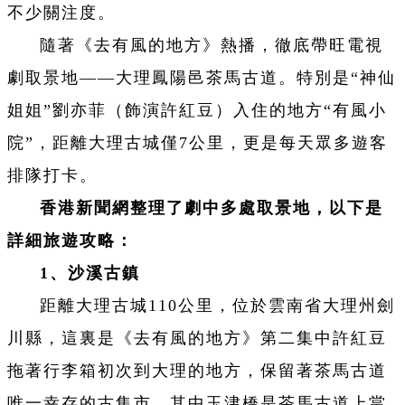
不少關注度。
隨著《去有風的地方》熱播，徹底帶旺電視
劇取景地——大理鳳陽邑茶馬古道。特別是“神仙
姐姐”劉亦菲（飾演許紅豆）入住的地方“有風小
院”，距離大理古城僅7公里，更是每天眾多遊客
排隊打卡。
香港新聞網整理了劇中多處取景地，以下是
詳細旅遊攻略：
1、沙溪古鎮
距離大理古城110公里，位於雲南省大理州劍
川縣，這裏是《去有風的地方》第二集中許紅豆
拖著行李箱初次到大理的地方，保留著茶馬古道
唯一幸存的古集市。其中玉津橋是茶馬古道上當