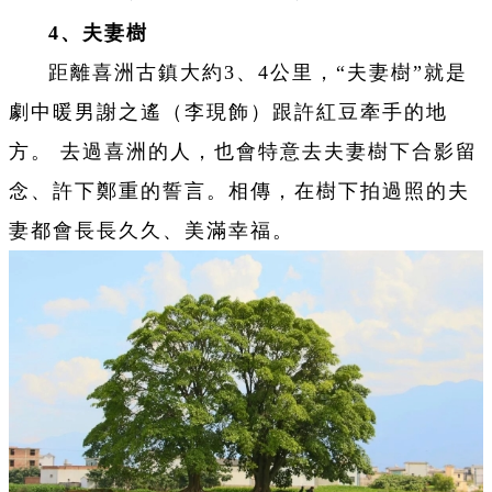
4、夫妻樹
距離喜洲古鎮大約3、4公里，“
夫妻樹
”就是
劇中暖男謝之遙（李現飾）跟許紅豆牽手的地
方
。 去過喜洲的人，也會特意去夫妻樹下合影留
念、許下鄭重的誓言。相傳，在樹下拍過照的夫
妻都會長長久久、美滿幸福。