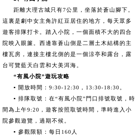
距離大理古城只有7公里，坐落於蒼山腳下。
這裏是劇中女主角許紅豆居住的地方，
每天眾多
遊客排隊打卡。踏入小院，一個面積不大的四合
院映入眼簾。西邊靠蒼山側是二層土木結構的主
樓瓦房，連接主樓北側的是一個涼亭和露台，露
台可覽藍天白雲和大美洱海。
“有風小院”遊玩攻略
▪ 開放時間：9:30-12:30，13:30-18:30。
▪ 排隊取號：
在“有風小院”門口排號取號，時
間為上午9:20，遊客按照取號時間，準時進入小
院參觀遊覽，過期不候。
▪ 參觀限額：每日160人