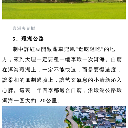
喜洲夫妻樹
5、環湖公路
劇中許紅豆開敞蓬車兜風“
逛吃逛吃
”的地
方，來到大理一定要租一輛車環一次洱海。自駕
在洱海環湖上，一定不能快速，而是要慢速度，
讓柔和的風劃過臉上，讓艺文氣息的小清新沁入
心脾。這裏一年四季都適合自駕，沿環湖公路環
洱海一圈大約120公里。