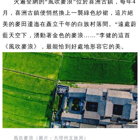
火遍全網的“
風吹麥浪
”位於喜洲古鎮，
每年4
月，喜洲古鎮便悄然換上一襲綠色紗裙，這片絕
美的麥田逶迤在矗立千年的白族村落間。“遠處蔚
藍天空下，湧動著金色的麥浪……”李健的這首
《風吹麥浪》，最能恰到好處地形容它的美。
風吹麥浪（圖片：大理州文旅局）