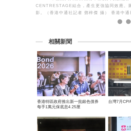
CENTRESTAGE結合，產生更強協同效
影。（香港中通社記者 鄧梓傑 攝） 香港中通
相關新聞
香港特區政府推出新一批銀色債券
台灣7月CPI
每手1萬元保底息4.25厘