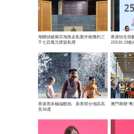
海關偵破兩宗海路走私案件檢獲約三
香港恒生指數
千七百萬元懷疑私煙
25530.28
香港周末極端酷熱 新界部分地區高
澳門舉辦“粵
見36度