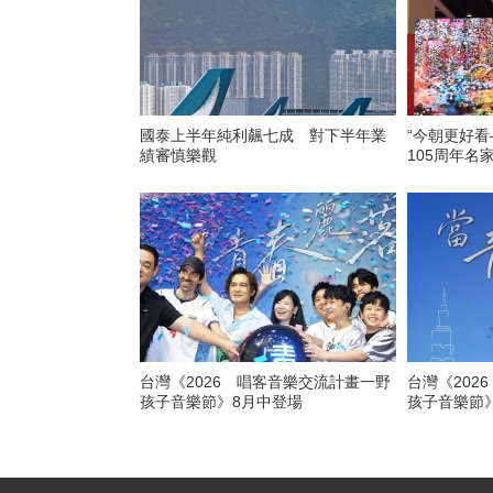
國泰上半年純利飆七成 對下半年業
“今朝更好
績審慎樂觀
105周年名
台灣《2026 唱客音樂交流計畫一野
台灣《202
孩子音樂節》8月中登場
孩子音樂節