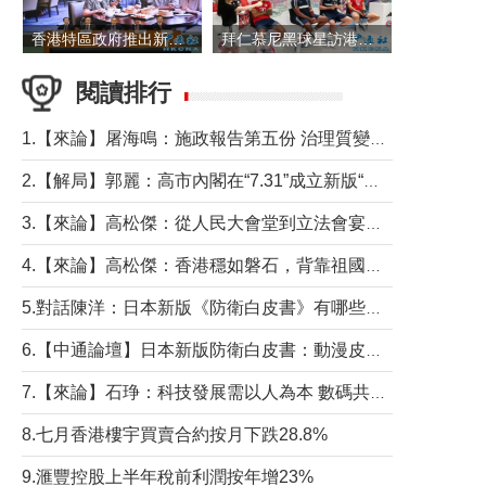
香港特區政府推出新一批銀色債券 每手1萬元保底息4.25厘
拜仁慕尼黑球星訪港 與球迷近距離互動
閱讀排行
1.【來論】屠海鳴：施政報告第五份 治理質變脈絡清
2.【解局】郭麗：高市內閣在“7.31”成立新版“特高課”意欲何為？
3.【來論】高松傑：從人民大會堂到立法會宴會廳——香港管治新範式的完整拼圖
4.【來論】高松傑：香港穩如磐石，背靠祖國才是真正的“終極護城河”
5.對話陳洋：日本新版《防衛白皮書》有哪些點值得警惕？
6.【中通論壇】日本新版防衛白皮書：動漫皮包藏不住軍國野心
7.【來論】石琤：科技發展需以人為本 數碼共融不應讓長者放棄傳統生活方式
8.七月香港樓宇買賣合約按月下跌28.8%
9.滙豐控股上半年稅前利潤按年增23%