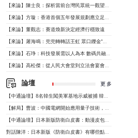
【來論】陳士良：探析當前台灣民眾統一觀望心態的深層成因
【來論】方璇：香港首個五年發展規劃應立足民生務實前行
【來論】董觀志：賽道煥新決定經濟行穩致遠
【來論】屠海鳴：兜兜轉轉話王虹 眾口鑠金“一邊倒”
【來論】石琤：科技發展需以人為本 數碼共融不應讓長者放棄傳統生活方式
【來論】高松傑：從人民大會堂到立法會宴會廳——香港管治新範式的完整拼圖
論壇
更 多
【中通論壇】8名韓生闖美軍基地示威被捕 韓國年輕人反美情緒從何而來？
【解局】曹波：中國電網開始應用量子技術，以後會不再停電嗎？
【中通論壇】日本新版防衛白皮書：動漫皮包藏不住軍國野心
對話陳洋：日本新版《防衛白皮書》有哪些點值得警惕？