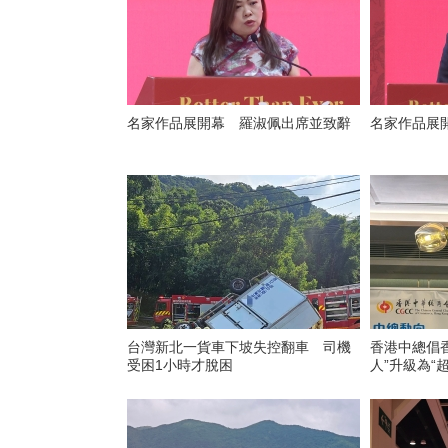
名家作品展開幕 羅淑佩出席並致辭
名家作品展
台灣新北一貨車下坡失控翻車 司機
香港中總倡
受困1小時才脫困
人”升級為“