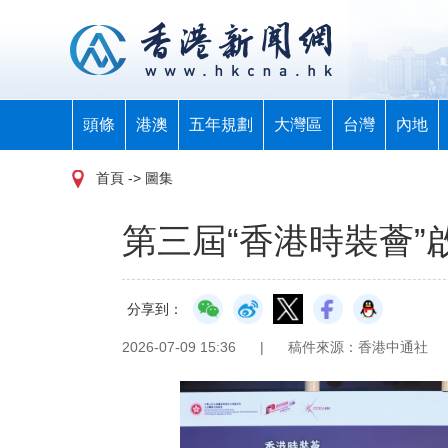
頭條
港澳
五年規劃
大灣區
台灣
內地
首頁
-> 圖集
第三屆“香港時裝薈”
分享到：
2026-07-09 15:36
|
稿件來源：香港中通社