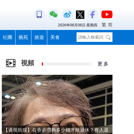
繁
简
2026年08月06日 星期四
社團
藝苑
旅遊
美食
視頻
更 多
【通視街採】在香港攢夠多少錢才敢退休？有人退