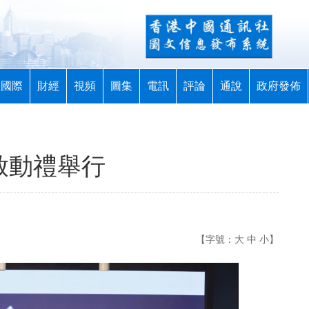
國際
財經
視頻
圖集
電訊
評論
通說
政府發佈
啟動禮舉行
【字號：
大
中
小
】