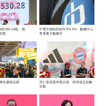
跌385.54點 報
中電中期純利按年升6.6% 數據中心
點收盤
售電量大幅飆升
澳名優商品展”
拜仁慕尼黑球星訪港 與球迷近距離
互動