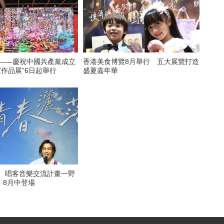
看——慶祝中國共產黨成立
香港美食博覽8月舉行 五大展覽打造
家作品展”6日起舉行
盛夏嘉年華
6 唱客音樂交流計畫一野
》8月中登場