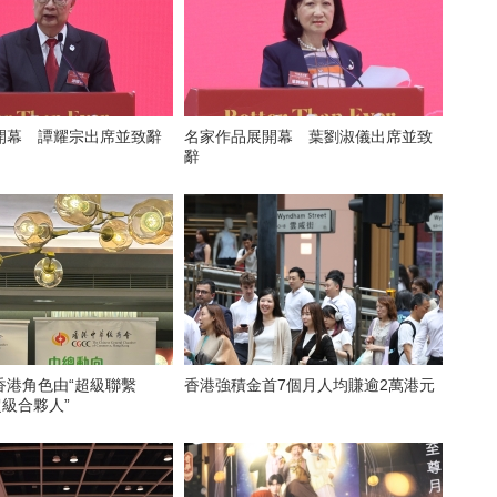
開幕 譚耀宗出席並致辭
名家作品展開幕 葉劉淑儀出席並致
辭
香港角色由“超級聯繫
香港強積金首7個月人均賺逾2萬港元
超級合夥人”