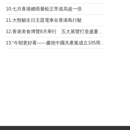
10.七月香港總雨量較正常值高超一倍
11.大熊貓生日主題電車在香港島行駛
12.香港美食博覽8月舉行 五大展覽打造盛夏嘉年華
13.“今朝更好看——慶祝中國共產黨成立105周年名家作品展”6日起舉行