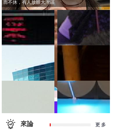
而不休，有人放眼大灣區
來論
更 多