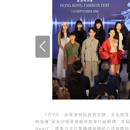
7月9日，由香港特區政府主辦、文化體育及
時裝薈”於尖沙咀香港藝術館舉行啟動禮。本屆時裝薈
Heart”，匯集六大行業機構舉辦的八項旗