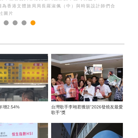
應。圖為香港文體旅局局長羅淑佩（中）與時裝設計師們合
社圖片
年增2.54%
台灣歌手李翊君獲頒“2026發燒友最愛
歌手”獎