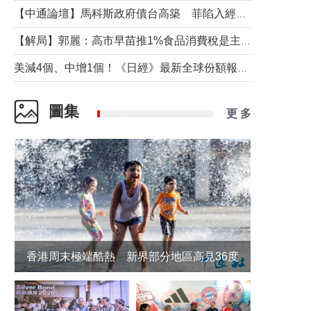
【中通論壇】馬科斯政府債台高築 菲陷入經濟困境與南海對抗惡循環？
【解局】郭麗：高市早苗推1%食品消費稅是主動作為還是被迫“飲鴆止渴”
美減4個、中增1個！《日經》最新全球份額報告透露了什麼？
圖集
更 多
香港周末極端酷熱 新界部分地區高見36度