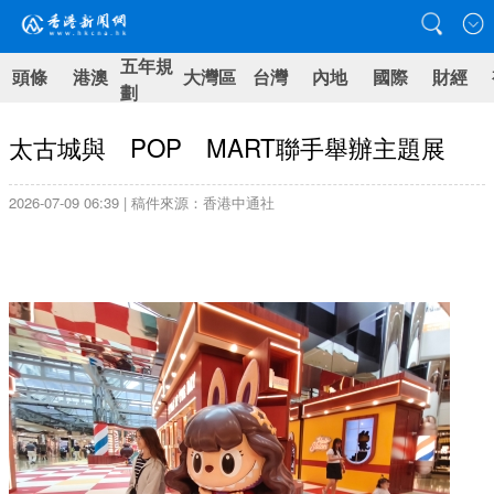
五年規
頭條
港澳
大灣區
台灣
內地
國際
財經
劃
太古城與 POP MART聯手舉辦主題展
2026-07-09 06:39 | 稿件來源：香港中通社