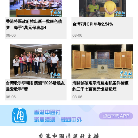
香港特區政府推出新一批銀色債
台灣7月CPI年增2.54%
券 每手1萬元保底息4
08-06
08-06
台灣歌手李翊君獲頒“2026發燒友
海關偵破兩宗海路走私案件檢獲
最愛歌手”獎
約三千七百萬元懷疑私煙
08-06
08-06