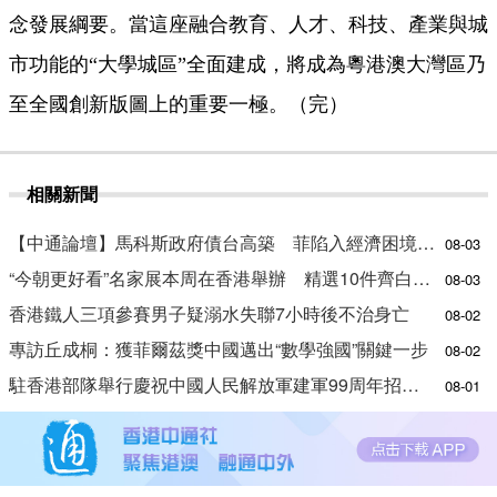
念發展綱要。當這座融合教育、人才、科技、產業與城
市功能的“大學城區”全面建成，將成為粵港澳大灣區乃
至全國創新版圖上的重要一極。（完）
相關新聞
【中通論壇】馬科斯政府債台高築 菲陷入經濟困境與南海對抗惡循環？
08-03
“今朝更好看”名家展本周在香港舉辦 精選10件齊白石作品
08-03
香港鐵人三項參賽男子疑溺水失聯7小時後不治身亡
08-02
專訪丘成桐：獲菲爾茲獎中國邁出“數學強國”關鍵一步
08-02
駐香港部隊舉行慶祝中國人民解放軍建軍99周年招待會
08-01