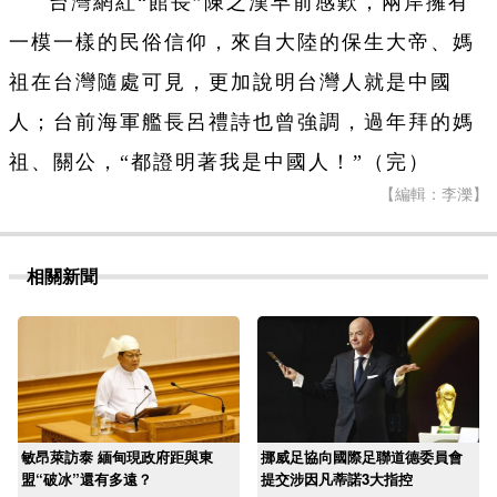
台灣網紅“館長”陳之漢早前感歎，兩岸擁有
一模一樣的民俗信仰，來自大陸的保生大帝、媽
祖在台灣隨處可見，更加說明台灣人就是中國
人；台前海軍艦長呂禮詩也曾強調，過年拜的媽
祖、關公，“都證明著我是中國人！”（完）
【編輯：李濼】
相關新聞
敏昂萊訪泰 緬甸現政府距與東
挪威足協向國際足聯道德委員會
盟“破冰”還有多遠？
提交涉因凡蒂諾3大指控