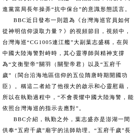
進黨當局長年操弄“抗中保台”的意識形態謊言。
BBC近日發布一則題為《台灣海巡官員如何
從神明信仰汲取力量？》的視頻節目，視頻中，
台灣海巡“CG1005連江艦”大副葉志盛稱，在與
中國大陸海警對峙時，其心靈導師與精神支撐
為“文衡聖帝”關羽（關聖帝君）以及“五府千
歲”（閩台沿海地區信仰的五位隋唐時期開國功
臣）。稱這二者給了他很大的啟示和心靈慰藉，
所以在執勤過程中，“不會畏懼中國大陸海警，能
依照台灣海巡的指示去應對”。
BBC介紹，執勤之外，葉志盛亦是澎湖一間
供奉“五府千歲”廟宇的法師助理。“五府千歲”長