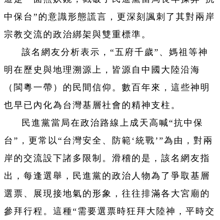
中保台”的意識形態謊言，更深刻諷刺了其對兩岸
宗教交流的政治綁架與雙重標準。
該名網友分析表示，“五府千歲”、媽祖等神
明在歷史與地理溯源上，皆源自中國大陸沿海
（閩粵一帶）的民間信仰。數百年來，這些神明
也早已內化為台灣基層社會的精神支柱。
民進黨當局在政治路線上成天高喊“抗中保
台”，更常以“台灣安全、防範‘統戰’”為由，對兩
岸的交流設下諸多限制。滑稽的是，該名網友指
出，每逢選舉，民進黨的政治人物為了爭取基層
選票、展現接地氣的形象，往往排滿各大宮廟的
參拜行程。這種“需要選票時狂拜大陸神，平時交