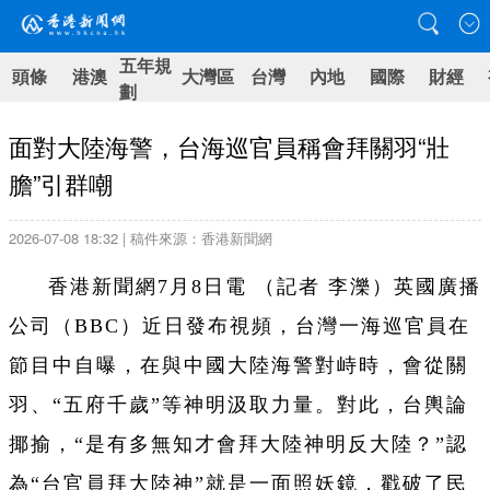
五年規
頭條
港澳
大灣區
台灣
內地
國際
財經
劃
面對大陸海警，台海巡官員稱會拜關羽“壯
膽”引群嘲
2026-07-08 18:32 | 稿件來源：香港新聞網
香港新聞網7月8日電 （記者 李濼）英國廣播
公司（BBC）近日發布視頻，台灣一海巡官員在
節目中自曝，在與中國大陸海警對峙時，會從關
羽、“五府千歲”等神明汲取力量。對此，台輿論
揶揄，“是有多無知才會拜大陸神明反大陸？”認
為“台官員拜大陸神”就是一面照妖鏡，戳破了民