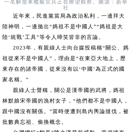
一名解放軍艦艇官兵正在瞭望觀察。圖源：新華
社
近年來，民進黨當局為政治私利，一邊拜大
陸神明，一邊拋出“媽祖不是中國人”“媽祖是大
陸‘統戰’工具”等令人啼笑皆非的言論。
2023年，有親綠人士向台媒投稿稱“關公、媽
祖從來不是中國人”，理由是“在東亞大地上，歷
來存在的諸帝國，從來沒有以‘中國’為正式的國
家名稱。”
親綠人士聲稱，關公是漢帝國的武將，媽祖
林默娘宋帝國的漁村女子，“他們都不是中國人，
跟中國沒有關係。”當時便遭到島內輿論撻伐，被
批數典忘祖、偷換概念。