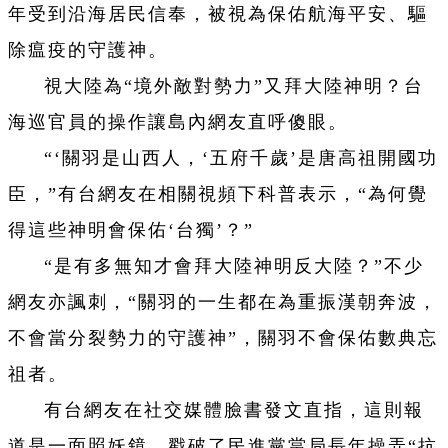
年受到沿海居民信奉，被視為保佑航海平安、驅
除瘟疫的守護神。
視大陸為“境外敵對勢力”又拜大陸神明？台
海巡官員的操作讓島內網友直呼傻眼。
“‘關羽是山西人，‘五府千歲’是唐高祖開國功
臣，”有台網友在相關視頻下科普表示，“為何覺
得這些神明會保佑‘台獨’？”
“是有多無知才會拜大陸神明反大陸？”不少
網友亦諷刺，“關羽的一生都在為重振漢朝奔波，
不會當分裂勢力的守護神”，關羽不會保佑數典忘
祖者。
有台網友在社交媒體臉書發文直指，這則報
道是一面照妖鏡，戳破了民進黨當局長年操弄“抗