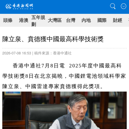
五年規
頭條
港澳
大灣區
台灣
內地
國際
財經
劃
陳立泉、賁德獲中國最高科學技術獎
2026-07-08 16:53 | 稿件來源：香港中通社
香港中通社7月8日電 2025年度中國最高科
學技術獎8日在北京揭曉，中國鋰電池領域科學家
陳立泉、中國雷達專家賁德獲得此獎項。