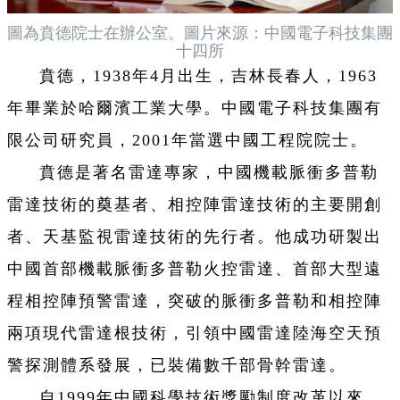
圖為賁德院士在辦公室。圖片來源：中國電子科技集團
十四所
賁德，1938年4月出生，吉林長春人，1963
年畢業於哈爾濱工業大學。中國電子科技集團有
限公司研究員，2001年當選中國工程院院士。
賁德是著名雷達專家，中國機載脈衝多普勒
雷達技術的奠基者、相控陣雷達技術的主要開創
者、天基監視雷達技術的先行者。他成功研製出
中國首部機載脈衝多普勒火控雷達、首部大型遠
程相控陣預警雷達，突破的脈衝多普勒和相控陣
兩項現代雷達根技術，引領中國雷達陸海空天預
警探測體系發展，已裝備數千部骨幹雷達。
自1999年中國科學技術獎勵制度改革以來，