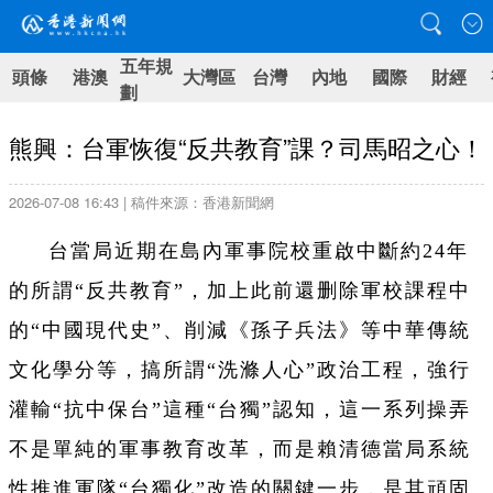
五年規
頭條
港澳
大灣區
台灣
內地
國際
財經
劃
熊興：台軍恢復“反共教育”課？司馬昭之心！
2026-07-08 16:43 | 稿件來源：香港新聞網
台當局近期在島內軍事院校重啟中斷約24年
的所謂“反共教育”，加上此前還删除軍校課程中
的“中國現代史”、削減《孫子兵法》等中華傳統
文化學分等，搞所謂“洗滌人心”政治工程，強行
灌輸“抗中保台”這種“台獨”認知，這一系列操弄
不是單純的軍事教育改革，而是賴清德當局系統
性推進軍隊“台獨化”改造的關鍵一步，是其頑固