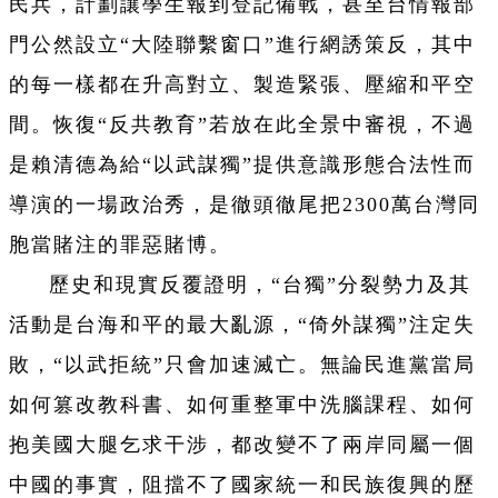
民兵，計劃讓學生報到登記備戰，甚至台情報部
門公然設立“大陸聯繫窗口”進行網誘策反，其中
的每一樣都在升高對立、製造緊張、壓縮和平空
間。恢復“反共教育”若放在此全景中審視，不過
是賴清德為給“以武謀獨”提供意識形態合法性而
導演的一場政治秀，是徹頭徹尾把2300萬台灣同
胞當賭注的罪惡賭博。
歷史和現實反覆證明，“台獨”分裂勢力及其
活動是台海和平的最大亂源，“倚外謀獨”注定失
敗，“以武拒統”只會加速滅亡。無論民進黨當局
如何篡改教科書、如何重整軍中洗腦課程、如何
抱美國大腿乞求干涉，都改變不了兩岸同屬一個
中國的事實，阻擋不了國家統一和民族復興的歷