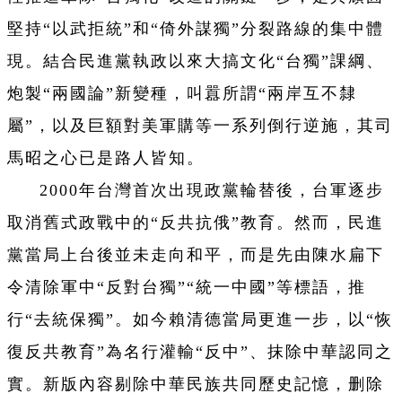
堅持“以武拒統”和“倚外謀獨”分裂路線的集中體
現。結合民進黨執政以來大搞文化“台獨”課綱、
炮製“兩國論”新變種，叫囂所謂“兩岸互不隸
屬”，以及巨額對美軍購等一系列倒行逆施，其司
馬昭之心已是路人皆知。
2000年台灣首次出現政黨輪替後，台軍逐步
取消舊式政戰中的“反共抗俄”教育。然而，民進
黨當局上台後並未走向和平，而是先由陳水扁下
令清除軍中“反對台獨”“統一中國”等標語，推
行“去統保獨”。如今賴清德當局更進一步，以“恢
復反共教育”為名行灌輸“反中
”、抹除中華認同之
實。新版內容剔除中華民族共同歷史記憶，删除