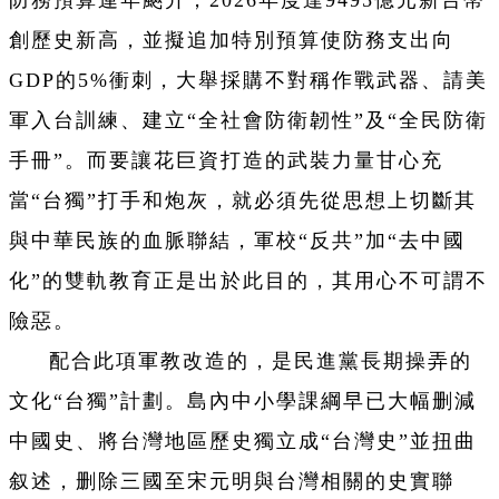
防務預算連年飈升，2026年度達9495億元新台幣
創歷史新高，並擬追加特別預算使防務支出向
GDP的5%衝刺，大舉採購不對稱作戰武器、請美
軍入台訓練、建立“全社會防衛韌性”及“全民防衛
手冊”。而要讓花巨資打造的武裝力量甘心充
當“台獨”打手和炮灰，就必須先從思想上切斷其
與中華民族的血脈聯結，軍校“反共”加“去中國
化”的雙軌教育正是出於此目的，其用心不可謂不
險惡。
配合此項軍教改造的，是民進黨長期操弄的
文化“台獨”計劃。島內中小學課綱早已大幅删減
中國史、將台灣地區歷史獨立成“台灣史”並扭曲
叙述，删除三國至宋元明與台灣相關的史實聯