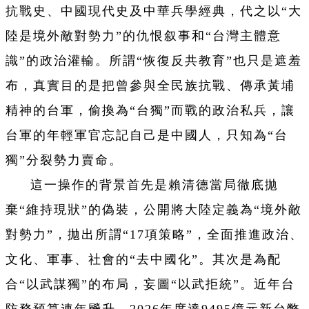
抗戰史、中國現代史及中華兵學經典，代之以“大
陸是境外敵對勢力”的仇恨叙事和“台灣主體意
識”的政治灌輸。所謂“恢復反共教育”也只是遮羞
布，真實目的是把曾參與全民族抗戰、傳承黃埔
精神的台軍，偷換為“台獨”而戰的政治私兵，讓
台軍的年輕軍官忘記自己是中國人，只知為“台
獨”分裂勢力賣命。
這一操作的背景首先是賴清德當局徹底拋
棄“維持現狀”的偽裝，公開將大陸定義為“境外敵
對勢力”，拋出所謂“17項策略”，全面推進政治、
文化、軍事、社會的“去中國化”。其次是為配
合“以武謀獨”的布局，妄圖“以武拒統”。近年台