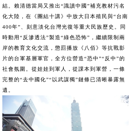
結。賴清德當局又推出“識讀中國”補充教材污名
化大陸，在《團結十講》中放大日本殖民與“台南
400年”、刻意淡化台灣光復等重大民族歷史。同
時動用“反滲透法”製造“綠色恐怖”，繼續限制兩
岸的教育文化交流，懲罰播放《八佰》等抗戰影
片的台軍基層軍官，全方位營造“恐中”“反中”的
社會氛圍。從娃娃到軍人，從課本到軍營，一條
完整的“去中國化”“以武謀獨”鏈條已清晰暴露無
遺。