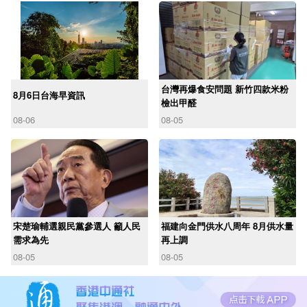
台灣再爆食安問題 新竹四款米粉
8月6日台海早資訊
檢出甲醛
08-06
08-05
宋楚瑜輔選親民黨參選人 籲人民
福建向金門供水八周年 8月供水量
需求為先
再上調
08-05
08-05