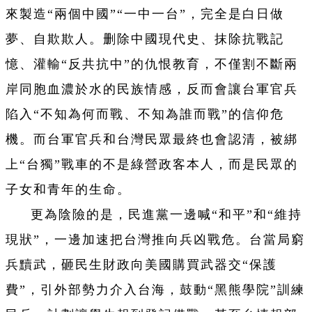
來製造“兩個中國”“一中一台”，完全是白日做
夢、自欺欺人。删除中國現代史、抹除抗戰記
憶、灌輸“反共抗中”的仇恨教育，不僅割不斷兩
岸同胞血濃於水的民族情感，反而會讓台軍官兵
陷入“不知為何而戰、不知為誰而戰”的信仰危
機。而台軍官兵和台灣民眾最終也會認清，被綁
上“台獨”戰車的不是綠營政客本人，而是民眾的
子女和青年的生命。
更為陰險的是，民進黨一邊喊“和平”和“維持
現狀”，一邊加速把台灣推向兵凶戰危。台當局窮
兵黷武，砸民生財政向美國購買武器交“保護
費”，引外部勢力介入台海，鼓動“黑熊學院”訓練