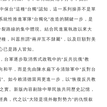
抗中保台”這種“台獨”認知，這一系列操弄不是單
系統性推進軍隊“台獨化”改造的關鍵一步，是
”分裂路線的集中體現。結合民進黨執政以來大
新變種，叫囂所謂“兩岸互不隸屬”，以及巨額對美
心已是路人皆知。
後，台軍逐步取消舊式政戰中的“反共抗俄”教
向和平，而是先由陳水扁下令清除軍中“反對台
保獨”。如今賴清德當局更進一步，以“恢復反共教
同之實。新版內容剔除中華民族共同歷史記憶，
經典，代之以“大陸是境外敵對勢力”的仇恨叙