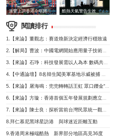
滙豐上調香港今年經濟增長預測至4.5%
酷熱天氣警告生效 本港高溫持續至下周
閱讀排行
1.【來論】董觀志：賽道煥新決定經濟行穩致遠
2.【解局】曹波：中國電網開始應用量子技術，以後會不再停電嗎？
3.【來論】石琤：科技發展需以人為本 數碼共融不應讓長者放棄傳統生活方式
4.【中通論壇】8名韓生闖美軍基地示威被捕 韓國年輕人反美情緒從何而來？
5.【來論】屠海鳴：兜兜轉轉話王虹 眾口鑠金“一邊倒”
6.【來論】方璇：香港首個五年發展規劃應立足民生務實前行
7.【來論】陳士良：探析當前台灣民眾統一觀望心態的深層成因
8.拜仁慕尼黑球星訪港 與球迷近距離互動
9.香港周末極端酷熱 新界部分地區高見36度