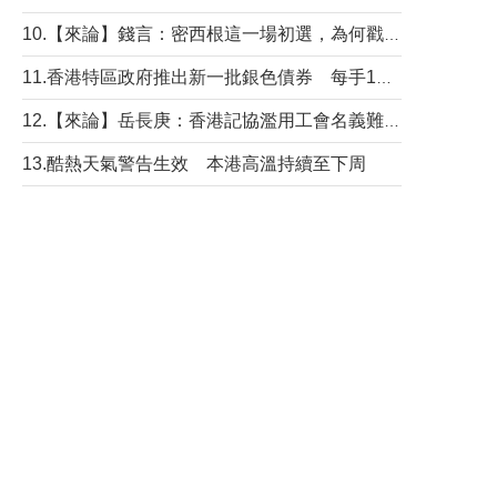
10.【來論】錢言：密西根這一場初選，為何戳中了兩黨最痛的神經？
11.香港特區政府推出新一批銀色債券 每手1萬元保底息4.25厘
12.【來論】岳長庚：香港記協濫用工會名義難逃法律制裁
13.酷熱天氣警告生效 本港高溫持續至下周