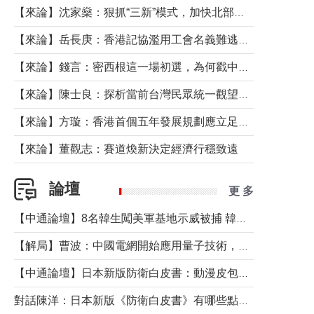
【來論】沈家燊：狠抓“三新”模式，加快北部都會區建設
【來論】岳長庚：香港記協濫用工會名義難逃法律制裁
【來論】錢言：密西根這一場初選，為何戳中了兩黨最痛的神經？
【來論】陳士良：探析當前台灣民眾統一觀望心態的深層成因
【來論】方璇：香港首個五年發展規劃應立足民生務實前行
【來論】董觀志：賽道煥新決定經濟行穩致遠
論壇
更 多
【中通論壇】8名韓生闖美軍基地示威被捕 韓國年輕人反美情緒從何而來？
【解局】曹波：中國電網開始應用量子技術，以後會不再停電嗎？
【中通論壇】日本新版防衛白皮書：動漫皮包藏不住軍國野心
對話陳洋：日本新版《防衛白皮書》有哪些點值得警惕？