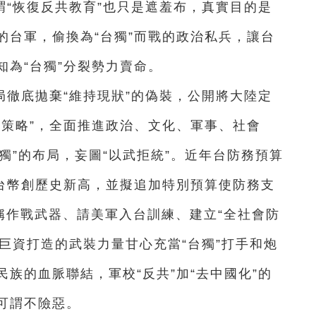
謂“恢復反共教育”也只是遮羞布，真實目的是
的台軍，偷換為“台獨”而戰的政治私兵，讓台
為“台獨”分裂勢力賣命。
徹底拋棄“維持現狀”的偽裝，公開將大陸定
7項策略”，全面推進政治、文化、軍事、社會
謀獨”的布局，妄圖“以武拒統”。近年台防務預算
元新台幣創歷史新高，並擬追加特別預算使防務支
稱作戰武器、請美軍入台訓練、建立“全社會防
花巨資打造的武裝力量甘心充當“台獨”打手和炮
族的血脈聯結，軍校“反共”加“去中國化”的
可謂不險惡。