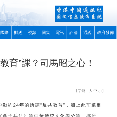
國際
財經
視頻
圖集
電訊
評論
通說
政府發佈
共教育”課？司馬昭之心！
【字號：
大
中
小
】
斷約24年的所謂“反共教育”，加上此前還删
減《孫子兵法》等中華傳統文化學分等，搞所