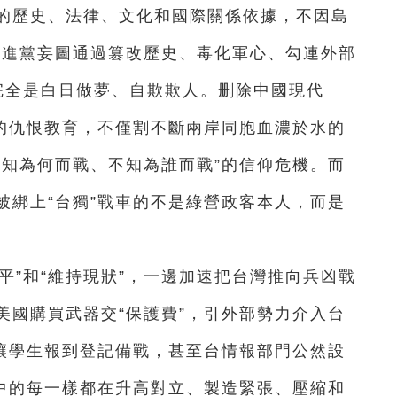
的歷史、法律、文化和國際關係依據，不因島
變。民進黨妄圖通過篡改歷史、毒化軍心、勾連外部
，完全是白日做夢、自欺欺人。删除中國現代
”的仇恨教育，不僅割不斷兩岸同胞血濃於水的
不知為何而戰、不知為誰而戰”的信仰危機。而
被綁上“台獨”戰車的不是綠營政客本人，而是
平”和“維持現狀”，一邊加速把台灣推向兵凶戰
美國購買武器交“保護費”，引外部勢力介入台
劃讓學生報到登記備戰，甚至台情報部門公然設
其中的每一樣都在升高對立、製造緊張、壓縮和