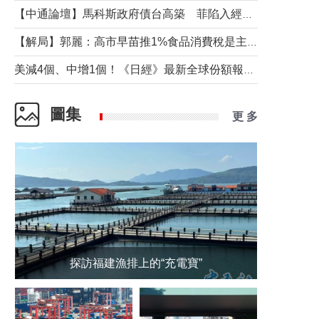
【中通論壇】馬科斯政府債台高築 菲陷入經濟困境與南海對抗惡循環？
【解局】郭麗：高市早苗推1%食品消費稅是主動作為還是被迫“飲鴆止渴”
美減4個、中增1個！《日經》最新全球份額報告透露了什麼？
圖集
更 多
探訪福建漁排上的“充電寶”