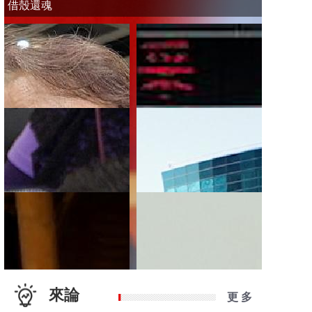
借殼還魂
來論
更 多