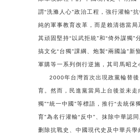
謂“洗滌人心”政治工程，強行灌輸“
純的軍事教育改革，而是賴清德當局
其頑固堅持“以武拒統”和“倚外謀獨
搞文化“台獨”課綱、炮製“兩國論”
軍購等一系列倒行逆施，其司馬昭之
2000年台灣首次出現政黨輪替
育。然而，民進黨當局上台後並未走
獨”“統一中國”等標語，推行“去統
育”為名行灌輸“反中
”、抹除中華認
删除抗戰史、中國現代史及中華兵學