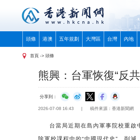
頭條
港澳
五年規劃
大灣區
台灣
內地
首頁
-> 頭條
熊興：台軍恢復“反
分享到：
2026-07-08 16:43
|
稿件來源：香港新聞網
台當局近期在島內軍事院校重啟中
除軍校課程中的“中國現代史”、削