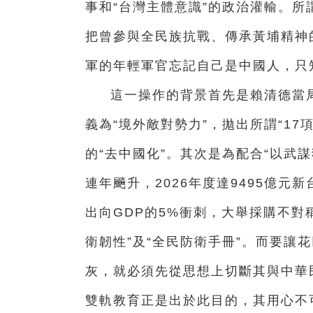
事和“台灣主體意識”的政治灌輸。所
把曾參與全民族抗戰、傳承黃埔精神
軍的年輕軍官忘記自己是中國人，只知
這一操作的背景首先是賴清德當局
義為“境外敵對勢力”，拋出所謂“1
的“去中國化”。其次是為配合“以武
連年飈升，2026年度達9495億
出向GDP的5%衝刺，大舉採購不對
衛韌性”及“全民防衛手冊”。而要讓
灰，就必須先從思想上切斷其與中華民
雙軌教育正是出於此目的，其用心不