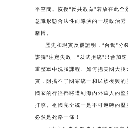
平空間。恢復“反共教育”若放在此全
意識形態合法性而導演的一場政治秀，
賭博。
歷史和現實反覆證明，“台獨”分
謀獨”注定失敗，“以武拒統”只會加
重整軍中洗腦課程、如何抱美國大腿
實，阻擋不了國家統一和民族復興的
國家的行徑都將遭到海內外華人的堅
打擊。祖國完全統一是不可逆轉的歷
必然是死路一條！