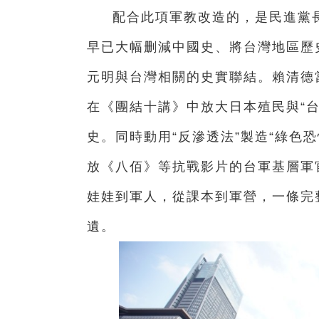
配合此項軍教改造的，是民進黨長
早已大幅删減中國史、將台灣地區歷
元明與台灣相關的史實聯結。賴清德
在《團結十講》中放大日本殖民與“台
史。同時動用“反滲透法”製造“綠色
放《八佰》等抗戰影片的台軍基層軍官
娃娃到軍人，從課本到軍營，一條完整
遺。