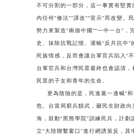
不可分割的一部分，這一事實有堅實
內任何“修法”“課改”“宣示”而改
勢力來製造“兩個中國”“一中一台”
史、抹除抗戰記憶、灌輸“反共抗中
民族情感，反而會讓台軍官兵陷入“
台軍官兵和台灣民眾最終也會認清，
民眾的子女和青年的生命。
更為陰險的是，民進黨一邊喊“和
危。台當局窮兵黷武，砸民生財政向
海，鼓動“黑熊學院”訓練民兵，計
立“大陸聯繫窗口”進行網誘策反，