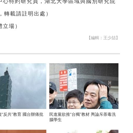
中心特約研究員，湖北大學區域與國別研究院
，轉載請註明出處）
體立場）
【編輯：王少喆】
“反共”教育 國台辦痛批
民進黨欲推“台獨”教材 輿論斥荼毒洗
腦學生