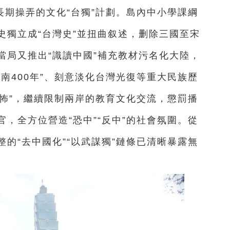
期操弄的文化“台獨”計劃。島內中小學課綱
史獨立成“台灣史”並扭曲叙述，删除三國至宋
當局又推出“識讀中國”補充教材污名化大陸，
南400年”、刻意淡化台灣光復等重大民族歷
恐怖”，繼續限制兩岸的教育文化交流，懲罰播
，全方位營造“恐中”“反中”的社會氛圍。從
的“去中國化”“以武謀獨”鏈條已清晰暴露無