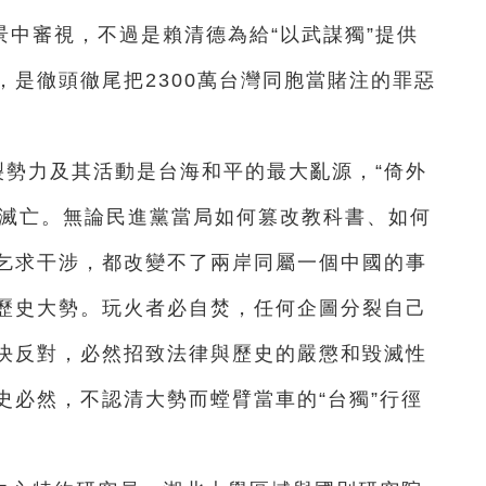
景中審視，不過是賴清德為給“以武謀獨”提供
是徹頭徹尾把2300萬台灣同胞當賭注的罪惡
裂勢力及其活動是台海和平的最大亂源，“倚外
速滅亡。無論民進黨當局如何篡改教科書、如何
乞求干涉，都改變不了兩岸同屬一個中國的事
歷史大勢。玩火者必自焚，任何企圖分裂自己
決反對，必然招致法律與歷史的嚴懲和毀滅性
史必然，不認清大勢而螳臂當車的“台獨”行徑