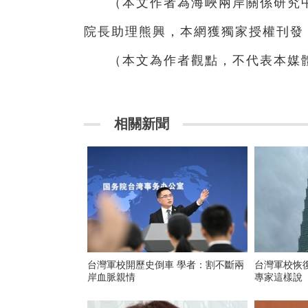
（本文作者為海峽兩岸關係研究
院長助理熊興，本網獲獨家授權刊發
（本文為作者觀點，不代表本媒
相關新聞
台灣軍校開歷史倒車 學者：割不斷兩
台灣軍校恢復
岸血脈親情
專家這樣說