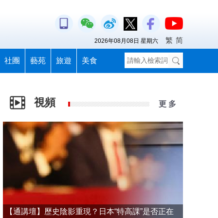
繁
简
2026年08月08日 星期六
社團
藝苑
旅遊
美食
視頻
更 多
【通講壇】歷史陰影重現？日本“特高課”是否正在