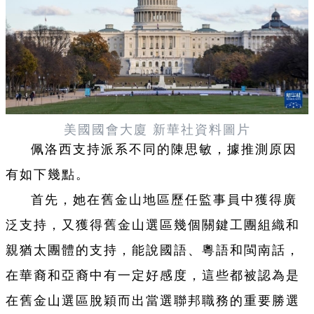
美國國會大廈 新華社資料圖片
佩洛西支持派系不同的陳思敏，據推測原因
有如下幾點。
首先，她在舊金山地區歷任監事員中獲得廣
泛支持，又獲得舊金山選區幾個關鍵工團組織和
親猶太團體的支持，能說國語、粵語和閩南話，
在華裔和亞裔中有一定好感度，這些都被認為是
在舊金山選區脫穎而出當選聯邦職務的重要勝選