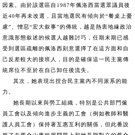
因素。由於該選區自1987年佩洛西當選眾議員後
近40年再未改選，且當地選民有傾向於“餐桌上憂
慮”、憎惡“宏大叙事”的傳統，越是熱衷地緣政治
意識形態叙述的候選人越難討巧，任期末期已感
受到選區疏離的佩洛西刻意選擇了在這方面和自
己反差較大的接班人，目的是確保這一民主黨傳
統席位不至於在自己卸任後流失。
其次，她表現出捏合民主黨內不同派系的能
力。
她長期以來與勞工組織，特別是公共部門僱
員工會以及傾向進步主義的工會（例如教師和醫
護人員工會）保持著互惠互利的關係，但此番說