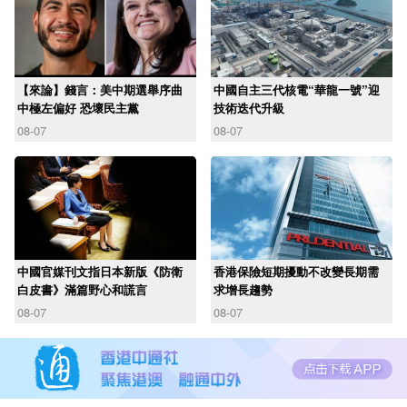
【來論】錢言：美中期選舉序曲
中國自主三代核電“華龍一號”迎
中極左偏好 恐壞民主黨
技術迭代升級
08-07
08-07
中國官媒刊文指日本新版《防衛
香港保險短期擾動不改變長期需
白皮書》滿篇野心和謊言
求增長趨勢
08-07
08-07