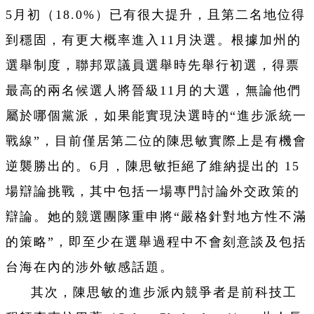
5月初（18.0%）已有很大提升，且第二名地位得
到穩固，有更大概率進入11月決選。根據加州的
選舉制度，聯邦眾議員選舉時先舉行初選，得票
最高的兩名候選人將晉級11月的大選，無論他們
屬於哪個黨派，如果能實現決選時的“進步派統一
戰線”，目前僅居第二位的陳思敏實際上是有機會
逆襲勝出的。6月，陳思敏拒絕了維納提出的 15
場辯論挑戰，其中包括一場專門討論外交政策的
辯論。她的競選團隊重申將“嚴格針對地方性不滿
的策略”，即至少在選舉過程中不會刻意談及包括
台海在內的涉外敏感話題。
其次，陳思敏的進步派內競爭者是前科技工