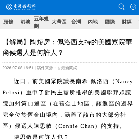
五年規
頭條
港澳
大灣區
台灣
內地
國際
財經
劃
【解局】陶短房：佩洛西支持的美國眾院華
裔候選人是何許人？
2026-07-08 16:51 | 稿件來源：香港新聞網
近日，前美國眾院議長南希·佩洛西（Nancy
Pelosi）重申了對民主黨所推舉的美國聯邦眾議
院加州第11選區（在舊金山地區，該選區的邊界
完全位於舊金山境內，涵蓋了該市的大部分社
區）候選人陳思敏（Connie Chan）的支持。
陳思敏是何許人也？