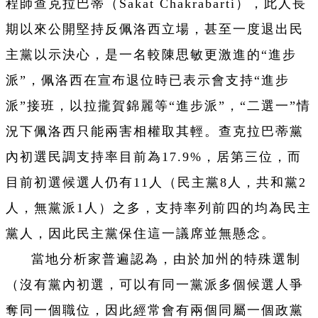
程師查克拉巴蒂（Sakat Chakrabarti），此人長
期以來公開堅持反佩洛西立場，甚至一度退出民
主黨以示決心，是一名較陳思敏更激進的“進步
派”，佩洛西在宣布退位時已表示會支持“進步
派”接班，以拉攏賀錦麗等“進步派”，“二選一”情
況下佩洛西只能兩害相權取其輕。查克拉巴蒂黨
內初選民調支持率目前為17.9%，居第三位，而
目前初選候選人仍有11人（民主黨8人，共和黨2
人，無黨派1人）之多，支持率列前四的均為民主
黨人，因此民主黨保住這一議席並無懸念。
當地分析家普遍認為，由於加州的特殊選制
（沒有黨內初選，可以有同一黨派多個候選人爭
奪同一個職位，因此經常會有兩個同屬一個政黨