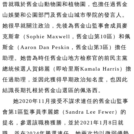
曾就職於舊金山動物園和植物園，也擔任過舊金
山娛樂和公園部門及舊金山城市學院的發言人。
她很早就關注政治，先後為舊金山監事會成員麥
克斯韋（Sophie Maxwell，舊金山第10區）和佩
斯金（Aaron Dan Peskin，舊金山第3區）擔任
助理。她曾為時任舊金山地方檢察官的前民主黨
總統候選人賀錦麗（即哈里斯Kamala Harris）擔
任過助理，並因此獲得早期政治知名度，也因此
結識長期扎根於舊金山選區的佩洛西。
她2020年11月接受不謀求連任的舊金山監事
會第1區監事員李麗嫦（Sandra Lee Fewer）的
提名，參選該職務獲勝，並於2021年1月8日就
職，並在2024年勝選連任，她兩次均以微弱優勢