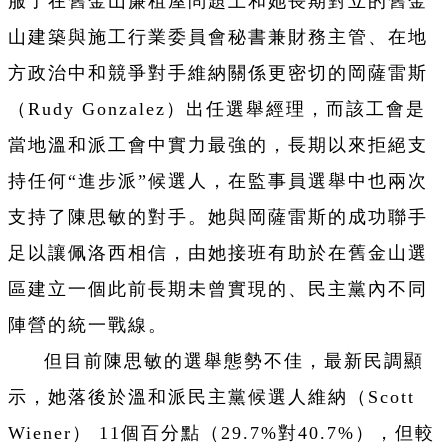
服了在舊金山廉租屋問題上和她長期對立的舊金
山建築與施工行業委員會秘書兼財務主管、在地
方政治中和競爭對手維納關係更密切的岡薩雷斯
（Rudy Gonzalez）出任選舉經理，而該工會是
當地溫和派工會中實力最強的，長期以來拒絕支
持任何“進步派”候選人，在監事員選舉中也兩次
支持了陳思敏的對手。她與岡薩雷斯的成功聯手
足以讓佩洛西相信，由她接班有助於在舊金山選
區建立一個此前長期未曾實現的、民主黨內不同
陣營的統一戰線。
但目前陳思敏的選舉態勢不佳，最新民調顯
示，她落後於溫和派民主黨候選人維納（Scott
Wiener） 11個百分點（29.7%對40.7%），但較