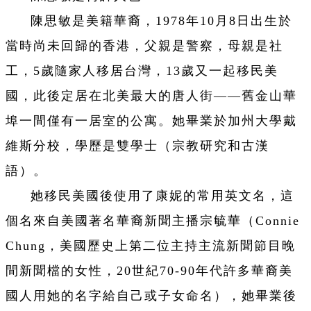
陳思敏是美籍華裔，1978年10月8日出生於
當時尚未回歸的香港，父親是警察，母親是社
工，5歲隨家人移居台灣，13歲又一起移民美
國，此後定居在北美最大的唐人街——舊金山華
埠一間僅有一居室的公寓。她畢業於加州大學戴
維斯分校，學歷是雙學士（宗教研究和古漢
語）。
她移民美國後使用了康妮的常用英文名，這
個名來自美國著名華裔新聞主播宗毓華（Connie
Chung，美國歷史上第二位主持主流新聞節目晚
間新聞檔的女性，20世紀70-90年代許多華裔美
國人用她的名字給自己或子女命名），她畢業後