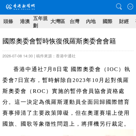
五年規
頭條
港澳
大灣區
台灣
內地
國際
財經
劃
國際奧委會暫時恢復俄羅斯奧委會會籍
2026-07-08 14:30 | 稿件來源：香港中通社
香港中通社7月8日電 國際奧委會（IOC）執
委會7日宣布，暫時解除自2023年10月起對俄羅
斯奧委會（ROC）實施的暫停會員協會資格處
分。這一決定為俄羅斯運動員全面回歸國際體育
賽事掃清了主要政策障礙，但在奧運賽場上使用
國旗、國歌等象徵性問題上，將擇機另行裁定。