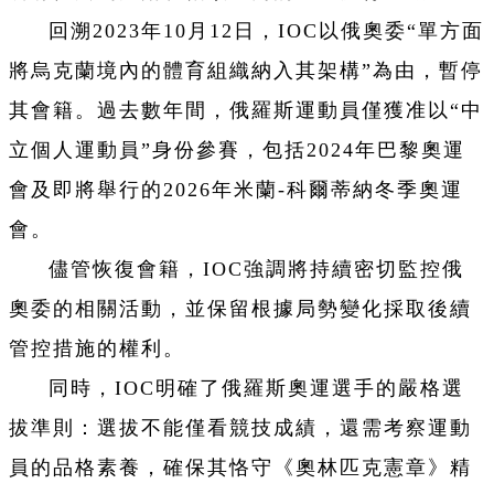
回溯2023年10月12日，IOC以俄奧委“單方面
將烏克蘭境內的體育組織納入其架構”為由，暫停
其會籍。過去數年間，俄羅斯運動員僅獲准以“中
立個人運動員”身份參賽，包括2024年巴黎奧運
會及即將舉行的2026年米蘭-科爾蒂納冬季奧運
會。
儘管恢復會籍，IOC強調將持續密切監控俄
奧委的相關活動，並保留根據局勢變化採取後續
管控措施的權利。
同時，IOC明確了俄羅斯奧運選手的嚴格選
拔準則：選拔不能僅看競技成績，還需考察運動
員的品格素養，確保其恪守《奧林匹克憲章》精