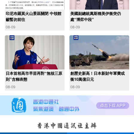
印尼布羅莫火山景區關閉 中領館
美國副總統萬斯稱美伊衝突仍
籲暫勿前往
處“博弈中段”
08-09
08-09
日本首相高市早苗再對“無核三原
創歷史新高！日本新財年軍費或
則”含糊表態
衝10萬億日元
08-09
08-09