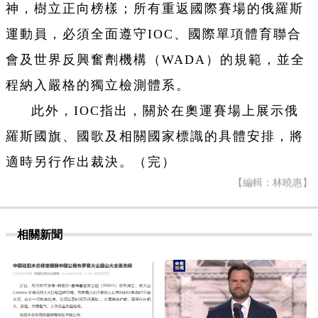
神，樹立正向榜樣；所有重返國際賽場的俄羅斯
運動員，必須全面遵守IOC、國際單項體育聯合
會及世界反興奮劑機構（WADA）的規範，並全
程納入嚴格的獨立檢測體系。
此外，IOC指出，關於在奧運賽場上展示俄
羅斯國旗、國歌及相關國家標識的具體安排，將
適時另行作出裁決。（完）
【編輯：林曉惠】
相關新聞