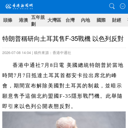
五年規
頭條
港澳
大灣區
台灣
內地
國際
財經
劃
特朗普稱研向土耳其售F-35戰機 以色列反對
2026-07-08 14:04 | 稿件來源：香港中通社
香港中通社7月8日電 美國總統特朗普於當地
時間7月7日抵達土耳其首都安卡拉出席北約峰
會，期間宣布解除美國對土耳其的制裁，並暗示
願意售予這個北約盟國F-35隱形戰鬥機。此舉隨
即引來以色列公開表態反對。