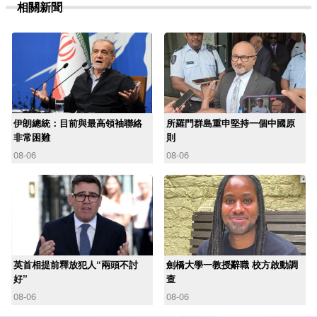
相關新聞
伊朗總統：目前與最高領袖聯絡
所羅門群島重申堅持一個中國原
非常困難
則
08-06
08-06
英首相提前釋放犯人“兩頭不討
劍橋大學一教授辭職 校方啟動調
好”
查
08-06
08-06