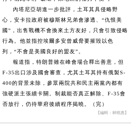
內塔尼亞胡進一步批評，土耳其具侵略野
心，安卡拉政府被穆斯林兄弟會滲透、“仇恨美
國”，出售戰機不會換來土方友好，只會引致侵略
行為。他並指控埃爾多安曾威脅要摧毀以色
列，“不會是美國良好的盟友”。
報道指，特朗普雖在峰會場合釋出善意，但
F-35出口涉及國會審查，尤其土耳其持有俄製S-
400的背景未除，參眾兩院共和民主兩黨內都有
強硬派主張續卡關。制裁能否真正解除、F-35會
否放行，仍待華府後續程序揭曉。（完）
【編輯：林曉惠】