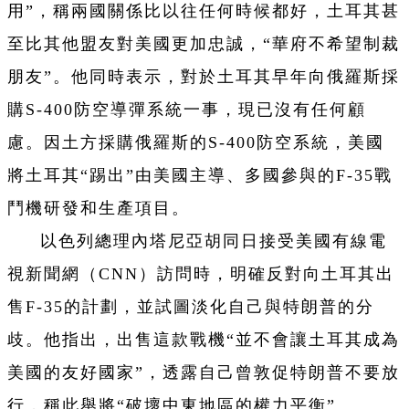
用”，稱兩國關係比以往任何時候都好，土耳其甚
至比其他盟友對美國更加忠誠，“華府不希望制裁
朋友”。他同時表示，對於土耳其早年向俄羅斯採
購S-400防空導彈系統一事，現已沒有任何顧
慮。因土方採購俄羅斯的S-400防空系統，美國
將土耳其“踢出”由美國主導、多國參與的F-35戰
鬥機研發和生產項目。
以色列總理內塔尼亞胡同日接受美國有線電
視新聞網（CNN）訪問時，明確反對向土耳其出
售F-35的計劃，並試圖淡化自己與特朗普的分
歧。他指出，出售這款戰機“並不會讓土耳其成為
美國的友好國家”，透露自己曾敦促特朗普不要放
行，稱此舉將“破壞中東地區的權力平衡”。